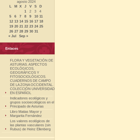
agosto 2024
L
M
X
J
V
S
D
1
2
3
4
5
6
7
8
9
10
11
12
13
14
15
16
17
18
19
20
21
22
23
24
25
26
27
28
29
30
31
« Jul
Sep »
Enlaces
FLORA Y VEGETACIÓN DE
ASTURIAS. ASPECTOS
ECOLÓGICOS,
GEOGRÁFICOS Y
FITOSOCIOLÓGICOS.
CUADERNOS DE CAMPO
DE LA ZONA OCCIDENTAL.
COLECCIÓN UNIVERSIDAD
EN ESPAÑOL
Indicadores ecológicos y
grupos socioecológicos en el
Principado de Asturias
Libro Matias Mayor y
Margarita Fernández
Los valores ecológicos de
las plantas vasculares (sin
Rubus) de Heinz Ellenberg