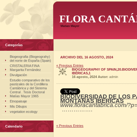
FLORA CANTÁ
Matias Mayor
Categorías
Biogeografia (Biogeograhy)
ARCHIVO DEL 16 AGOSTO, 2024
del norte de España (Spain)
« Previous Entries
CRISTALERIA FINA
BIOGEOGRAPHY OF SPAIN,20.BIODIVE
Margarita Fernández
IBÉRICAS,1
Divulgación
16 agosto, 2024
Autor:
admin
Estudio comparativo de los
pastizales de la Cordillera
Cantábrica y del Sistema
Central . Tesis Doctoral
BIODIVERSIDAD DE LOS P
Matías Mayor 1965
MONTAÑAS IBÉRICAS
Etnopaisaje
www.floracantabrica.com/?p
Mis Dibujos
…………….
vegetation ecology
« Previous Entries
Calendario