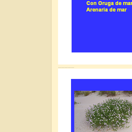
……………