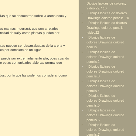
Dibujos lapices de colores,
vídeo,22,7 16
. Dibujos lápices de dolores
llas que se encuentran sobre la arena seca y
Drawings colored pencils .20
. Dibujos lápices de dolores
Drawings colored pencils
gas marinas muertas), que son arrojados
.video22
ntidad de sal y estas plantas pueden ser
. Dibujos lápices de
dolores.Drawings colored
antas pueden ser desarraigadas de la arena y
pencils
en por completo de un lugar
. Dibujos lápices de
dolores.Drawings colored
s, puede ser extremadamente alta, pues cuando
pencils.2
a de estas comunidades abiertas permanece
. Dibujos lápices de
dolores.Drawings colored
ados, por lo que las podemos considerar como
pencils.3
. Dibujos lápices de
dolores.Drawings colored
pencils.4
. Dibujos lápices de
dolores.Drawings colored
pencils.5
. Dibujos lápices de
dolores.Drawings colored
pencils.6
. Dibujos lápices de
dolores.Drawings colored
pencils.7