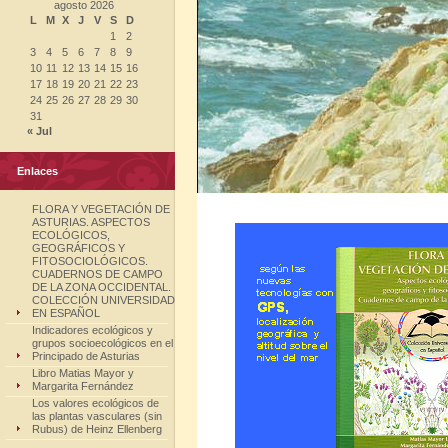
agosto 2026
L
M
X
J
V
S
D
1
2
3
4
5
6
7
8
9
10
11
12
13
14
15
16
17
18
19
20
21
22
23
24
25
26
27
28
29
30
31
« Jul
Enlaces
FLORA Y VEGETACIÓN DE
ASTURIAS. ASPECTOS
ECOLÓGICOS,
GEOGRÁFICOS Y
FITOSOCIOLÓGICOS.
CUADERNOS DE CAMPO
DE LA ZONA OCCIDENTAL.
COLECCIÓN UNIVERSIDAD
EN ESPAÑOL
Indicadores ecológicos y
grupos socioecológicos en el
Principado de Asturias
Libro Matias Mayor y
Margarita Fernández
Los valores ecológicos de
las plantas vasculares (sin
Rubus) de Heinz Ellenberg