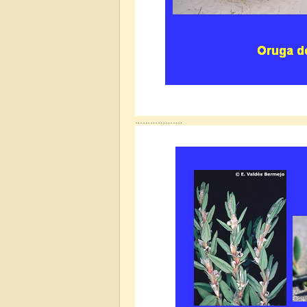
……………….