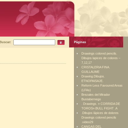
Buscar:
Páginas
Drawings colored pencils.
Dibujos lapices de colores –
7,12,17
CRISTALERIA FINA.
GUILLAUME
Drawing.Dibujos.
ETNOPAISAJE.
Reform Less Favoured Areas
(LFAs)
Brezales del Mirador
Bustabernego
. Drawings. » CORRIDA DE
TOROS».BULL FIGHT .A
.Dibujos lápices de dolores
Drawings colored pencils
.video29
CANGAS DEL