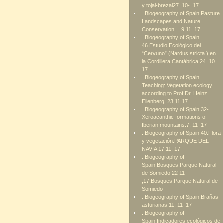
y tojal-brezal27. 10-. 17
. Biogeography of Spain,Pasture
Landscapes and Nature
Conservation …9,11 .17
. Biogeography of Spain.
46.Estudio Ecológico del
“Cervuno” (Nardus stricta ) en
la Cordillera Cantábrica 24. 10.
17
. Biogeography of Spain.
Teaching: Vegetation ecology
according to Prof.Dr. Heinz
Ellenberg .23,11 17
. Biogeography of Spain.32-
Xeroacanthic formations of
Iberian mountains.7, 11 .17
. Biogeography of Spain.40.Flora
y vegetación.PARQUE DEL
NAVIA 17.11, 17
. Biogeography of
Spain.Bosques.Parque Natural
de Somiedo 22 11
,17,Bosques.Parque Natural de
Somiedo
. Biogeography of Spain.Brañas
asturianas.11, 11 .17
. Biogeography of
Spain.Indicadores ecológicos de