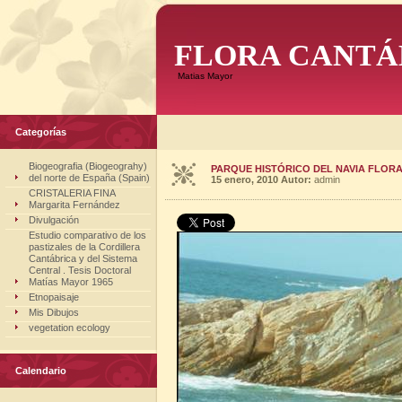
FLORA CANTÁ
Matias Mayor
Categorías
Biogeografia (Biogeograhy)
PARQUE HISTÓRICO DEL NAVIA FLORA
del norte de España (Spain)
15 enero, 2010
Autor:
admin
CRISTALERIA FINA
Margarita Fernández
Divulgación
Estudio comparativo de los
pastizales de la Cordillera
Cantábrica y del Sistema
Central . Tesis Doctoral
Matías Mayor 1965
Etnopaisaje
Mis Dibujos
vegetation ecology
Calendario