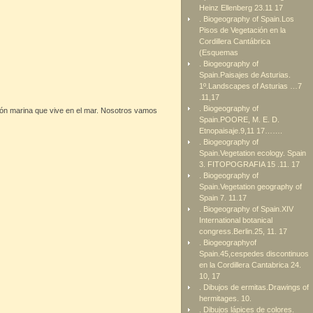
Heinz Ellenberg 23.11 17
. Biogeography of Spain.Los
Pisos de Vegetación en la
Cordillera Cantábrica
(Esquemas
. Biogeography of
Spain.Paisajes de Asturias.
1º.Landscapes of Asturias …7
.11,17
. Biogeography of
ción marina que vive en el mar. Nosotros vamos
Spain.POORE, M. E. D.
Etnopaisaje.9,11 17…….
. Biogeography of
Spain.Vegetation ecology. Spain
3. FITOPOGRAFIA 15 .11. 17
. Biogeography of
Spain.Vegetation geography of
Spain 7. 11.17
. Biogeography of Spain.XIV
International botanical
congress.Berlin.25, 11. 17
. Biogeographyof
Spain.45,cespedes discontinuos
en la Cordillera Cantabrica 24.
10, 17
. Dibujos de ermitas.Drawings of
hermitages. 10.
. Dibujos lápices de colores.