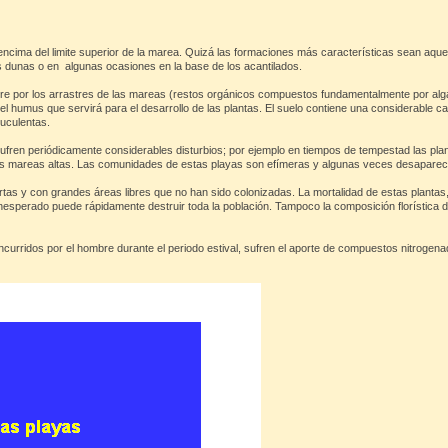
ima del limite superior de la marea. Quizá las formaciones más características sean aque
as dunas o en algunas ocasiones en la base de los acantilados.
tre por los arrastres de las mareas (restos orgánicos compuestos fundamentalmente por al
 humus que servirá para el desarrollo de las plantas. El suelo contiene una considerable ca
suculentas.
sufren periódicamente considerables disturbios; por ejemplo en tiempos de tempestad las pl
 las mareas altas. Las comunidades de estas playas son efímeras y algunas veces desaparec
tas y con grandes áreas libres que no han sido colonizadas. La mortalidad de estas planta
inesperado puede rápidamente destruir toda la población. Tampoco la composición florístic
curridos por el hombre durante el periodo estival, sufren el aporte de compuestos nitrogen