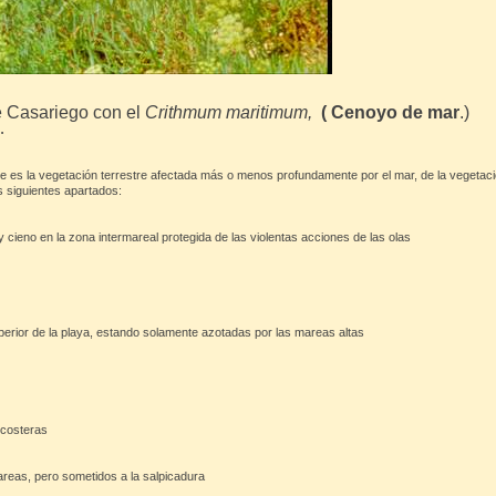
e Casariego con el
Crithmum maritimum
,
( Cenoyo de mar
.)
…
que es la vegetación terrestre afectada más o menos profundamente por el mar, de la vegeta
s siguientes apartados:
eno en la zona intermareal protegida de las violentas acciones de las olas
perior de la playa, estando solamente azotadas por las mareas altas
 costeras
reas, pero sometidos a la salpicadura