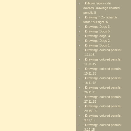
. Dibujos lápices de
dolores.Drawings colored
pencils.8
. Drawing. ” Corridas de
toros”.bull fight .X
. Drawings Dogs 3.
. Drawings Dogs 5.
. Drawings dogs. 4
. Drawings Dogs 2.
. Drawings Dogs 1.
. Drawings colored pencils
.1.11.15
. Drawings colored pencils
.11.11.15
. Drawings colored pencils
.15.11.15
. Drawings colored pencils
.18.11.15
. Drawings colored pencils
.26.11.15
. Drawings colored pencils
.27.11.15
. Drawings colored pencils
.29.10.15
. Drawings colored pencils
.3.11.15
. Drawings colored pencils
.3.12.15