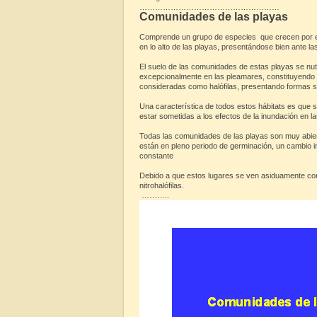
………………………………………………
Comunidades de las playas
Comprende un grupo de especies que crecen por enc
en lo alto de las playas, presentándose bien ante l
El suelo de las comunidades de estas playas se nu
excepcionalmente en las pleamares, constituyendo el
consideradas como halófilas, presentando formas 
Una característica de todos estos hábitats es que 
estar sometidas a los efectos de la inundación en
Todas las comunidades de las playas son muy abier
están en pleno periodo de germinación, un cambio 
constante
Debido a que estos lugares se ven asiduamente con
nitrohalófilas.
………..