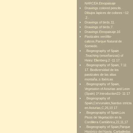
NARCEA.Etnopaisaje
Drawings colored pencils.
Dibujos lapices de colores –12
.2 .
Drawings of birds.11.
Drawings of birds.7.
Drawings.Etnopaisaje.16
Pastizales xerófilo-
calizos.Parque Natural de
Somiedo.
. Biogeography of Spain
.Teaching (enseñanzas) of
Heinz Ellenberg.2 -11 17
. Biogeography of Spain, 7.11
17. Biodiversidad de los
pastizales de las altas
montaña..s Ibéricas
. Biogeography of Spain,
Vegetation of Asturias and Leon
(Spain) 1º.Introduction22- 11 17
. Biogeography of
Spain,Cervunales,Nardus stricta
en Asturias,C,26,10 17
. Biogeography of Spain,Los
Pisos de Vegetación en la
Cordillera Cantábrica,22,11,17
. Biogeography of Spain,Parque
Histórico del Navia. Carballedas