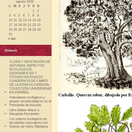
agosto 2026
L
M
X
J
V
S
D
1
2
3
4
5
6
7
8
9
10
11
12
13
14
15
16
17
18
19
20
21
22
23
24
25
26
27
28
29
30
31
« Jul
Enlaces
FLORA Y VEGETACIÓN DE
ASTURIAS. ASPECTOS
ECOLÓGICOS,
GEOGRÁFICOS Y
FITOSOCIOLÓGICOS.
CUADERNOS DE CAMPO
DE LA ZONA OCCIDENTAL.
COLECCIÓN UNIVERSIDAD
EN ESPAÑOL
Indicadores ecológicos y
grupos socioecológicos en el
Principado de Asturias
Libro Matias Mayor y
Margarita Fernández
Los valores ecológicos de
las plantas vasculares (sin
Rubus) de Heinz Ellenberg