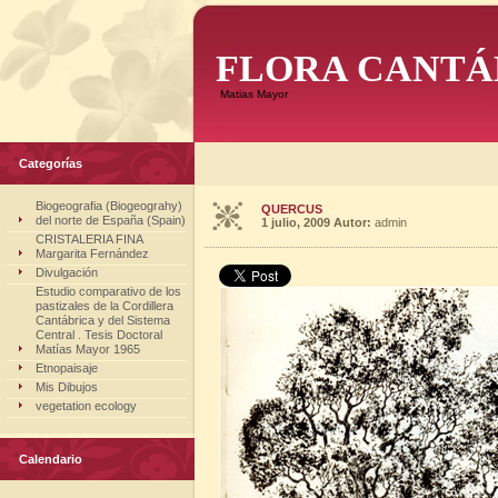
FLORA CANTÁ
Matias Mayor
Categorías
Biogeografia (Biogeograhy)
QUERCUS
del norte de España (Spain)
1 julio, 2009
Autor:
admin
CRISTALERIA FINA
Margarita Fernández
Divulgación
Estudio comparativo de los
pastizales de la Cordillera
Cantábrica y del Sistema
Central . Tesis Doctoral
Matías Mayor 1965
Etnopaisaje
Mis Dibujos
vegetation ecology
Calendario