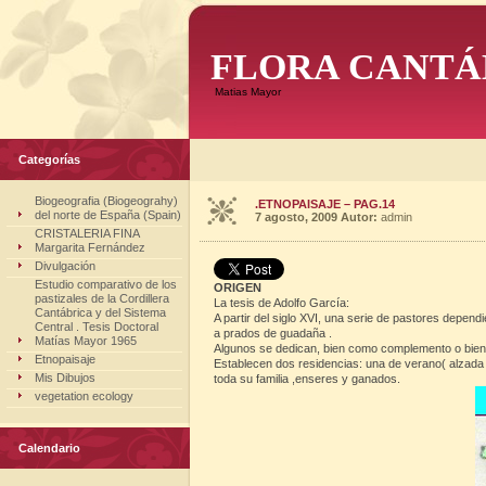
FLORA CANTÁ
Matias Mayor
Categorías
Biogeografia (Biogeograhy)
.ETNOPAISAJE – PAG.14
del norte de España (Spain)
7 agosto, 2009
Autor:
admin
CRISTALERIA FINA
Margarita Fernández
Divulgación
Estudio comparativo de los
ORIGEN
pastizales de la Cordillera
La tesis de Adolfo García:
Cantábrica y del Sistema
A partir del siglo XVI, una serie de pastores depe
Central . Tesis Doctoral
a prados de guadaña .
Matías Mayor 1965
Algunos se dedican, bien como complemento o bien exc
Etnopaisaje
Establecen dos residencias: una de verano( alzada ),
Mis Dibujos
toda su familia ,enseres y ganados.
vegetation ecology
Calendario