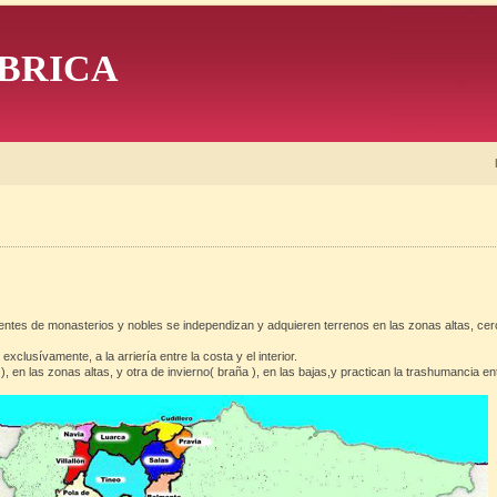
BRICA
ndientes de monasterios y nobles se independizan y adquieren terrenos en las zonas altas, c
lusívamente, a la arriería entre la costa y el interior.
 en las zonas altas, y otra de invierno( braña ), en las bajas,y practican la trashumancia en