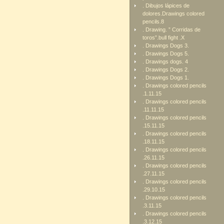
. Dibujos lápices de
dolores.Drawings colored
pencils.8
. Drawing. ” Corridas de
toros”.bull fight .X
. Drawings Dogs 3.
. Drawings Dogs 5.
. Drawings dogs. 4
. Drawings Dogs 2.
. Drawings Dogs 1.
. Drawings colored pencils
.1.11.15
. Drawings colored pencils
.11.11.15
. Drawings colored pencils
.15.11.15
. Drawings colored pencils
.18.11.15
. Drawings colored pencils
.26.11.15
. Drawings colored pencils
.27.11.15
. Drawings colored pencils
.29.10.15
. Drawings colored pencils
.3.11.15
. Drawings colored pencils
.3.12.15