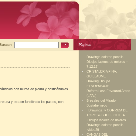
Buscar:
Páginas
Drawings colored pencils.
Dibujos lapices de colores –
7,12,17
CRISTALERIA FINA.
GUILLAUME
Drawing.Dibujos.
ETNOPAISAJE.
ercándolos con muros de piedra y destinándolos
Reform Less Favoured Areas
(LFAs)
Brezales del Mirador
tre una y otra en función de los pastos, con
Bustabernego
. Drawings. » CORRIDA DE
TOROS».BULL FIGHT .A
.Dibujos lápices de dolores
Drawings colored pencils
.video29
CANGAS DEL