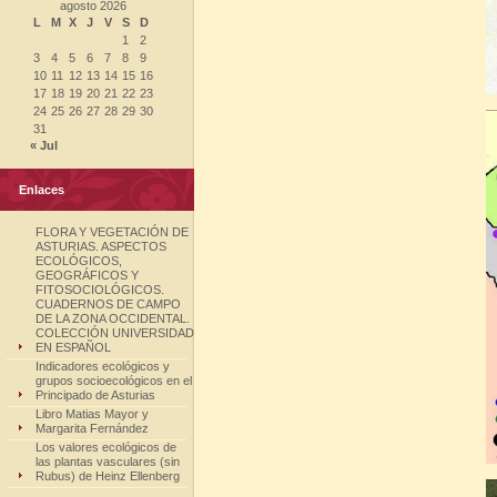
agosto 2026
L
M
X
J
V
S
D
1
2
3
4
5
6
7
8
9
10
11
12
13
14
15
16
17
18
19
20
21
22
23
24
25
26
27
28
29
30
31
« Jul
Enlaces
FLORA Y VEGETACIÓN DE
ASTURIAS. ASPECTOS
ECOLÓGICOS,
GEOGRÁFICOS Y
FITOSOCIOLÓGICOS.
CUADERNOS DE CAMPO
DE LA ZONA OCCIDENTAL.
COLECCIÓN UNIVERSIDAD
EN ESPAÑOL
Indicadores ecológicos y
grupos socioecológicos en el
Principado de Asturias
Libro Matias Mayor y
Margarita Fernández
Los valores ecológicos de
las plantas vasculares (sin
Rubus) de Heinz Ellenberg