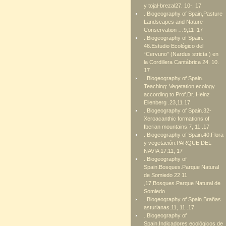
y tojal-brezal27. 10-. 17
. Biogeography of Spain,Pasture
Landscapes and Nature
Conservation …9,11 .17
. Biogeography of Spain.
46.Estudio Ecológico del
“Cervuno” (Nardus stricta ) en
la Cordillera Cantábrica 24. 10.
17
. Biogeography of Spain.
Teaching: Vegetation ecology
according to Prof.Dr. Heinz
Ellenberg .23,11 17
. Biogeography of Spain.32-
Xeroacanthic formations of
Iberian mountains.7, 11 .17
. Biogeography of Spain.40.Flora
y vegetación.PARQUE DEL
NAVIA 17.11, 17
. Biogeography of
Spain.Bosques.Parque Natural
de Somiedo 22 11
,17,Bosques.Parque Natural de
Somiedo
. Biogeography of Spain.Brañas
asturianas.11, 11 .17
. Biogeography of
Spain.Indicadores ecológicos de