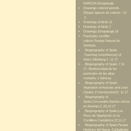
NARCEA.Etnopaisaje
Drawings colored pencils.
Dibujos lapices de colores –12
.2 .
Drawings of birds.11.
Drawings of birds.7.
Drawings.Etnopaisaje.16
Pastizales xerófilo-
calizos.Parque Natural de
Somiedo.
. Biogeography of Spain
.Teaching (enseñanzas) of
Heinz Ellenberg.2 -11 17
. Biogeography of Spain, 7.11
17. Biodiversidad de los
pastizales de las altas
montaña..s Ibéricas
. Biogeography of Spain,
Vegetation of Asturias and Leon
(Spain) 1º.Introduction22- 11 17
. Biogeography of
Spain,Cervunales,Nardus stricta
en Asturias,C,26,10 17
. Biogeography of Spain,Los
Pisos de Vegetación en la
Cordillera Cantábrica,22,11,17
. Biogeography of Spain,Parque
Histórico del Navia. Carballedas