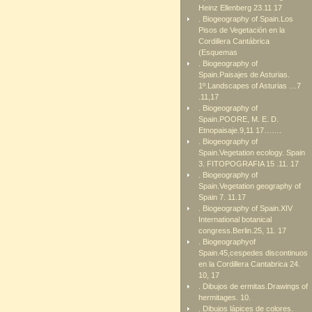
Heinz Ellenberg 23.11 17
. Biogeography of Spain.Los
Pisos de Vegetación en la
Cordillera Cantábrica
(Esquemas
. Biogeography of
Spain.Paisajes de Asturias.
1º.Landscapes of Asturias …7
.11,17
. Biogeography of
Spain.POORE, M. E. D.
Etnopaisaje.9,11 17…….
. Biogeography of
Spain.Vegetation ecology. Spain
3. FITOPOGRAFIA 15 .11. 17
. Biogeography of
Spain.Vegetation geography of
Spain 7. 11.17
. Biogeography of Spain.XIV
International botanical
congress.Berlin.25, 11. 17
. Biogeographyof
Spain.45,cespedes discontinuos
en la Cordillera Cantabrica 24.
10, 17
. Dibujos de ermitas.Drawings of
hermitages. 10.
. Dibujos lápices de colores.