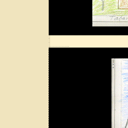
.
.
………………..