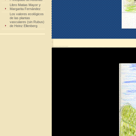
Libro Matias Mayor y
Margarita Fernández
Los valores ecológicos
de las plantas
vasculares (sin Rubus)
de Heinz Ellenberg
.
……………