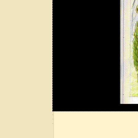
.
.
.