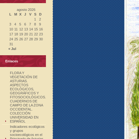
agosto 2026
L
M
X
J
V
S
D
1
2
3
4
5
6
7
8
9
10
11
12
13
14
15
16
17
18
19
20
21
22
23
24
25
26
27
28
29
30
31
« Jul
Enlaces
FLORA Y
VEGETACIÓN DE
ASTURIAS.
ASPECTOS
ECOLÓGICOS,
GEOGRÁFICOS Y
FITOSOCIOLÓGICOS.
CUADERNOS DE
CAMPO DE LA ZONA
OCCIDENTAL.
COLECCIÓN
UNIVERSIDAD EN
ESPAÑOL
Indicadores ecológicos
y grupos
socioecológicos en el
Principado de Asturias