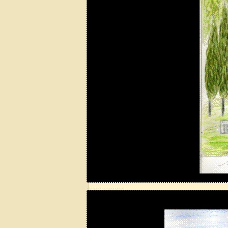
………………..