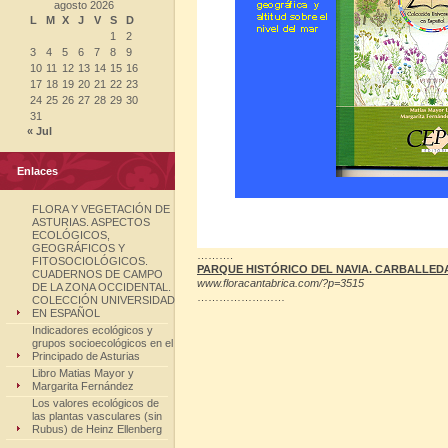
agosto 2026
L
M
X
J
V
S
D
1
2
3
4
5
6
7
8
9
10
11
12
13
14
15
16
17
18
19
20
21
22
23
24
25
26
27
28
29
30
31
« Jul
Enlaces
FLORA Y VEGETACIÓN DE
ASTURIAS. ASPECTOS
ECOLÓGICOS,
GEOGRÁFICOS Y
……….
FITOSOCIOLÓGICOS.
PARQUE HISTÓRICO DEL NAVIA. CARBALLED
CUADERNOS DE CAMPO
www.floracantabrica.com/?p=3515
DE LA ZONA OCCIDENTAL.
……………………
COLECCIÓN UNIVERSIDAD
EN ESPAÑOL
Indicadores ecológicos y
grupos socioecológicos en el
Principado de Asturias
Libro Matias Mayor y
Margarita Fernández
Los valores ecológicos de
las plantas vasculares (sin
Rubus) de Heinz Ellenberg