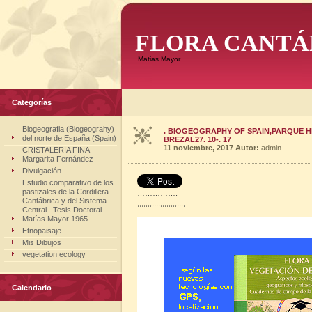
FLORA CANTÁ
Matias Mayor
Categorías
Biogeografia (Biogeograhy)
. BIOGEOGRAPHY OF SPAIN,PARQUE H
del norte de España (Spain)
BREZAL27. 10-. 17
11 noviembre, 2017
Autor:
admin
CRISTALERIA FINA
Margarita Fernández
Divulgación
Estudio comparativo de los
pastizales de la Cordillera
…………….
Cantábrica y del Sistema
,,,,,,,,,,,,,,,,,,,,,,,
Central . Tesis Doctoral
Matías Mayor 1965
Etnopaisaje
Mis Dibujos
vegetation ecology
Calendario