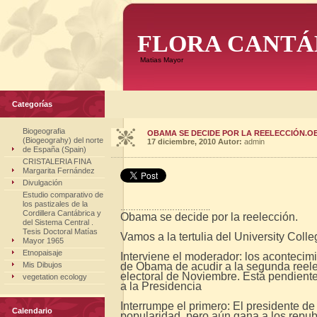
FLORA CANTÁ
Matias Mayor
Categorías
Biogeografia
OBAMA SE DECIDE POR LA REELECCIÓN.O
(Biogeograhy) del norte
17 diciembre, 2010
Autor:
admin
de España (Spain)
CRISTALERIA FINA
Margarita Fernández
Divulgación
Estudio comparativo de
los pastizales de la
……………………………..
Cordillera Cantábrica y
Obama se decide por la reelección.
del Sistema Central .
Tesis Doctoral Matías
Vamos a la tertulia del University Coll
Mayor 1965
Etnopaisaje
Interviene el moderador: los acontecim
Mis Dibujos
de Obama de acudir a la segunda reele
electoral de Noviembre. Está pendiente 
vegetation ecology
a la Presidencia
Interrumpe el primero: El presidente d
Calendario
popularidad, pero aún gana a los repu