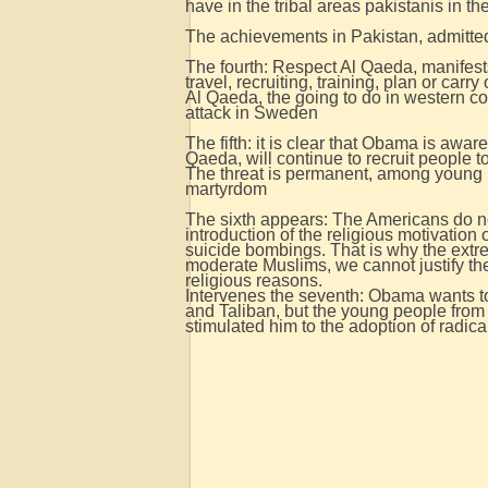
have in the tribal areas pakistanis in t
The achievements in Pakistan, admitted 
The fourth: Respect Al Qaeda, manifests 
travel, recruiting, training, plan or carr
Al Qaeda, the going to do in western c
attack in Sweden
The fifth: it is clear that Obama is awa
Qaeda, will continue to recruit people t
The threat is permanent, among young p
martyrdom
The sixth appears: The Americans do not
introduction of the religious motivation 
suicide bombings. That is why the extr
moderate Muslims, we cannot justify the
religious reasons.
Intervenes the seventh: Obama wants t
and Taliban, but the young people from 
stimulated him to the adoption of radica