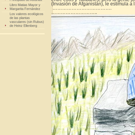
(Invasión de Afganistán), le estimula a 
Libro Matias Mayor y
……………………………….
Margarita Fernández
………………………..
Los valores ecológicos
de las plantas
vasculares (sin Rubus)
de Heinz Ellenberg