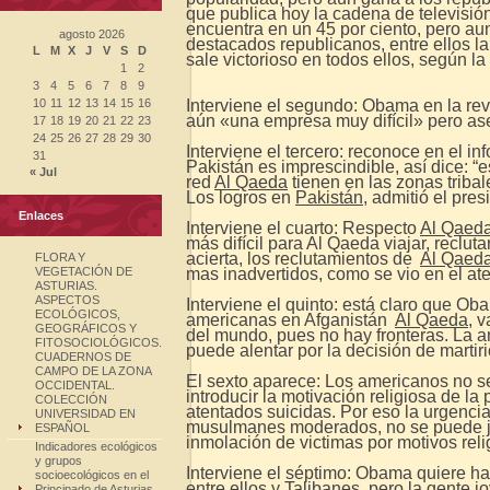
que publica hoy la cadena de televisi
encuentra en un 45 por ciento, pero au
agosto 2026
destacados republicanos, entre ellos 
L
M
X
J
V
S
D
sale victorioso en todos ellos, según la
1
2
3
4
5
6
7
8
9
10
11
12
13
14
15
16
Interviene el segundo: Obama en la revi
aún «una empresa muy difícil» pero ase
17
18
19
20
21
22
23
24
25
26
27
28
29
30
Interviene el tercero: reconoce en el i
31
Pakistán es imprescindible, así dice: “e
« Jul
red
Al Qaeda
tienen en las zonas tribal
Los logros en
Pakistán
, admitió el pre
Enlaces
Interviene el cuarto: Respecto
Al Qaed
más difícil para Al Qaeda viajar, reclut
acierta, los reclutamientos de
Al Qaed
FLORA Y
VEGETACIÓN DE
mas inadvertidos, como se vio en el at
ASTURIAS.
ASPECTOS
Interviene el quinto: está claro que O
ECOLÓGICOS,
americanas en Afganistán
Al Qaeda
, 
GEOGRÁFICOS Y
del mundo, pues no hay fronteras. La 
FITOSOCIOLÓGICOS.
puede alentar por la decisión de martir
CUADERNOS DE
CAMPO DE LA ZONA
El sexto aparece: Los americanos no s
OCCIDENTAL.
introducir la motivación religiosa de la 
COLECCIÓN
atentados suicidas. Por eso la urgencia
UNIVERSIDAD EN
musulmanes moderados, no se puede jus
ESPAÑOL
inmolación de victimas por motivos reli
Indicadores ecológicos
y grupos
Interviene el séptimo: Obama quiere h
socioecológicos en el
entre ellos y Talibanes, pero la gente j
Principado de Asturias