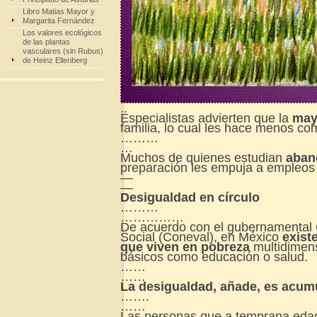
Libro Matias Mayor y
Margarita Fernández
Los valores ecológicos
de las plantas
vasculares (sin Rubus)
de Heinz Ellenberg
..
Especialistas advierten que la
may
familia, lo cual les hace menos co
………
…
Muchos de quienes estudian
aband
preparación les empuja a empleos
—
—
Desigualdad en círculo
………
……………
De acuerdo con el gubernamental C
Social (Coneval), en México
exist
que viven en pobreza
multidimens
básicos como educación o salud.
……
……
La desigualdad, añade, es acum
…….
……
Las personas que a temprana edad