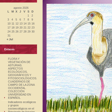
agosto 2026
L
M
X
J
V
S
D
1
2
3
4
5
6
7
8
9
10
11
12
13
14
15
16
17
18
19
20
21
22
23
24
25
26
27
28
29
30
31
« Jul
Enlaces
FLORA Y
VEGETACIÓN DE
ASTURIAS.
ASPECTOS
ECOLÓGICOS,
GEOGRÁFICOS Y
FITOSOCIOLÓGICOS.
CUADERNOS DE
CAMPO DE LA ZONA
OCCIDENTAL.
COLECCIÓN
UNIVERSIDAD EN
ESPAÑOL
Indicadores ecológicos
y grupos
socioecológicos en el
Principado de Asturias