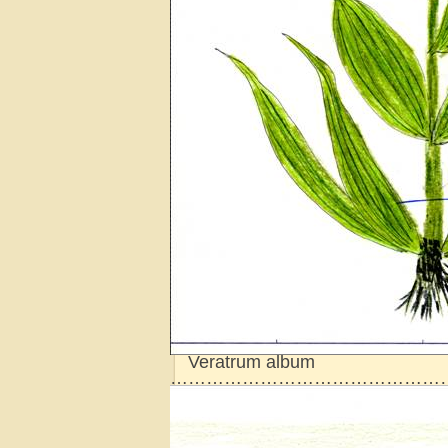
Veratrum album
…………………………………………