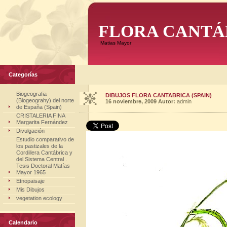
FLORA CANTÁ
Matias Mayor
Categorías
Biogeografia
DIBUJOS FLORA CANTABRICA (SPAIN)
(Biogeograhy) del norte
16 noviembre, 2009
Autor:
admin
de España (Spain)
CRISTALERIA FINA
Margarita Fernández
Divulgación
Estudio comparativo de
los pastizales de la
Cordillera Cantábrica y
del Sistema Central .
Tesis Doctoral Matías
Mayor 1965
Etnopaisaje
Mis Dibujos
vegetation ecology
Calendario