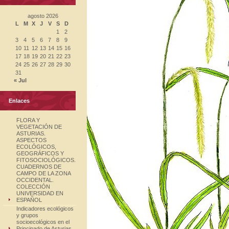
agosto 2026
L
M
X
J
V
S
D
1
2
3
4
5
6
7
8
9
10
11
12
13
14
15
16
17
18
19
20
21
22
23
24
25
26
27
28
29
30
31
« Jul
Enlaces
FLORA Y
VEGETACIÓN DE
ASTURIAS.
ASPECTOS
ECOLÓGICOS,
GEOGRÁFICOS Y
FITOSOCIOLÓGICOS.
CUADERNOS DE
CAMPO DE LA ZONA
OCCIDENTAL.
COLECCIÓN
UNIVERSIDAD EN
ESPAÑOL
Indicadores ecológicos
y grupos
socioecológicos en el
Principado de Asturias