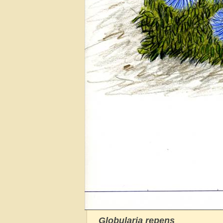
G
lobularia repens