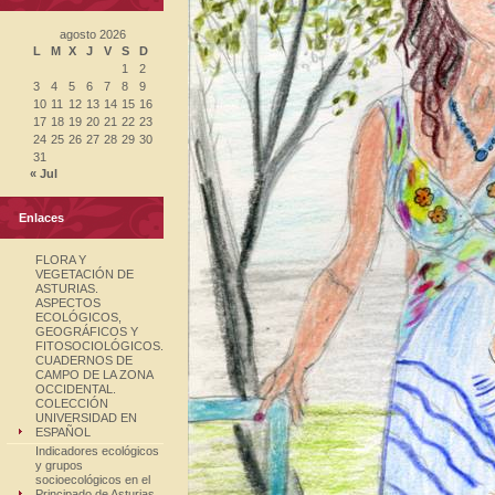
agosto 2026
L
M
X
J
V
S
D
1
2
3
4
5
6
7
8
9
10
11
12
13
14
15
16
17
18
19
20
21
22
23
24
25
26
27
28
29
30
31
« Jul
Enlaces
FLORA Y
VEGETACIÓN DE
ASTURIAS.
ASPECTOS
ECOLÓGICOS,
GEOGRÁFICOS Y
FITOSOCIOLÓGICOS.
CUADERNOS DE
CAMPO DE LA ZONA
OCCIDENTAL.
COLECCIÓN
UNIVERSIDAD EN
ESPAÑOL
Indicadores ecológicos
y grupos
socioecológicos en el
Principado de Asturias