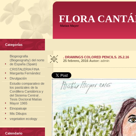
FLORA CANTÁ
Matias Mayor
Categorías
Biogeografia
. DRAWINGS COLORED PENCILS. 25.2.16
(Biogeograhy) del norte
25 febrero, 2016
Autor:
admin
de España (Spain)
CRISTALERIA FINA
Margarita Fernández
Divulgación
Estudio comparativo de
los pastizales de la
Cordillera Cantábrica y
del Sistema Central .
Tesis Doctoral Matías
Mayor 1965
Etnopaisaje
Mis Dibujos
vegetation ecology
Calendario