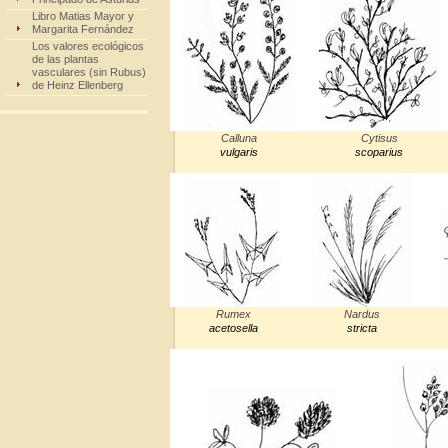
Libro Matias Mayor y
Margarita Fernández
Los valores ecológicos
de las plantas
vasculares (sin Rubus)
de Heinz Ellenberg
Calluna
Cytisus
vulgaris
scoparius
Rumex
Nardus
acetosella
stricta