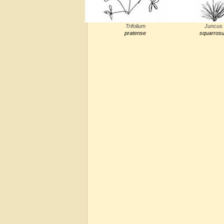
Trifolium
Juncus
pratense
squarros