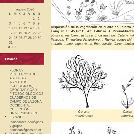
agosto 2026
L
M
X
J
V
S
D
1
2
3
4
5
6
7
8
9
Disposición de la vegetación en el alto del Puerto de
10
11
12
13
14
15
16
Long. 6º 13’ 45,42’’ O, Alt. 1.462 m.
A. Piornal-breza
17
18
19
20
21
22
23
obtusiramea, Carex asturica, Erica australis, Calluna vul
24
25
26
27
28
29
30
flexuosa,
Thymelaea dendrobryum, Rumex acetosella
)
31
saxatile, Juncus squarrosus, Erica tetralix, Carex demis
« Jul
Enlaces
FLORA Y
VEGETACIÓN DE
ASTURIAS.
ASPECTOS
ECOLÓGICOS,
GEOGRÁFICOS Y
FITOSOCIOLÓGICOS.
CUADERNOS DE
CAMPO DE LA ZONA
OCCIDENTAL.
COLECCIÓN
Genista
Carex
UNIVERSIDAD EN
obtusiramea
asturica
ESPAÑOL
Indicadores ecológicos
y grupos
socioecológicos en el
Principado de Asturias