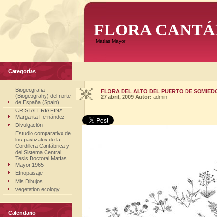
FLORA CANTÁ
Matias Mayor
Categorías
Biogeografia
FLORA DEL ALTO DEL PUERTO DE SOMIEDO
(Biogeograhy) del norte
27 abril, 2009
Autor:
admin
de España (Spain)
CRISTALERIA FINA
Margarita Fernández
Divulgación
Estudio comparativo de
los pastizales de la
Cordillera Cantábrica y
del Sistema Central .
Tesis Doctoral Matías
Mayor 1965
Etnopaisaje
Mis Dibujos
vegetation ecology
Calendario