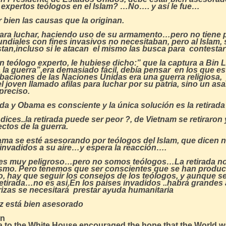
a expertos teólogos en el Islam? …No…. y así le fue…
bien las causas que la originan.
para luchar, haciendo uso de su armamento…pero no tiene p
undiales con fines invasivos no necesitaban, pero al Islam,
an,incluso si le atacan el mismo las busca para contestar
n teólogo experto, le hubiese dicho:” que la captura a Bin 
a la guerra”,era demasiado fácil, debía pensar en los que e
obaciones de las Naciones Unidas era una guerra religiosa
el joven llamado afilas para luchar por su patria, sino un a
 preciso.
ida y Obama es consciente y la única solución es la retirada
ces..la retirada puede ser peor ?, de Vietnam se retiraron 
ctos de la guerra.
ama se esté asesorando por teólogos del Islam, que dicen 
 invadidos a su aire…y espera la reacción….
es muy peligroso…pero no somos teólogos…La retirada no
orismo. Pero tenemos que ser conscientes que se han produ
 hay que seguir los consejos de los teólogos, y aunque 
etirada…no es asi.En los paises invadidos ..habrá grandes 
rizas se necesitará prestar ayuda humanitaria
 está bien asesorado
.
an
bama to the White House,encouraged the hope that the World 