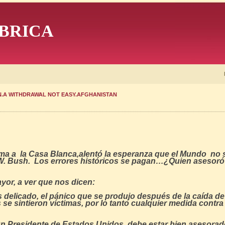
BRICA
N.A WITHDRAWAL NOT EASY.AFGHANISTAN
ma a la Casa Blanca,alentó la esperanza que el Mundo no s
 W. Bush. Los errores históricos se pagan…¿Quien asesoró
ayor, a ver que nos dicen:
es delicado, el pánico que se produjo después de la caída de
se sintieron víctimas, por lo tanto cualquier medida contr
 Presidente de Estados Unidos, debe estar bien asesorado,