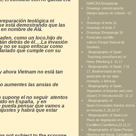
NARCEA.Etnopaisaje
Drawings colored pencils.
Dibujos lapices de colores –12
.2 .
reparación teológica ni
Drawings of birds.11.
 se está demostrando que las
Drawings of birds.7.
 en nombre de Alá.
Drawings.Etnopaisaje.16
Laden, como un loco,hijo de
Pastizales xerófilo-
stán detrás de él….La invasión
calizos.Parque Natural de
, y no se supo enfocar como
Somiedo.
salariado que cumple con su
. Biogeography of Spain
.Teaching (enseñanzas) of
Heinz Ellenberg.2 -11 17
. Biogeography of Spain, 7.11
y ahora Vietnam no está tan
17. Biodiversidad de los
pastizales de las altas
montaña..s Ibéricas
no aumentes las ansias de
. Biogeography of Spain,
Vegetation of Asturias and Leon
(Spain) 1º.Introduction22- 11 17
 supone el no seguir atentos
. Biogeography of
cido en España, y en
se pueda pensar que vamos a
Spain,Cervunales,Nardus stricta
ajustes y habrá que estar
en Asturias,C,26,10 17
. Biogeography of Spain,Los
Pisos de Vegetación en la
Cordillera Cantábrica,22,11,17
. Biogeography of Spain,Parque
Histórico del Navia. Carballedas
was not subject to the scourge