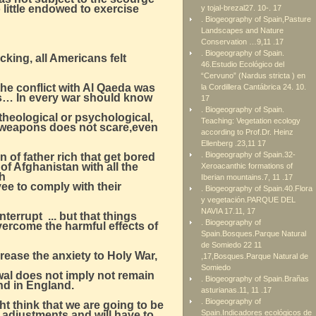
little endowed to exercise
y tojal-brezal27. 10-. 17
. Biogeography of Spain,Pasture
Landscapes and Nature
Conservation …9,11 .17
. Biogeography of Spain.
ocking, all Americans felt
46.Estudio Ecológico del
“Cervuno” (Nardus stricta ) en
he conflict with Al Qaeda was
la Cordillera Cantábrica 24. 10.
as… In every war should know
17
. Biogeography of Spain.
theological or psychological,
Teaching: Vegetation ecology
al weapons does not scare,even
according to Prof.Dr. Heinz
Ellenberg .23,11 17
. Biogeography of Spain.32-
 of father rich that get bored
f Afghanistan with all the
Xeroacanthic formations of
ch
Iberian mountains.7, 11 .17
ee to comply with their
. Biogeography of Spain.40.Flora
y vegetación.PARQUE DEL
NAVIA 17.11, 17
errupt ... but that things
. Biogeography of
vercome the harmful effects of
Spain.Bosques.Parque Natural
de Somiedo 22 11
rease the anxiety to Holy War,
,17,Bosques.Parque Natural de
Somiedo
al does not imply not remain
. Biogeography of Spain.Brañas
and in England.
asturianas.11, 11 .17
. Biogeography of
t think that we are going to be
Spain.Indicadores ecológicos de
t adjustments and will have to