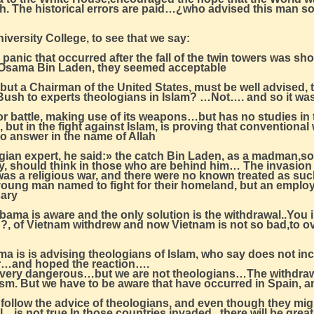
h. The historical errors are paid…¿who advised this man so 
iversity College, to see that we say:
he panic that occurred after the fall of the twin towers was sh
 Osama Bin Laden, they seemed acceptable
t a Chairman of the United States, must be well advised, t
d Bush to experts theologians in Islam? …Not…. and so it w
r battle, making use of its weapons…but has no studies in 
, but in the fight against Islam, is proving that convention
to answer in the name of Allah
gian expert, he said:» the catch Bin Laden, as a madman,son
y, should think in those who are behind him… The invasion o
was a religious war, and there were no known treated as su
 young man named to fight for their homeland, but an employ
sary
bama is aware and the only solution is the withdrawal..You int
 ?, of Vietnam withdrew and now Vietnam is not so bad,to o
 is is advising theologians of Islam, who say does not inc
air…and hoped the reaction….
 is very dangerous…but we are not theologians…The withdraw
orism. But we have to be aware that have occurred in Spain, 
 follow the advice of theologians, and even though they migh
…is not true.In those countries invaded ..there will be grea