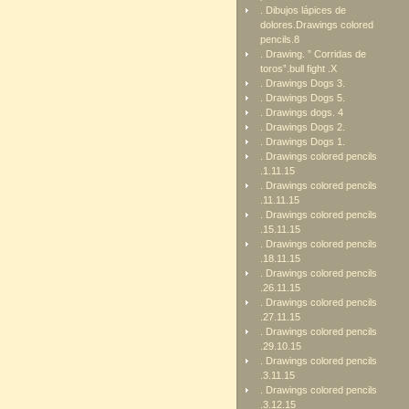
. Dibujos lápices de
dolores.Drawings colored
pencils.8
. Drawing. ” Corridas de
toros”.bull fight .X
. Drawings Dogs 3.
. Drawings Dogs 5.
. Drawings dogs. 4
. Drawings Dogs 2.
. Drawings Dogs 1.
. Drawings colored pencils
.1.11.15
. Drawings colored pencils
.11.11.15
. Drawings colored pencils
.15.11.15
. Drawings colored pencils
.18.11.15
. Drawings colored pencils
.26.11.15
. Drawings colored pencils
.27.11.15
. Drawings colored pencils
.29.10.15
. Drawings colored pencils
.3.11.15
. Drawings colored pencils
.3.12.15