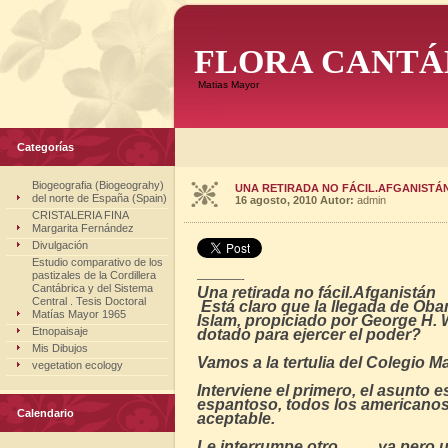
FLORA CANTÁ
Matias Mayor
Categorías
Biogeografia (Biogeograhy)
UNA RETIRADA NO FÁCIL.AFGANISTÁ
del norte de España (Spain)
16 agosto, 2010
Autor:
admin
CRISTALERIA FINA
Margarita Fernández
Divulgación
Estudio comparativo de los
pastizales de la Cordillera
————-
Cantábrica y del Sistema
Una retirada no fácil.Afganistán
Central . Tesis Doctoral
Está claro que la llegada de Oba
Matías Mayor 1965
Islam, propiciado por George H.
Etnopaisaje
dotado para ejercer el poder?
Mis Dibujos
Vamos a la tertulia del Colegio M
vegetation ecology
Interviene el primero, el asunto 
espantoso, todos los americanos 
Calendario
aceptable.
Le interrumpe otro……. ya pero un