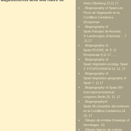
Heinz Ellenberg 23.11 17
. Biogeography of Spain.Los
Pisos de Vegetación en la
Cordillera Cantábrica
(Esquemas
. Biogeography of
Spain.Paisajes de Asturias.
1º.Landscapes of Asturias …7
.11,17
. Biogeography of
Spain.POORE, M. E. D.
Etnopaisaje.9,11 17…….
. Biogeography of
Spain.Vegetation ecology. Spain
3. FITOPOGRAFIA 15 .11. 17
. Biogeography of
Spain.Vegetation geography of
Spain 7. 11.17
. Biogeography of Spain.XIV
International botanical
congress.Berlin.25, 11. 17
. Biogeographyof
Spain.45,cespedes discontinuos
en la Cordillera Cantabrica 24.
10, 17
. Dibujos de ermitas.Drawings of
hermitages. 10.
. Dibujos lápices de colores.