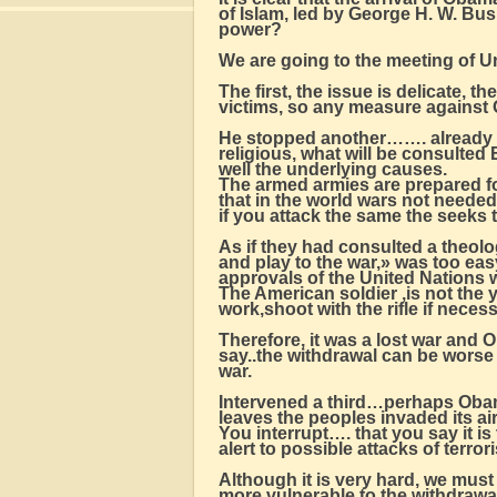
of Islam, led by George H. W. Bus
power?
We are going to the meeting of Un
The first, the issue is delicate, t
victims, so any measure against
He stopped another……. already bu
religious, what will be consulte
well the underlying causes.
The armed armies are prepared fo
that in the world wars not needed
if you attack the same the seeks 
As if they had consulted a theolo
and play to the war,» was too eas
approvals of the United Nations 
The American soldier ,is not the
work,shoot with the rifle if neces
Therefore, it was a lost war and O
say..the withdrawal can be worse
war.
Intervened a third…perhaps Obama
leaves the peoples invaded its 
You interrupt…. that you say it
alert to possible attacks of terr
Although it is very hard, we must
more vulnerable to the withdrawal