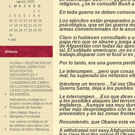
agosto 2026
religioso, ¿se lo consultó Bush 
L
M
X
J
V
S
D
1
2
En toda guerra se deben conocer 
3
4
5
6
7
8
9
Los ejércitos están preparados 
10
11
12
13
14
15
16
psicológica, que en las guerra m
17
18
19
20
21
22
23
armas convencionales no le asust
24
25
26
27
28
29
30
31
Claro si hubiesen consultado a u
« Jul
papa rico que se aburre y juega 
de Afganistán con todas las apr
tal. El soldado americano ,no es 
Enlaces
trabajo,disparar con el fusil si es
Por lo tanto, era una guerra perd
FLORA Y VEGETACIÓN DE
ASTURIAS. ASPECTOS
Le interumpen….pero que cosas di
ECOLÓGICOS,
GEOGRÁFICOS Y
mal, ha superado los nefastos efe
FITOSOCIOLÓGICOS.
CUADERNOS DE CAMPO
Inteviene un tercero…Tal vez Ob
DE LA ZONA OCCIDENTAL.
Guerra Santa, deja a los pueblos
COLECCIÓN UNIVERSIDAD
EN ESPAÑOL
Le interrumpen….Eso que dices 
Indicadores ecológicos y
a los posibles ataques del terr
grupos socioecológicos en el
Inglaterra…Aunque sea muy duro,
Principado de Asturias
estar más desprotegidos con la r
Libro Matias Mayor y
prevenidos y en las zonas fronte
Margarita Fernández
Resumiendo, que Obama esta vez
Los valores ecológicos de
las plantas vasculares (sin
……………………………………….
Rubus) de Heinz Ellenberg
A withdrawal not easy.Afghanist
It is clear that the arrival of O