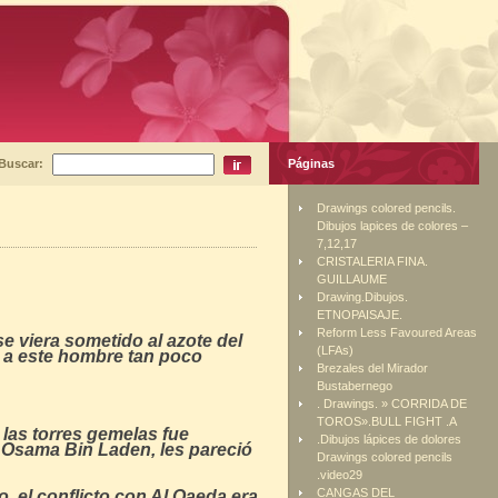
Buscar:
Páginas
Drawings colored pencils.
Dibujos lapices de colores –
7,12,17
CRISTALERIA FINA.
GUILLAUME
Drawing.Dibujos.
ETNOPAISAJE.
Reform Less Favoured Areas
e viera sometido al azote del
(LFAs)
 a este hombre tan poco
Brezales del Mirador
Bustabernego
. Drawings. » CORRIDA DE
TOROS».BULL FIGHT .A
 las torres gemelas fue
.Dibujos lápices de dolores
a Osama Bin Laden, les pareció
Drawings colored pencils
.video29
CANGAS DEL
 el conflicto con Al Qaeda era