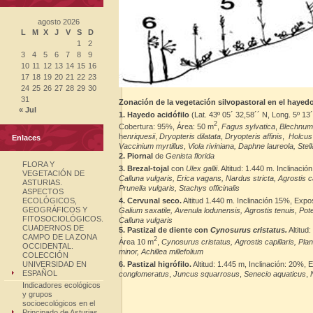
agosto 2026
L
M
X
J
V
S
D
1
2
3
4
5
6
7
8
9
10
11
12
13
14
15
16
17
18
19
20
21
22
23
24
25
26
27
28
29
30
31
Zonación de la vegetación
silvopastoral en el hayed
« Jul
1. Hayedo acidófilo
(Lat. 43º 05´ 32,58´´ N, Long. 5º 13
2
Cobertura: 95%, Área: 50 m
,
Fagus sylvatica
,
Blechnum
h
enriquesii
,
Dryopteris dilatata
,
Dryopteris affinis
,
Holcus 
Enlaces
Vaccinium myrtillus
,
Viola riviniana, Daphne laureola, Stell
2. Piornal
de
Genista florida
FLORA Y
3. Brezal-tojal
con
Ulex gallii
. Altitud: 1.440 m. Inclinac
VEGETACIÓN DE
Calluna vulgaris,
Erica
vagans, Nardus stricta,
Agrostis c
ASTURIAS.
Prunella vulgaris,
Stachys officinalis
ASPECTOS
4. Cervunal seco.
Altitud 1.440 m. Inclinación 15%, Exp
ECOLÓGICOS,
GEOGRÁFICOS Y
Galium saxatile,
Avenula lodunensis, Agrostis tenuis,
Pote
FITOSOCIOLÓGICOS.
Calluna vulgaris
CUADERNOS DE
5. Pastizal de diente con
Cynosurus cristatus.
Altitud
CAMPO DE LA ZONA
2
Área 10 m
,
Cynosurus cristatus, Agrostis capillaris, Pla
OCCIDENTAL.
minor,
Achillea millefolium
COLECCIÓN
6. Pastizal higrófilo.
Altitud: 1.445 m, Inclinación: 20%
UNIVERSIDAD EN
ESPAÑOL
conglomeratus
,
Juncus squarrosus
,
Senecio aquaticus
,
Indicadores ecológicos
y grupos
socioecológicos en el
Principado de Asturias