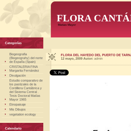
FLORA CANTÁ
Matias Mayor
Categorías
Biogeografia
FLORA DEL HAYEDO DEL PUERTO DE TARNA
(Biogeograhy) del norte
12 mayo, 2009
Autor:
admin
de España (Spain)
CRISTALERIA FINA
Margarita Fernández
Divulgación
Estudio comparativo de
los pastizales de la
Cordillera Cantábrica y
del Sistema Central .
Tesis Doctoral Matías
Mayor 1965
Etnopaisaje
Mis Dibujos
vegetation ecology
Calendario