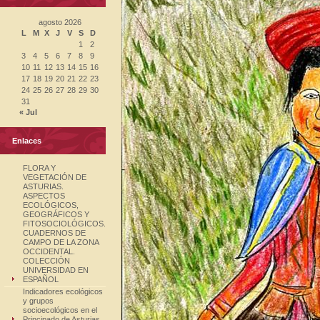
agosto 2026
L
M
X
J
V
S
D
1
2
3
4
5
6
7
8
9
10
11
12
13
14
15
16
17
18
19
20
21
22
23
24
25
26
27
28
29
30
31
« Jul
Enlaces
FLORA Y
VEGETACIÓN DE
ASTURIAS.
ASPECTOS
ECOLÓGICOS,
GEOGRÁFICOS Y
FITOSOCIOLÓGICOS.
CUADERNOS DE
CAMPO DE LA ZONA
OCCIDENTAL.
COLECCIÓN
UNIVERSIDAD EN
ESPAÑOL
Indicadores ecológicos
y grupos
socioecológicos en el
Principado de Asturias