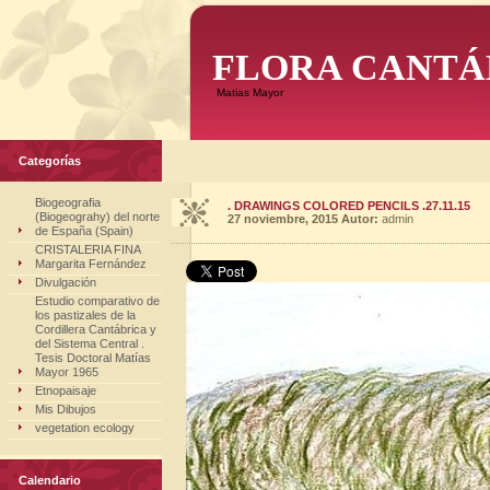
FLORA CANTÁ
Matias Mayor
Categorías
Biogeografia
. DRAWINGS COLORED PENCILS .27.11.15
(Biogeograhy) del norte
27 noviembre, 2015
Autor:
admin
de España (Spain)
CRISTALERIA FINA
Margarita Fernández
Divulgación
Estudio comparativo de
los pastizales de la
Cordillera Cantábrica y
del Sistema Central .
Tesis Doctoral Matías
Mayor 1965
Etnopaisaje
Mis Dibujos
vegetation ecology
Calendario