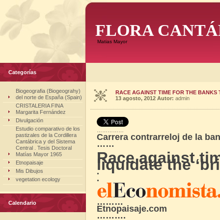
FLORA CANTÁ
Matias Mayor
Categorías
Biogeografia (Biogeograhy)
RACE AGAINST TIME FOR THE BANKS T
del norte de España (Spain)
13 agosto, 2012
Autor:
admin
CRISTALERIA FINA
Margarita Fernández
Divulgación
Estudio comparativo de los
……………
pastizales de la Cordillera
Carrera contrarreloj de la banc
Cantábrica y del Sistema
……
Central . Tesis Doctoral
…
Race against tim
Matías Mayor 1965
liquidate the ‘br
Etnopaisaje
.
Mis Dibujos
.
vegetation ecology
………
Calendario
Etnopaisaje.com
……….