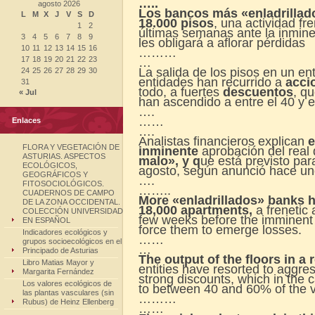
…..
agosto 2026
Los bancos más «enladrillado
L
M
X
J
V
S
D
18.000 pisos
, una actividad fr
1
2
últimas semanas ante la inmin
3
4
5
6
7
8
9
les obligará a aflorar pérdidas
10
11
12
13
14
15
16
………
17
18
19
20
21
22
23
…
La salida de los pisos en un ent
24
25
26
27
28
29
30
entidades han recurrido a
acci
31
todo, a fuertes
descuentos
, q
« Jul
han ascendido a entre el 40 y e
….
……
Enlaces
….
Analistas financieros explican
e
FLORA Y VEGETACIÓN DE
inminente
aprobación del real
ASTURIAS. ASPECTOS
malo», y q
ue está previsto par
ECOLÓGICOS,
agosto, según anunció hace un
GEOGRÁFICOS Y
….
FITOSOCIOLÓGICOS.
……..
CUADERNOS DE CAMPO
More «enladrillados» banks h
DE LA ZONA OCCIDENTAL.
18,000 apartments,
a frenetic 
COLECCIÓN UNIVERSIDAD
few weeks before the imminent 
EN ESPAÑOL
force them to emerge losses.
Indicadores ecológicos y
……
grupos socioecológicos en el
…
Principado de Asturias
The output of the floors in a
Libro Matias Mayor y
entities have resorted to aggre
Margarita Fernández
strong discounts, which in the
Los valores ecológicos de
to between 40 and 60% of the v
las plantas vasculares (sin
………
Rubus) de Heinz Ellenberg
……