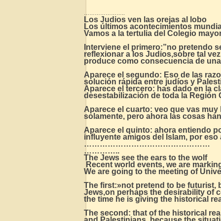
…………………..
Los Judios ven las orejas al lobo
Los últimos acontecimientos mundia
Vamos a la tertulia del Colegio mayor
Interviene el primero:”no pretendo s
reflexionar a los Judios,sobre tal v
produce como consecuencia de una gue
Aparece el segundo: Eso de las razo
solución rápida entre judíos y Pale
Aparece el tercero: has dado en la cla
desestabilización de toda la Región
Aparece el cuarto: veo que vas muy lej
solamente, pero ahora las cosas han
Aparece el quinto: ahora entiendo po
influyente amigos del Islam, por es
…………………………………………
…………..
The Jews see the ears to the wolf
Recent world events, we are markin
We are going to the meeting of Unive
The first:»not pretend to be futurist,
Jews,on perhaps the desirability of 
the time he is giving the historical re
The second: that of the historical re
and Palestinians, because the situa