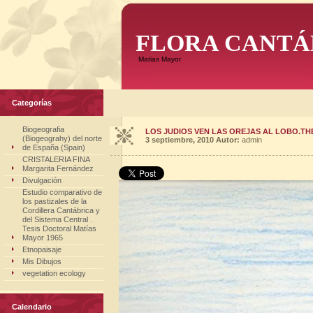
FLORA CANTÁ
Matias Mayor
Categorías
Biogeografia
LOS JUDIOS VEN LAS OREJAS AL LOBO.THE
(Biogeograhy) del norte
3 septiembre, 2010
Autor:
admin
de España (Spain)
CRISTALERIA FINA
Margarita Fernández
Divulgación
Estudio comparativo de
los pastizales de la
Cordillera Cantábrica y
del Sistema Central .
Tesis Doctoral Matías
Mayor 1965
Etnopaisaje
Mis Dibujos
vegetation ecology
Calendario