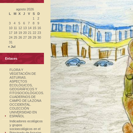
agosto 2026
L
M
X
J
V
S
D
1
2
3
4
5
6
7
8
9
10
11
12
13
14
15
16
17
18
19
20
21
22
23
24
25
26
27
28
29
30
31
« Jul
Enlaces
FLORA Y
VEGETACIÓN DE
ASTURIAS.
ASPECTOS
ECOLÓGICOS,
GEOGRÁFICOS Y
FITOSOCIOLÓGICOS.
CUADERNOS DE
CAMPO DE LA ZONA
OCCIDENTAL.
COLECCIÓN
UNIVERSIDAD EN
ESPAÑOL
Indicadores ecológicos
y grupos
socioecológicos en el
Principado de Asturias