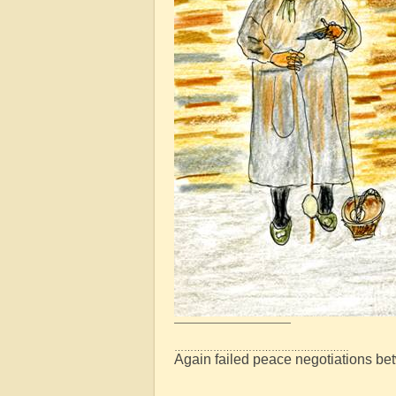
————————————
………………………………………………
Again failed peace negotiations be