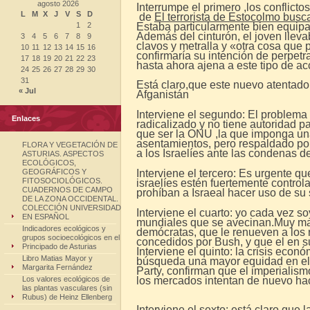
agosto 2026
Interrumpe el primero ,los conflict
L
M
X
J
V
S
D
de
El terrorista de Estocolmo bus
1
2
Estaba particularmente bien equipad
Además del cinturón, el joven lleva
3
4
5
6
7
8
9
clavos y metralla y «otra cosa que p
10
11
12
13
14
15
16
confirmaría su intención de perpet
17
18
19
20
21
22
23
hasta ahora ajena a este tipo de acc
24
25
26
27
28
29
30
31
Está claro,que este nuevo atentado 
« Jul
Afganistán
Interviene el segundo: El problema 
Enlaces
radicalizado y no tiene autoridad p
que ser la ONU ,la que imponga un
asentamientos, pero respaldado po
FLORA Y VEGETACIÓN DE
a los Israelíes ante las condenas d
ASTURIAS. ASPECTOS
ECOLÓGICOS,
GEOGRÁFICOS Y
Interviene el tercero: Es urgente qu
FITOSOCIOLÓGICOS.
israelíes estén fuertemente contro
CUADERNOS DE CAMPO
prohíban a Israeal hacer uso de su
DE LA ZONA OCCIDENTAL.
COLECCIÓN UNIVERSIDAD
Interviene el cuarto: yo cada vez so
EN ESPAÑOL
mundiales que se avecinan.Muy ma
Indicadores ecológicos y
demócratas, que le renueven a los r
grupos socioecológicos en el
concedidos por Bush, y que el en 
Principado de Asturias
Interviene el quinto: la crisis eco
Libro Matias Mayor y
búsqueda una mayor equidad en el r
Margarita Fernández
Party, confirman que el imperialism
Los valores ecológicos de
los mercados intentan de nuevo hac
las plantas vasculares (sin
Rubus) de Heinz Ellenberg
Interviene el sexto: está claro que l