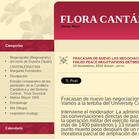
FLORA CANTÁ
Matias Mayor
Categorías
Biogeografia (Biogeograhy)
FRACASAN DE NUEVO LAS NEGOCIACIO
del norte de España (Spain)
FAILED PEACE NEGOTIATIONS BETWEE
14 diciembre, 2010
Autor:
admin
CRISTALERIA FINA
Margarita Fernández
Divulgación
Estudio comparativo de los
pastizales de la Cordillera
Cantábrica y del Sistema
Central . Tesis Doctoral
………………………………
Matías Mayor 1965
Fracasan de nuevo las negociacione
Vamos a la tertulia del University C
Etnopaisaje
Mis Dibujos
Interviene el moderador: La admin
vegetation ecology
las conversaciones directas de paz
la operación militar del ejército is
más de 1400 palestinos y 13 israel
Calendario
punto muerto poco después de un me
moratoria parcial de ampliación de 