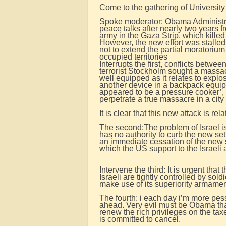
Come to the gathering of Universit
Spoke moderator: Obama Administra
peace talks after nearly two years fr
army in the Gaza Strip, which killed
However, the new effort was stalled
not to extend the partial moratorium
occupied territories
Interrupts the first, conflicts betwe
terrorist Stockholm sought a massac
well equipped as it relates to explos
another device in a backpack equip
appeared to be a pressure cooker’, 
perpetrate a true massacre in a city u
It is clear that this new attack is r
The second:The problem of Israel i
has no authority to curb the new se
an immediate cessation of the new 
which the US support to the Israeli 
Intervene the third: It is urgent th
Israeli are tightly controlled by sol
make use of its superiority armamen
The fourth: i each day i’m more pessi
ahead. Very evil must be Obama tha
renew the rich privileges on the ta
is committed to cancel.