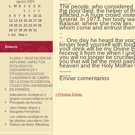
,,,,,,,,
agosto 2024
The people, who considered h
L
M
X
J
V
S
D
the poor died, the helper of t
1
2
3
4
afflicted.» A huge crowd visi
5
6
7
8
9
10
11
funeral. In 1973, her body wa
12
13
14
15
16
17
18
Balasar, where she now lies, 
19
20
21
22
23
24
25
whom come and entrust thems
26
27
28
29
30
31
..
« Jul
Sep »
..
… One day he heard the voice 
longer feed yourself with food
Enlaces
your drink will be my Divine Bl
receive it from me when I unit
you will no longer be crucifie
FLORA Y VEGETACIÓN DE
you that will be the most painf
ASTURIAS. ASPECTOS
heaven and the Holy Mother 
ECOLÓGICOS,
,,,,,,,,
GEOGRÁFICOS Y
,,,,,,,
FITOSOCIOLÓGICOS.
Enviar comentarios
CUADERNOS DE CAMPO
DE LA ZONA OCCIDENTAL.
COLECCIÓN UNIVERSIDAD
EN ESPAÑOL
« Previous Entries
Indicadores ecológicos y
grupos socioecológicos en el
Principado de Asturias
Libro Matias Mayor y
Margarita Fernández
Los valores ecológicos de
las plantas vasculares (sin
Rubus) de Heinz Ellenberg