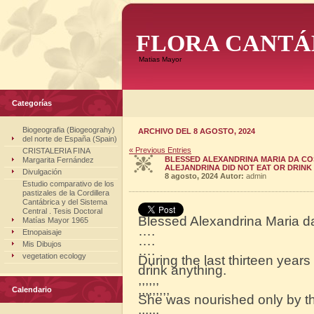
FLORA CANTÁ
Matias Mayor
Categorías
Biogeografia (Biogeograhy)
ARCHIVO DEL 8 AGOSTO, 2024
del norte de España (Spain)
« Previous Entries
CRISTALERIA FINA
BLESSED ALEXANDRINA MARIA DA COS
Margarita Fernández
ALEJANDRINA DID NOT EAT OR DRINK
Divulgación
8 agosto, 2024
Autor:
admin
Estudio comparativo de los
pastizales de la Cordillera
Cantábrica y del Sistema
Central . Tesis Doctoral
Blessed Alexandrina Maria d
Matías Mayor 1965
….
Etnopaisaje
….
Mis Dibujos
….
vegetation ecology
During the last thirteen years 
drink anything.
,,,,,,
,,,,,,,,,
Calendario
She was nourished only by t
,,,,,,