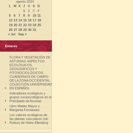
agosto 2024
L
M
X
J
V
S
D
1
2
3
4
5
6
7
8
9
10
11
12
13
14
15
16
17
18
19
20
21
22
23
24
25
26
27
28
29
30
31
« Jul
Sep »
Enlaces
FLORA Y VEGETACIÓN DE
ASTURIAS. ASPECTOS
ECOLÓGICOS,
GEOGRÁFICOS Y
FITOSOCIOLÓGICOS.
CUADERNOS DE CAMPO
DE LA ZONA OCCIDENTAL.
COLECCIÓN UNIVERSIDAD
EN ESPAÑOL
Indicadores ecológicos y
grupos socioecológicos en el
Principado de Asturias
Libro Matias Mayor y
Margarita Fernández
Los valores ecológicos de
las plantas vasculares (sin
Rubus) de Heinz Ellenberg