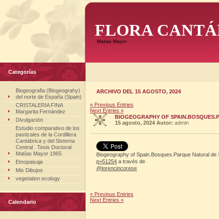
FLORA CANTÁ
Matias Mayor
Categorías
Biogeografia (Biogeograhy)
ARCHIVO DEL 15 AGOSTO, 2024
del norte de España (Spain)
« Previous Entries
CRISTALERIA FINA
Next Entries »
Margarita Fernández
BIOGEOGRAPHY OF SPAIN.BOSQUES.
Divulgación
15 agosto, 2024
Autor:
admin
Estudio comparativo de los
pastizales de la Cordillera
Cantábrica y del Sistema
Central . Tesis Doctoral
Matías Mayor 1965
Biogeography of Spain.Bosques.Parque Natural de 
p=51254
a través de
Etnopaisaje
@lorencincorese
Mis Dibujos
vegetation ecology
« Previous Entries
Next Entries »
Calendario