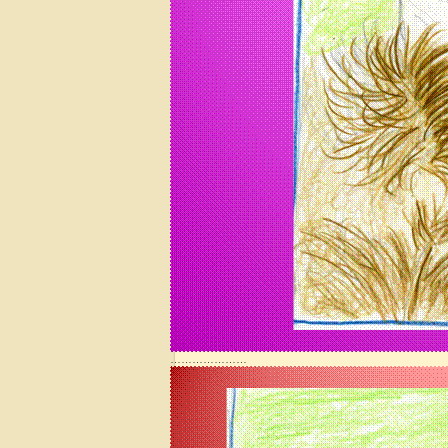
…………………