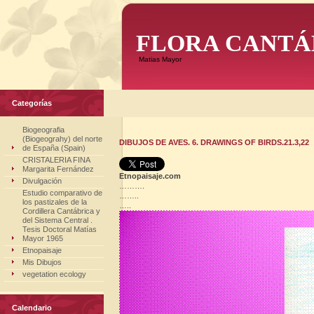
FLORA CANTÁ
Matias Mayor
Categorías
Biogeografia
(Biogeograhy) del norte
DIBUJOS DE AVES. 6. DRAWINGS OF BIRDS.21.3,22
de España (Spain)
CRISTALERIA FINA
Margarita Fernández
Etnopaisaje.com
Divulgación
……….
Estudio comparativo de
……..
los pastizales de la
…..
Cordillera Cantábrica y
del Sistema Central .
Tesis Doctoral Matías
Mayor 1965
Etnopaisaje
Mis Dibujos
vegetation ecology
Calendario