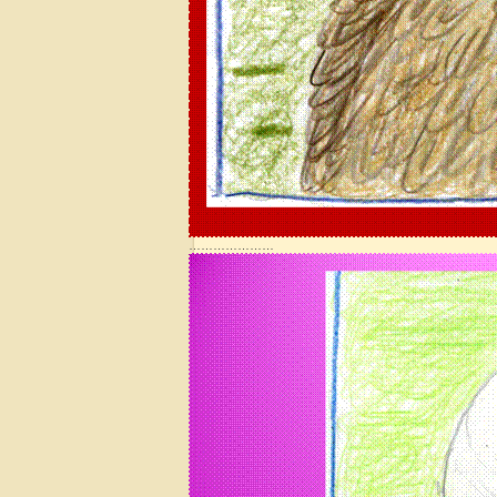
…………………