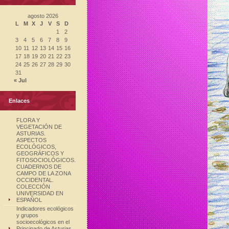
agosto 2026
L
M
X
J
V
S
D
1
2
3
4
5
6
7
8
9
10
11
12
13
14
15
16
17
18
19
20
21
22
23
24
25
26
27
28
29
30
31
« Jul
Enlaces
FLORA Y
VEGETACIÓN DE
ASTURIAS.
ASPECTOS
ECOLÓGICOS,
GEOGRÁFICOS Y
FITOSOCIOLÓGICOS.
CUADERNOS DE
CAMPO DE LA ZONA
OCCIDENTAL.
COLECCIÓN
UNIVERSIDAD EN
ESPAÑOL
Indicadores ecológicos
y grupos
socioecológicos en el
Principado de Asturias