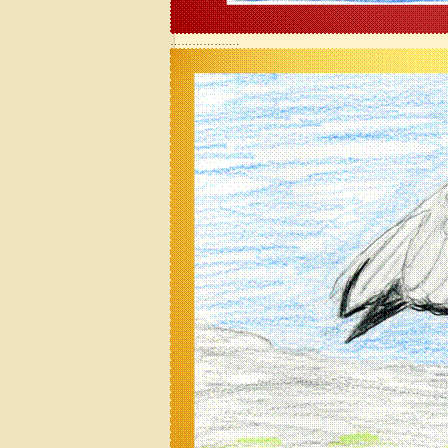
……………….