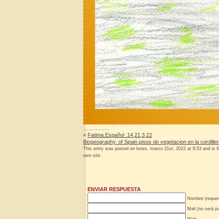
……………
«
Fatima.Español .14,21,3,22
Biogeography. of Spain.pisos de vegetacion en la cordille
This entry was posted on lunes, marzo 21st, 2022 at 9:53 and is f
own site.
ENVIAR RESPUESTA
Nombre (requer
Mail (no será pu