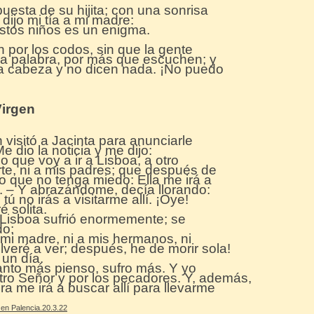
puesta de su hijita; con una sonrisa
dijo mi tía a mi madre:
estos niños es un enigma.
 por los codos, sin que la gente
a palabra, por más que escuchen; y
la cabeza y no dicen nada. ¡No puedo
Virgen
visitó a Jacinta para anunciarle
e dio la noticia y me dijo:
 que voy a ir a Lisboa, a otro
rte, ni a mis padres; que después de
ro que no tenga miedo: Ella me irá a
o. – Y abrazándome, decía llorando:
ú no irás a visitarme allí. ¡Oye!
 solita.
a Lisboa sufrió enormemente; se
do:
 mi madre, ni a mis hermanos, ni
veré a ver; después, he de morir sola!
 un día.
nto más pienso, sufro más. Y yo
stro Señor y por los pecadores. Y, además,
a me irá a buscar allí para llevarme
 en Palencia.20.3.22