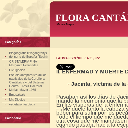
FLORA CANTÁ
Matias Mayor
Categorías
Biogeografia (Biogeograhy)
del norte de España (Spain)
FATIMA.ESPAÑOL .14,21,3,22
CRISTALERIA FINA
Margarita Fernández
Divulgación
II. ENFERMAD Y MUERTE 
Estudio comparativo de los
pastizales de la Cordillera
Cantábrica y del Sistema
Jacinta, víctima de l
Central . Tesis Doctoral
Matías Mayor 1965
Etnopaisaje
Pasaban así los días de Jaci
Mis Dibujos
mandó la neumonía que la po
En las vísperas de la enferm
vegetation ecology
– ¡Me duele tanto la cabeza 
beber para sufrir por los pec
Todo el tiempo que me quedab
Calendario
otra cosa que me mandasen ha
cuando pasaba hacia la escue