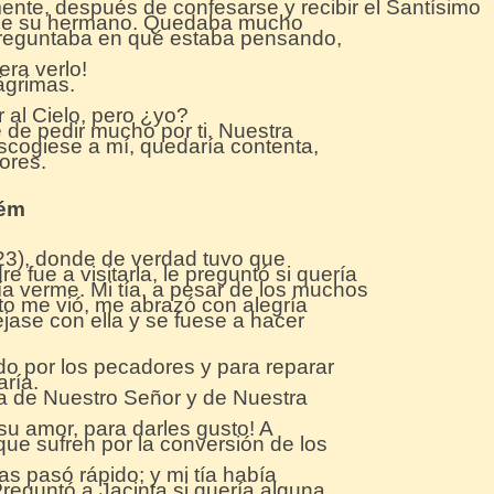
nte, después de confesarse y recibir el Santísimo
 de su hermano. Quedaba mucho
 preguntaba en qué estaba pensando,
era verlo!
lágrimas.
r al Cielo, pero ¿yo?
he de pedir mucho por ti. Nuestra
escogiese a mí, quedaría contenta,
ores.
rém
 (23), donde de verdad tuvo que
 fue a visitarla, le preguntó si quería
ía verme. Mi tía, a pesar de los muchos
nto me vió, me abrazó con alegría
jase con ella y se fuese a hacer
todo por los pecadores y para reparar
ría.
 de Nuestro Señor y de Nuestra
 su amor, para darles gusto! A
que sufren por la conversión de los
as pasó rápido; y mi tía había
reguntó a Jacinta si quería alguna