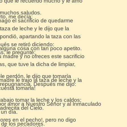
do que le recuerdo mucho y le amo
 muchos saludos.
to, me decía:
hago el sacrificio de quedarme
taza de leche y le dijo que la
pondió, apartando la taza con las
pués se retiró diciendo:
alguna cosa con tan poco apetito.
, le pregunté:
madre y no ofreces este sacrificio
, que tuve la dicha de limpiar,
e perdón, le dijo que tomaría
madre le trajo la taza de leche y la
 repugnancia. Después me dijo:
cuesta tomarla!
bajo tomar la leche y los caldos;
 por amor a Nuestro Señor y al Inmaculado
drecita del Cielo.
 un día.
ores en el pecho!, pero no digo
n de los pecadores.