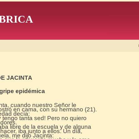
BRICA
DE JACINTA
a gripe epidémica
nta, cuando nuestro Señor le
stró en cama, con su hermano (21).
edad decía:
y tengo tanta sed! Pero no quiero
adores.
a libre de la escuela y de alguna
cer, iba junto a ellos. Un día,
la, me dijo Jacinta: