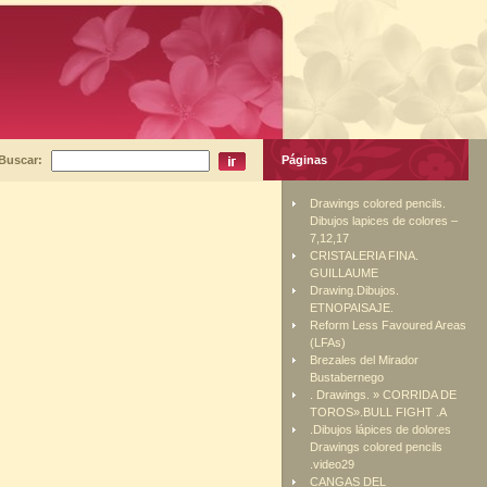
Buscar:
Páginas
Drawings colored pencils.
Dibujos lapices de colores –
7,12,17
CRISTALERIA FINA.
GUILLAUME
Drawing.Dibujos.
ETNOPAISAJE.
Reform Less Favoured Areas
(LFAs)
Brezales del Mirador
Bustabernego
. Drawings. » CORRIDA DE
TOROS».BULL FIGHT .A
.Dibujos lápices de dolores
Drawings colored pencils
.video29
CANGAS DEL