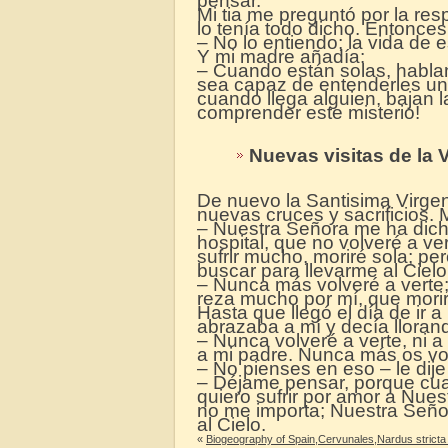
pensar.
Mi tia me preguntó por la res
lo tenía todo dicho. Entonces 
– No lo entiendo; la vida de 
Y mi madre añadía:
– Cuando están solas, hablan
sea capaz de entenderles un
cuando llega alguien, bajan 
comprender este misterio!
Nuevas visitas de la 
De nuevo la Santisima Virgen 
nuevas cruces y sacrificios. M
– Nuestra Señora me ha dicho
hospital, que no volveré a ve
sufrir mucho, moriré sola; pe
buscar para llevarme al Ciel
– Nunca más volveré a verte; t
reza mucho por mí, que moriré
Hasta que llegó el día de ir 
abrazaba a mí y decía lloran
– Nunca volveré a verte, ni a
a mi padre. Nunca más os vol
– No pienses en eso – le dije
– Déjame pensar, porque cua
quiero sufrir por amor a Nue
no me importa; Nuestra Señor
al Cielo.
«
Biogeography of Spain,Cervunales,Nardus stricta