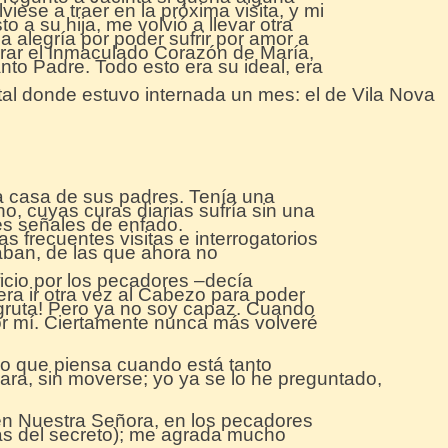
viese a traer en la próxima visita, y mi
o a su hija, me volvió a llevar otra
 alegría por poder sufrir por amor a
arar el Inmaculado Corazón de María,
nto Padre. Todo esto era su ideal, era
ital donde estuvo internada un mes: el de Vila Nova
a casa de sus padres. Tenía una
ho, cuyas curas diarias sufría sin una
es señales de enfado.
s frecuentes visitas e interrogatorios
aban, de las que ahora no
ficio por los pecadores –decía
era ir otra vez al Cabezo para poder
 gruta! Pero ya no soy capaz. Cuando
or mí. Ciertamente nunca más volveré
lo que piensa cuando está tanto
ara, sin moverse; yo ya se lo he preguntado,
en Nuestra Señora, en los pecadores
s del secreto); me agrada mucho