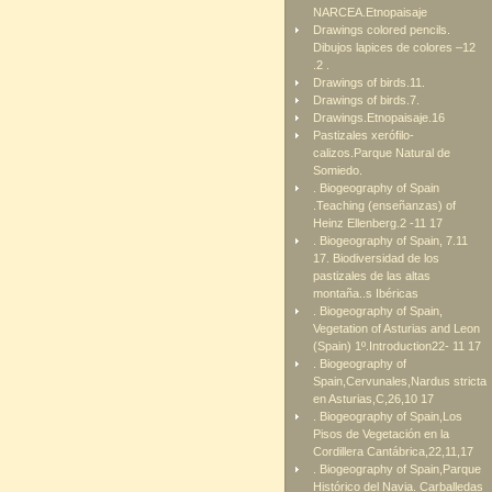
NARCEA.Etnopaisaje
Drawings colored pencils.
Dibujos lapices de colores –12
.2 .
Drawings of birds.11.
Drawings of birds.7.
Drawings.Etnopaisaje.16
Pastizales xerófilo-
calizos.Parque Natural de
Somiedo.
. Biogeography of Spain
.Teaching (enseñanzas) of
Heinz Ellenberg.2 -11 17
. Biogeography of Spain, 7.11
17. Biodiversidad de los
pastizales de las altas
montaña..s Ibéricas
. Biogeography of Spain,
Vegetation of Asturias and Leon
(Spain) 1º.Introduction22- 11 17
. Biogeography of
Spain,Cervunales,Nardus stricta
en Asturias,C,26,10 17
. Biogeography of Spain,Los
Pisos de Vegetación en la
Cordillera Cantábrica,22,11,17
. Biogeography of Spain,Parque
Histórico del Navia. Carballedas