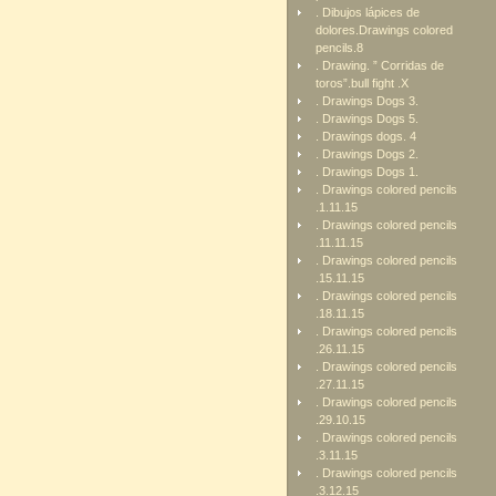
. Dibujos lápices de
dolores.Drawings colored
pencils.8
. Drawing. ” Corridas de
toros”.bull fight .X
. Drawings Dogs 3.
. Drawings Dogs 5.
. Drawings dogs. 4
. Drawings Dogs 2.
. Drawings Dogs 1.
. Drawings colored pencils
.1.11.15
. Drawings colored pencils
.11.11.15
. Drawings colored pencils
.15.11.15
. Drawings colored pencils
.18.11.15
. Drawings colored pencils
.26.11.15
. Drawings colored pencils
.27.11.15
. Drawings colored pencils
.29.10.15
. Drawings colored pencils
.3.11.15
. Drawings colored pencils
.3.12.15