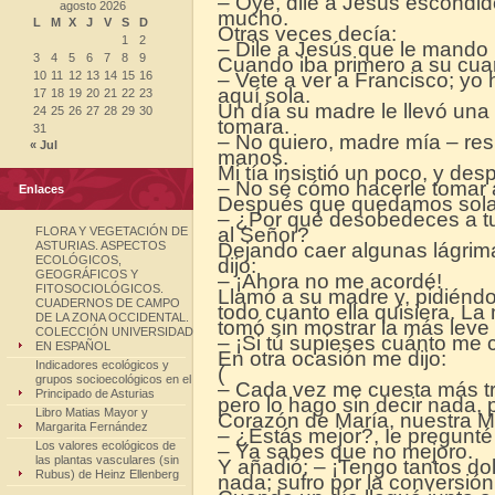
– Oye, dile a Jesús escondi
agosto 2026
mucho.
L
M
X
J
V
S
D
Otras veces decía:
1
2
– Dile a Jesús que le mando
3
4
5
6
7
8
9
Cuando iba primero a su cuar
10
11
12
13
14
15
16
– Vete a ver a Francisco; yo 
aquí sola.
17
18
19
20
21
22
23
Un día su madre le llevó una 
24
25
26
27
28
29
30
tomara.
31
– No quiero, madre mía – res
« Jul
manos.
Mi tía insistió un poco, y des
– No sé cómo hacerle tomar 
Enlaces
Después que quedamos solas
– ¿Por qué desobedeces a tu 
al Señor?
FLORA Y VEGETACIÓN DE
ASTURIAS. ASPECTOS
Dejando caer algunas lágrimas
ECOLÓGICOS,
dijo:
GEOGRÁFICOS Y
– ¡Ahora no me acordé!
FITOSOCIOLÓGICOS.
Llamó a su madre y, pidiéndol
CUADERNOS DE CAMPO
todo cuanto ella quisiera. La 
DE LA ZONA OCCIDENTAL.
tomó sin mostrar la más leve
COLECCIÓN UNIVERSIDAD
– ¡Si tú supieses cuánto me 
EN ESPAÑOL
En otra ocasión me dijo:
Indicadores ecológicos y
(
grupos socioecológicos en el
– Cada vez me cuesta más tra
Principado de Asturias
pero lo hago sin decir nada,
Libro Matias Mayor y
Corazón de María, nuestra Ma
Margarita Fernández
– ¿Estás mejor?, Ie pregunté
Los valores ecológicos de
– Ya sabes que no mejoro.
las plantas vasculares (sin
Y añadió: – ¡Tengo tantos dol
Rubus) de Heinz Ellenberg
nada; sufro por la conversió