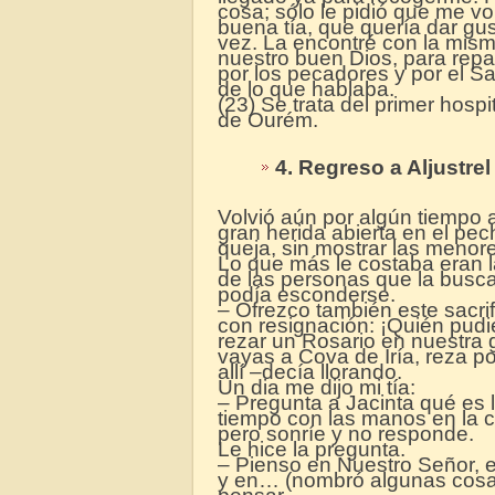
cosa; sólo le pidió que me vol
buena tía, que quería dar gust
vez. La encontré con la misma
nuestro buen Dios, para rep
por los pecadores y por el Sa
de lo que hablaba.
(23) Se trata del primer hosp
de Ourém.
4
.
Regreso a Aljustrel
Volvió aún por algún tiempo 
gran herida abierta en el pec
queja, sin mostrar las menor
Lo que más le costaba eran la
de las personas que la busc
podía esconderse.
– Ofrezco también este sacri
con resignación: ¡Quién pudi
rezar un Rosario en nuestra
vayas a Cova de Iría, reza p
allí –decía llorando.
Un dia me dijo mi tía:
– Pregunta a Jacinta qué es 
tiempo con las manos en la c
pero sonríe y no responde.
Le hice la pregunta.
– Pienso en Nuestro Señor, 
y en… (nombró algunas cosa