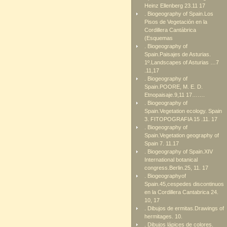
Heinz Ellenberg 23.11 17
. Biogeography of Spain.Los
Pisos de Vegetación en la
Cordillera Cantábrica
(Esquemas
. Biogeography of
Spain.Paisajes de Asturias.
1º.Landscapes of Asturias …7
.11,17
. Biogeography of
Spain.POORE, M. E. D.
Etnopaisaje.9,11 17…….
. Biogeography of
Spain.Vegetation ecology. Spain
3. FITOPOGRAFIA 15 .11. 17
. Biogeography of
Spain.Vegetation geography of
Spain 7. 11.17
. Biogeography of Spain.XIV
International botanical
congress.Berlin.25, 11. 17
. Biogeographyof
Spain.45,cespedes discontinuos
en la Cordillera Cantabrica 24.
10, 17
. Dibujos de ermitas.Drawings of
hermitages. 10.
. Dibujos lápices de colores.