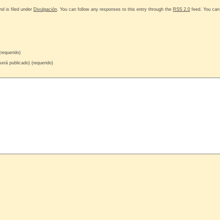
d is filed under
Divulgación
. You can follow any responses to this entry through the
RSS 2.0
feed. You ca
requerido)
será publicado) (requerido)