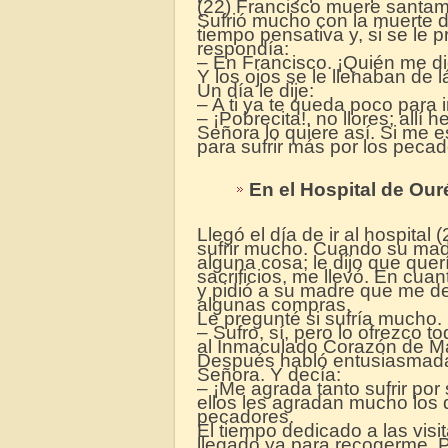
(22) Francisco muere santame
Sufrió mucho con la muerte
tiempo pensativa y, si se le
respondía:
– En Francisco. ¡Quién me di
Y los ojos se le llenaban de 
Un día le dije:
– A ti ya te queda poco para i
– ¡Pobrecita!, no llores; allí 
Señora lo quiere así. Si me 
para sufrir más por los pecad
En el Hospital de Ou
Llegó el día de ir al hospital
sufrir mucho. Cuando su madre
alguna cosa; le dijo que quer
sacrificios, me llevó. En cua
y pidió a su madre que me de
algunas compras.
Le pregunté si sufría mucho.
– Sufro, sí, pero lo ofrezco 
al Inmaculado Corazón de Ma
Después habló entusiasmada
Señora. Y decía:
– ¡Me agrada tanto sufrir por
ellos les agradan mucho los 
pecadores.
El tiempo dedicado a las visit
llegado ya para recogerme. P