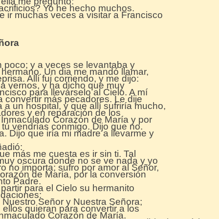
 ella me preguntó:
crificios? Yo he hecho muchos.
e ir muchas veces a visitar a Francisco
eñora
 poco; y a veces se levantaba y
 hermano. Un dia me mandó llamar,
risa. Allí fui corriendo, y me dijo:
 a vernos, y ha dicho que muy
cisco para llevárselo al Cielo. A mí
a convertir más pecadores. Le dije
 a un hospital, y que allí sufriría mucho,
adores y en reparación de los
 Inmaculado Corazón de María y por
 tú vendrías conmigo. Dijo que no.
. Dijo que iría mi madre a llevarme y
ñadió:
ue más me cuesta es ir sin ti. Tal
a muy oscura donde no se ve nada y yo
ero no importa; sufro por amor al Señor,
orazón de María, por la conversión
nto Padre.
artir para el Cielo su hermanito
ndaciones:
 Nuestro Señor y Nuestra Señora;
e ellos quieran para convertir a los
 Inmaculado Corazón de María.