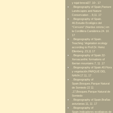
y tojal-brezal27. 10-. 17
. Biogeography of Spain,Pasture
Landscapes and Nature
Conservation …9,11 .17
. Biogeography of Spain.
46.Estudio Ecológico del
“Cervuno” (Nardus stricta ) en
la Cordillera Cantábrica 24. 10.
17
. Biogeography of Spain.
Teaching: Vegetation ecology
according to Prof.Dr. Heinz
Ellenberg .23,11 17
. Biogeography of Spain.32-
Xeroacanthic formations of
Iberian mountains.7, 11 .17
. Biogeography of Spain.40.Flora
y vegetación.PARQUE DEL
NAVIA 17.11, 17
. Biogeography of
Spain.Bosques.Parque Natural
de Somiedo 22 11
,17,Bosques.Parque Natural de
Somiedo
. Biogeography of Spain.Brañas
asturianas.11, 11 .17
. Biogeography of
Spain.Indicadores ecológicos de