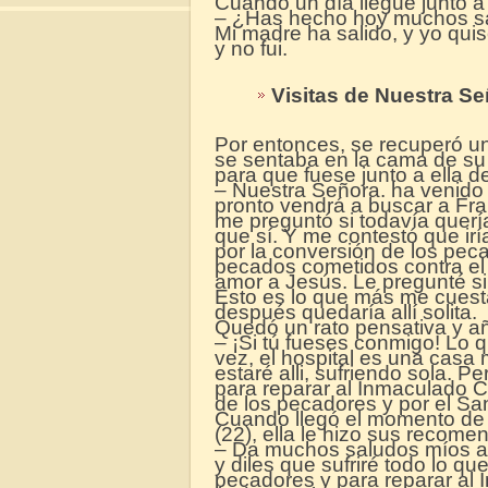
Cuando un día llegué junto a
– ¿Has hecho hoy muchos sa
Mi madre ha salido, y yo quis
y no fui.
Visitas de Nuestra S
Por entonces, se recuperó un
se sentaba en la cama de su
para que fuese junto a ella dep
– Nuestra Señora. ha venido
pronto vendrá a buscar a Fran
me preguntó si todavía querí
que sí. Y me contestó que iría
por la conversión de los pec
pecados cometidos contra el
amor a Jesús. Le pregunté si
Esto es lo que más me cuesta
después quedaría allí solita.
Quedó un rato pensativa y a
– ¡Si tú fueses conmigo! Lo q
vez, el hospital es una cas
estaré alli, sufriendo sola. P
para reparar al Inmaculado C
de los pecadores y por el Sa
Cuando llegó el momento de p
(22), ella le hizo sus recome
– Da muchos saludos míos a
y diles que sufriré todo lo qu
pecadores y para reparar al