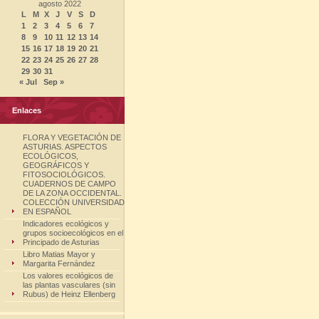
agosto 2022
L
M
X
J
V
S
D
1
2
3
4
5
6
7
8
9
10
11
12
13
14
15
16
17
18
19
20
21
22
23
24
25
26
27
28
29
30
31
« Jul
Sep »
Enlaces
FLORA Y VEGETACIÓN DE
ASTURIAS. ASPECTOS
ECOLÓGICOS,
GEOGRÁFICOS Y
FITOSOCIOLÓGICOS.
CUADERNOS DE CAMPO
DE LA ZONA OCCIDENTAL.
COLECCIÓN UNIVERSIDAD
EN ESPAÑOL
Indicadores ecológicos y
grupos socioecológicos en el
Principado de Asturias
Libro Matias Mayor y
Margarita Fernández
Los valores ecológicos de
las plantas vasculares (sin
Rubus) de Heinz Ellenberg