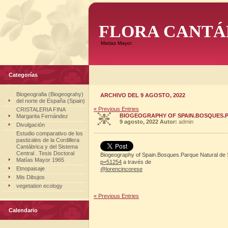
FLORA CANTÁ
Matias Mayor
Categorías
Biogeografia (Biogeograhy)
ARCHIVO DEL 9 AGOSTO, 2022
del norte de España (Spain)
« Previous Entries
CRISTALERIA FINA
BIOGEOGRAPHY OF SPAIN.BOSQUES.PA
Margarita Fernández
9 agosto, 2022
Autor:
admin
Divulgación
Estudio comparativo de los
pastizales de la Cordillera
Cantábrica y del Sistema
Central . Tesis Doctoral
Biogeography of Spain.Bosques.Parque Natural de 
Matías Mayor 1965
p=51254
a través de
Etnopaisaje
@lorencincorese
Mis Dibujos
vegetation ecology
« Previous Entries
Calendario