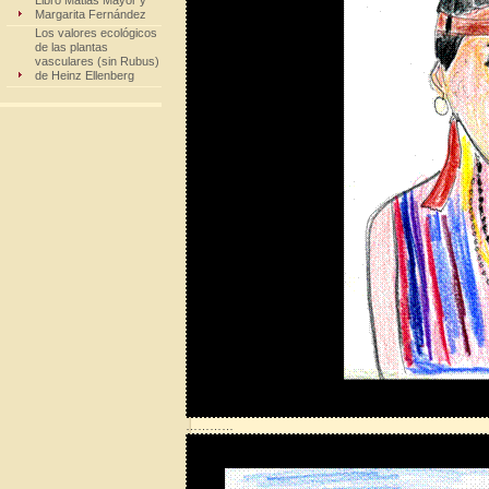
Libro Matias Mayor y
Margarita Fernández
Los valores ecológicos
de las plantas
vasculares (sin Rubus)
de Heinz Ellenberg
…………