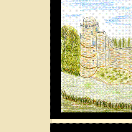
…………..