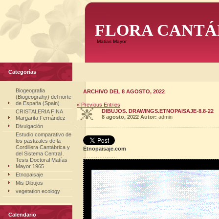
FLORA CANTÁ
Matias Mayor
Categorías
Biogeografia
ARCHIVO DEL 8 AGOSTO, 2022
(Biogeograhy) del norte
de España (Spain)
« Previous Entries
DIBUJOS. DRAWINGS.ETNOPAISAJE-8.8-22
CRISTALERIA FINA
8 agosto, 2022
Autor:
admin
Margarita Fernández
Divulgación
Estudio comparativo de
los pastizales de la
Cordillera Cantábrica y
Etnopaisaje.com
del Sistema Central .
……………….
Tesis Doctoral Matías
Mayor 1965
Etnopaisaje
Mis Dibujos
vegetation ecology
Calendario