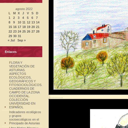
agosto 2022
L
M
X
J
V
S
D
1
2
3
4
5
6
7
8
9
10
11
12
13
14
15
16
17
18
19
20
21
22
23
24
25
26
27
28
29
30
31
« Jul
Sep »
Enlaces
FLORA Y
VEGETACIÓN DE
ASTURIAS.
ASPECTOS
ECOLÓGICOS,
GEOGRÁFICOS Y
FITOSOCIOLÓGICOS.
CUADERNOS DE
CAMPO DE LA ZONA
OCCIDENTAL.
…………..
COLECCIÓN
UNIVERSIDAD EN
ESPAÑOL
Indicadores ecológicos
y grupos
socioecológicos en el
Principado de Asturias