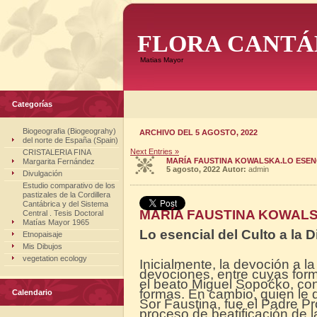
FLORA CANTÁ
Matias Mayor
Categorías
Biogeografia (Biogeograhy)
ARCHIVO DEL 5 AGOSTO, 2022
del norte de España (Spain)
Next Entries »
CRISTALERIA FINA
MARÍA FAUSTINA KOWALSKA.LO ESENCI
Margarita Fernández
5 agosto, 2022
Autor:
admin
Divulgación
Estudio comparativo de los
pastizales de la Cordillera
Cantábrica y del Sistema
MARÍA FAUSTINA KOWAL
Central . Tesis Doctoral
Matías Mayor 1965
Lo esencial del Culto a la D
Etnopaisaje
Mis Dibujos
vegetation ecology
Inicialmente, la devoción a l
devociones, entre cuyas forma
el beato Miguel Sopoćko, con
formas. En cambio, quien le 
Calendario
Sor Faustina, fue el Padre Pro
proceso de beatificación de la