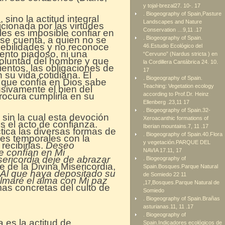
y tojal-brezal27. 10-. 17
. Biogeography of Spain,Pasture
sino la actitud integral
Landscapes and Nature
cionada por las virtudes
Conservation …9,11 .17
les es imposible confiar en
se cuenta, a quien no se
. Biogeography of Spain.
ebilidades y no reconoce
46.Estudio Ecológico del
iento piadoso, ni una
“Cervuno” (Nardus stricta ) en
 voluntad del hombre y que
la Cordillera Cantábrica 24. 10.
entos, las obligaciones de
17
 su vida cotidiana. El
. Biogeography of Spain.
 que confía en Dios sabe
Teaching: Vegetation ecology
usivamente el bien del
rocura cumplirla en su
according to Prof.Dr. Heinz
Ellenberg .23,11 17
. Biogeography of Spain.32-
 sin la cual esta devoción
Xeroacanthic formations of
es el acto de confianza.
Iberian mountains.7, 11 .17
ctica las diversas formas de
. Biogeography of Spain.40.Flora
nes temporales con la
y vegetación.PARQUE DEL
recibirlas.
Deseo
e confían en Mi
NAVIA 17.11, 17
isericordia deje de abrazar
. Biogeography of
e de la Divina Misericordia,
Spain.Bosques.Parque Natural
Al que haya depositado su
de Somiedo 22 11
olmaré el alma con Mi paz
,17,Bosques.Parque Natural de
mas concretas del culto de
Somiedo
. Biogeography of Spain.Brañas
asturianas.11, 11 .17
. Biogeography of
 es la actitud de
Spain.Indicadores ecológicos de