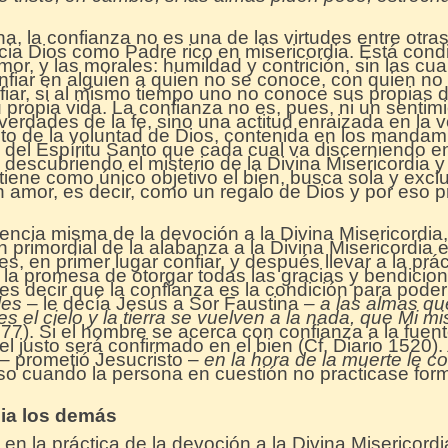
a, la confianza no es una de las virtudes entre otras, 
ia Dios como Padre rico en misericordia. Está condi
mor, y las morales: humildad y contrición, sin las cua
fiar en alguien a quien no se conoce, con quien no 
ar, si al mismo tiempo uno no conoce sus propias d
propia vida. La confianza no es, pues, ni un sentim
 verdades de la fe, sino una actitud enraizada en la
to de la voluntad de Dios, contenida en los mandami
 del Espíritu Santo que cada cual va discerniendo en
escubriendo el misterio de la Divina Misericordia y
tiene como único objetivo el bien, busca sola y excl
n amor, es decir, como un regalo de Dios y por eso p
encia misma de la devoción a la Divina Misericordia,
n primordial de la alabanza a la Divina Misericordia 
es, en primer lugar confiar, y después llevar a la prá
 la promesa de otorgar todas las gracias y bendicio
 es decir que la confianza es la condición para poder 
les
– le decía Jesús a Sor Faustina
– a las almas qu
es el cielo y la tierra se vuelven a la nada, que Mi m
77). Si el hombre se acerca con confianza a la fuent
 el justo será confirmado en el bien (Cf. Diario 1520).
– prometió Jesucristo –
en la hora de la muerte le c
uso cuando la persona en cuestión no practicase for
cia los demás
en la práctica de la devoción a la Divina Misericordia