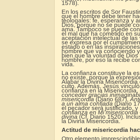
1578).
En los escritos de Sor Faustin
que el hombre debe tener hac
teologales: fe, esperanza y a
Dios, porque no se puede con
ama. Tampoco se puede confi
el mal que ha cometido en su 
aceptación intelectual de las
se expresa por el cumplimien
estado o en las inspiraciones
hombre que va conociendo y d
bien que la voluntad de Dios 
hombre, por eso la recibe co
vida.
La confianza constituye la es
no existe, porque la expresió
Alabar la Divina Misericordia 
culto. Además, Jesús vinculó
confianza en la Misericordia,
conceder gracias
inimaginab
misericordia
(Diario 687).
Ant
a un alma confiada
(Diario 17
el pecador será justificado, y
confianza en Mi misericordia
divina
(Cf. Diario 1520). Incl
la Divina Misericordia.
Actitud de misericordia ha
Otro elemento imprescindible 