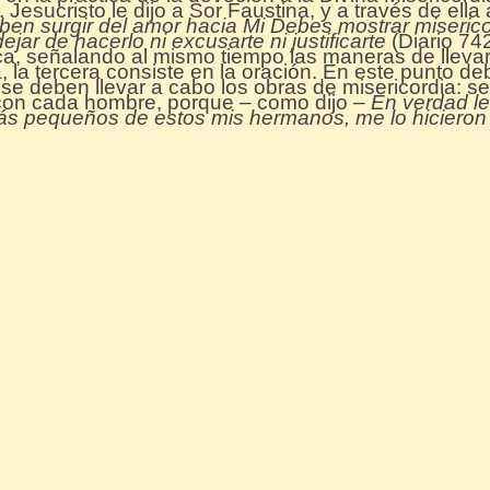
Jesucristo le dijo a Sor Faustina, y a través de ella 
ben surgir del amor hacia Mi Debes mostrar miserico
jar de hacerlo ni excusarte ni justificarte
(Diario 74
ca, señalando al mismo tiempo las maneras de llevarl
, la tercera consiste en la oración. En este punto d
e se deben llevar a cabo los obras de misericordia: 
a con cada hombre, porque – como dijo –
En verdad le
más pequeños de estos mis hermanos, me lo hicieron