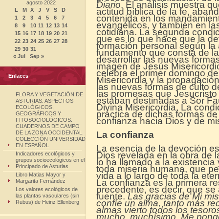
agosto 2022
Diario
. El análisis muestra q
actitud bíblica de la fe, aba
L
M
X
J
V
S
D
contenida en los mandamiento
1
2
3
4
5
6
7
evangélicos, y también en la
8
9
10
11
12
13
14
cotidiana. La segunda condici
15
16
17
18
19
20
21
que es lo que hace que la dev
22
23
24
25
26
27
28
formación personal según la 
29
30
31
fundamento que consta de la 
« Jul
Sep »
desarrollar las nuevas formas
imagen de Jesús Misericordio
celebra el primer domingo des
Enlaces
Misericordia y la propagación
las nuevas formas de culto 
las promesas que Jesucristo o
FLORA Y VEGETACIÓN DE
estaban destinadas a Sor Fau
ASTURIAS. ASPECTOS
Divina Misericordia. La con
ECOLÓGICOS,
práctica de dichas formas de 
GEOGRÁFICOS Y
confianza hacia Dios y de mis
FITOSOCIOLÓGICOS.
CUADERNOS DE CAMPO
DE LA ZONA OCCIDENTAL.
La confianza
COLECCIÓN UNIVERSIDAD
EN ESPAÑOL
La esencia de la devoción es 
Dios revelada en la obra de l
Indicadores ecológicos y
grupos socioecológicos en el
lo ha llamado a la existencia
Principado de Asturias
toda miseria humana, que perm
vida a lo largo de toda la et
Libro Matias Mayor y
La confianza es la primera r
Margarita Fernández
precedente, es decir, que se 
Los valores ecológicos de
fuente.
Las gracias de Mi mis
las plantas vasculares (sin
confíe un alma, tanto más rec
Rubus) de Heinz Ellenberg
almas vierto todos los tesor
mucho, muchísimo. Me pongo 