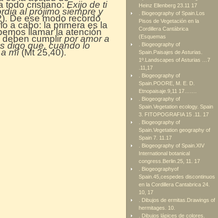
a todo cristiano:
Exijo de ti
Heinz Ellenberg 23.11 17
rdia al prójimo siempre y
. Biogeography of Spain.Los
2). De ese modo recordó
Pisos de Vegetación en la
o a cabo: la primera es la
Cordillera Cantábrica
ebemos llamar la atención
se deben cumplir
por amor a
(Esquemas
s digo que, cuando lo
. Biogeography of
 a mí
(Mt 25,40).
Spain.Paisajes de Asturias.
1º.Landscapes of Asturias …7
.11,17
. Biogeography of
Spain.POORE, M. E. D.
Etnopaisaje.9,11 17…….
. Biogeography of
Spain.Vegetation ecology. Spain
3. FITOPOGRAFIA 15 .11. 17
. Biogeography of
Spain.Vegetation geography of
Spain 7. 11.17
. Biogeography of Spain.XIV
International botanical
congress.Berlin.25, 11. 17
. Biogeographyof
Spain.45,cespedes discontinuos
en la Cordillera Cantabrica 24.
10, 17
. Dibujos de ermitas.Drawings of
hermitages. 10.
. Dibujos lápices de colores.