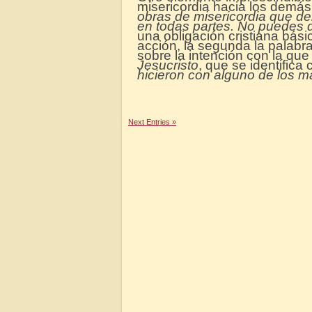
misericordia hacia los demás. 
obras de misericordia que de
en todas partes. No puedes de
una obligación cristiana bási
acción, la segunda la palabra
sobre la intención con la qu
Jesucristo
, que se identific
hicieron con alguno de los 
Next Entries »