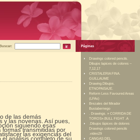
Buscar:
Páginas
Drawings colored pencils.
Dibujos lapices de colores –
7,12,17
CRISTALERIA FINA.
GUILLAUME
Drawing.Dibujos.
ETNOPAISAJE.
Reform Less Favoured Areas
(LFAs)
Brezales del Mirador
Bustabernego
. Drawings. » CORRIDA DE
elo de las demás
TOROS».BULL FIGHT .A
s y las novenas. Así pues,
.Dibujos lápices de dolores
voción siguiendo esas
 formas transmitidas por
Drawings colored pencils
atisfacer las exigencias del
.video29
ó el análisis completo de su
CANGAS DEL