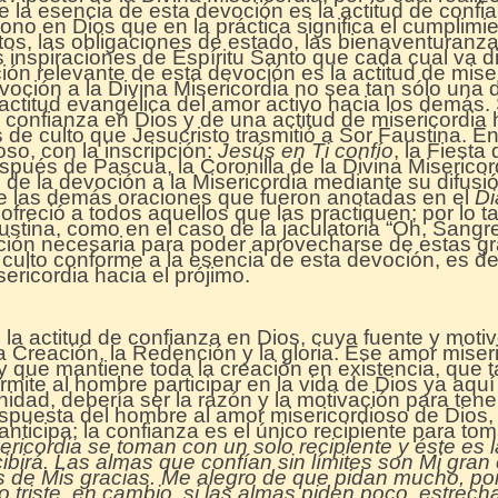
ue la esencia de esta devoción es la actitud de confi
ndono en Dios que en la práctica significa el cumplimi
s, las obligaciones de estado, las bienaventuranza
s inspiraciones de Espíritu Santo que cada cual va d
ón relevante de esta devoción es la actitud de miser
oción a la Divina Misericordia no sea tan sólo una 
actitud evangélica del amor activo hacia los demás.
confianza en Dios y de una actitud de misericordia 
 de culto que Jesucristo trasmitió a Sor Faustina. En
so, con la inscripción:
Jesús en Ti confío
, la Fiesta
pués de Pascua, la Coronilla de la Divina Misericord
 de la devoción a la Misericordia mediante su difusión
de las demás oraciones que fueron anotadas en el
Di
freció a todos aquellos que las practiquen; por lo t
stina, como en el caso de la jaculatoria “Oh, Sangr
dición necesaria para poder aprovecharse de estas 
culto conforme a la esencia de esta devoción, es dec
ericordia hacia el prójimo.
la actitud de confianza en Dios, cuya fuente y motiv
a Creación, la Redención y la gloria. Ese amor miser
 y que mantiene toda la creación en existencia, que 
ite al hombre participar en la vida de Dios ya aquí en
ernidad, debería ser la razón y la motivación para ten
espuesta del hombre al amor misericordioso de Dios
anticipa; la confianza es el único recipiente para tom
ericordia se toman con un solo recipiente y éste es
ibirá. Las almas que confían sin límites son Mi gran
os de Mis gracias. Me alegro de que pidan mucho, p
triste, en cambio, si las almas piden poco, estrec