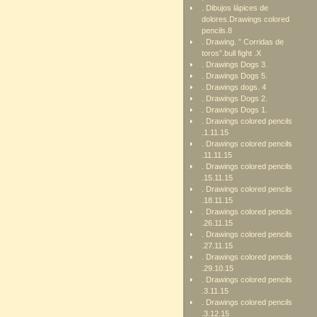
. Dibujos lápices de
dolores.Drawings colored
pencils.8
. Drawing. ” Corridas de
toros”.bull fight .X
. Drawings Dogs 3.
. Drawings Dogs 5.
. Drawings dogs. 4
. Drawings Dogs 2.
. Drawings Dogs 1.
. Drawings colored pencils
.1.11.15
. Drawings colored pencils
.11.11.15
. Drawings colored pencils
.15.11.15
. Drawings colored pencils
.18.11.15
. Drawings colored pencils
.26.11.15
. Drawings colored pencils
.27.11.15
. Drawings colored pencils
.29.10.15
. Drawings colored pencils
.3.11.15
. Drawings colored pencils
.3.12.15