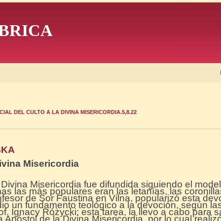
BRICA
AL DEL CULTO A LA DIVINA MISERICORDIA.5,8.22
SKA
ivina Misericordia
a Divina Misericordia fue difundida siguiendo el mod
s las más populares eran las letanías, las coronilla
fesor de Sor Faustina en Vilna, popularizó esta de
dio un fundamento teológico a la devoción, según las
f. Ignacy Różycki; esta tarea, la llevo a cabo para s
 Apóstol de la Divina Misericordia, por lo cual realiz