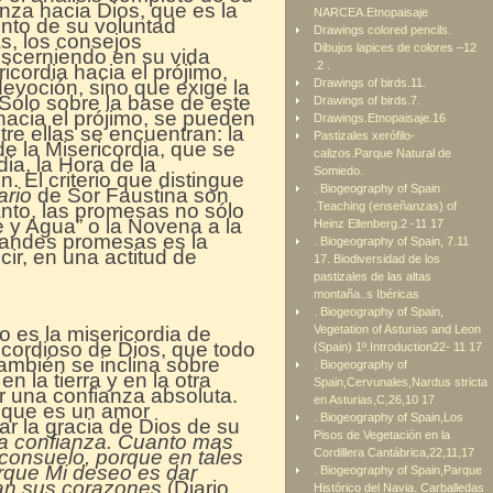
anza hacia Dios, que es la
NARCEA.Etnopaisaje
ento de su voluntad
Drawings colored pencils.
s, los consejos
Dibujos lapices de colores –12
iscerniendo en su vida
.2 .
icordia hacia el prójimo,
devoción, sino que exige la
Drawings of birds.11.
 Sólo sobre la base de este
Drawings of birds.7.
hacia el prójimo, se pueden
Drawings.Etnopaisaje.16
tre ellas se encuentran: la
Pastizales xerófilo-
 de la Misericordia, que se
calizos.Parque Natural de
ia, la Hora de la
Somiedo.
. El criterio que distingue
. Biogeography of Spain
ario
de Sor Faustina son
anto, las promesas no sólo
.Teaching (enseñanzas) of
e y Agua” o la Novena a la
Heinz Ellenberg.2 -11 17
grandes promesas es la
. Biogeography of Spain, 7.11
ir, en una actitud de
17. Biodiversidad de los
pastizales de las altas
montaña..s Ibéricas
. Biogeography of Spain,
o es la misericordia de
Vegetation of Asturias and Leon
icordioso de Dios, que todo
(Spain) 1º.Introduction22- 11 17
también se inclina sobre
. Biogeography of
 la tierra y en la otra
Spain,Cervunales,Nardus stricta
er una confianza absoluta.
en Asturias,C,26,10 17
, que es un amor
. Biogeography of Spain,Los
ar la gracia de Dios de su
Pisos de Vegetación en la
 la confianza. Cuanto mas
 consuelo, porque en tales
Cordillera Cantábrica,22,11,17
orque Mi deseo es dar
. Biogeography of Spain,Parque
han sus corazones
(Diario,
Histórico del Navia. Carballedas