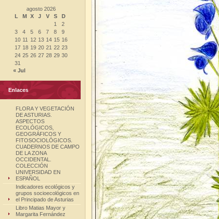
agosto 2026
L
M
X
J
V
S
D
1
2
3
4
5
6
7
8
9
10
11
12
13
14
15
16
17
18
19
20
21
22
23
24
25
26
27
28
29
30
31
« Jul
Enlaces
FLORA Y VEGETACIÓN
DE ASTURIAS.
ASPECTOS
ECOLÓGICOS,
GEOGRÁFICOS Y
FITOSOCIOLÓGICOS.
CUADERNOS DE CAMPO
DE LA ZONA
OCCIDENTAL.
COLECCIÓN
UNIVERSIDAD EN
ESPAÑOL
Indicadores ecológicos y
grupos socioecológicos en
el Principado de Asturias
Libro Matias Mayor y
Margarita Fernández