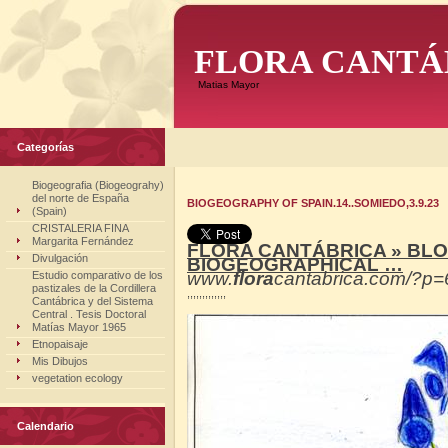
FLORA CANTÁ
Matias Mayor
Categorías
Biogeografia (Biogeograhy)
del norte de España
BIOGEOGRAPHY OF SPAIN.14..SOMIEDO,3.9.23
(Spain)
CRISTALERIA FINA
Margarita Fernández
FLORA CANTÁBRICA » BLOG
Divulgación
BIOGEOGRAPHICAL …
www.
flora
cantabrica.com/?p
Estudio comparativo de los
pastizales de la Cordillera
,,,,,,,,,,,,,
Cantábrica y del Sistema
Central . Tesis Doctoral
Matías Mayor 1965
Etnopaisaje
Mis Dibujos
vegetation ecology
Calendario