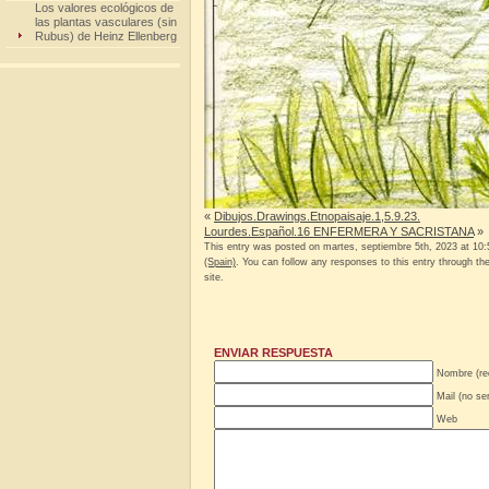
Los valores ecológicos de
las plantas vasculares (sin
Rubus) de Heinz Ellenberg
«
Dibujos.Drawings.Etnopaisaje.1,5.9.23.
Lourdes.Español.16 ENFERMERA Y SACRISTANA
»
This entry was posted on martes, septiembre 5th, 2023 at 10:5
(Spain)
. You can follow any responses to this entry through th
site.
ENVIAR RESPUESTA
Nombre (re
Mail (no se
Web