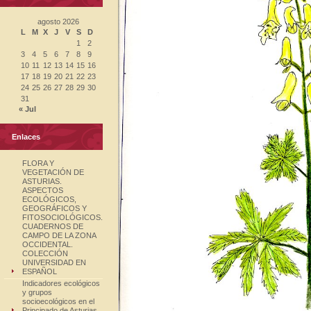
agosto 2026
L
M
X
J
V
S
D
1
2
3
4
5
6
7
8
9
10
11
12
13
14
15
16
17
18
19
20
21
22
23
24
25
26
27
28
29
30
31
« Jul
Enlaces
FLORA Y
VEGETACIÓN DE
ASTURIAS.
ASPECTOS
ECOLÓGICOS,
GEOGRÁFICOS Y
FITOSOCIOLÓGICOS.
CUADERNOS DE
CAMPO DE LA ZONA
OCCIDENTAL.
COLECCIÓN
UNIVERSIDAD EN
ESPAÑOL
Indicadores ecológicos
y grupos
socioecológicos en el
Principado de Asturias