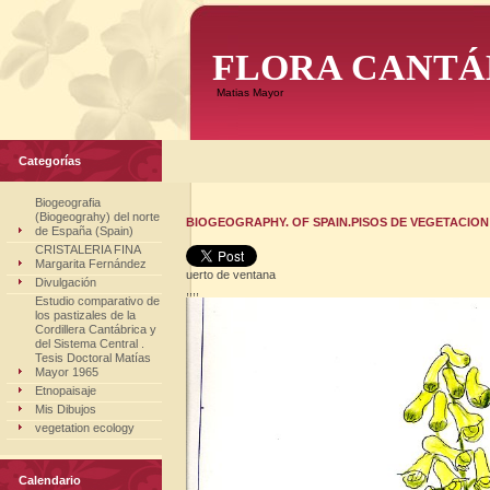
FLORA CANTÁ
Matias Mayor
Categorías
Biogeografia
(Biogeograhy) del norte
BIOGEOGRAPHY. OF SPAIN.PISOS DE VEGETACION 
de España (Spain)
CRISTALERIA FINA
Margarita Fernández
uerto de ventana
Divulgación
,,,,
Estudio comparativo de
los pastizales de la
Cordillera Cantábrica y
del Sistema Central .
Tesis Doctoral Matías
Mayor 1965
Etnopaisaje
Mis Dibujos
vegetation ecology
Calendario