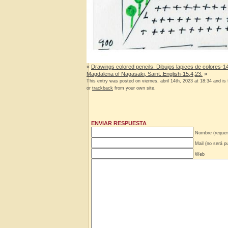
«
Drawings colored pencils. Dibujos lapices de colores-1
Magdalena of Nagasaki, Saint..English-15,4,23.
»
This entry was posted on viernes, abril 14th, 2023 at 18:34 and is 
or
trackback
from your own site.
ENVIAR RESPUESTA
Nombre (requer
Mail (no será pu
Web