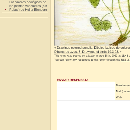
Los valores ecológicos de
las plantas vasculares (sin
Rubus) de Heinz Ellenberg
«
Drawings colored pencils. Dibujos lapices de colore
Dibujos de aves. 5. Drawings of birds.19,3.23.
»
This entry was posted on sábado, marzo 18th, 2023 at 11:43 a
You can follow any responses to this entry through the
RSS 2.
ENVIAR RESPUESTA
Nombre (re
Mail (no se
Web