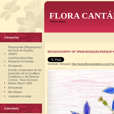
FLORA CANTÁ
Matias Mayor
Categorías
Biogeografia (Biogeograhy)
del norte de España
BIOGEOGRAPHY OF SPAIN.BOSQUES.PARQUE NA
(Spain)
CRISTALERIA FINA
Margarita Fernández
Somiedo. Bosques
http://www.
floracantabrica.com/?
Divulgación
……………….
Estudio comparativo de los
pastizales de la Cordillera
Cantábrica y del Sistema
Central . Tesis Doctoral
Matías Mayor 1965
Etnopaisaje
Mis Dibujos
vegetation ecology
Calendario