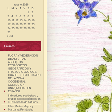
agosto 2026
L
M
X
J
V
S
D
1
2
3
4
5
6
7
8
9
10
11
12
13
14
15
16
17
18
19
20
21
22
23
24
25
26
27
28
29
30
31
« Jul
Enlaces
FLORA Y VEGETACIÓN
DE ASTURIAS.
ASPECTOS
ECOLÓGICOS,
GEOGRÁFICOS Y
FITOSOCIOLÓGICOS.
CUADERNOS DE CAMPO
DE LA ZONA
OCCIDENTAL.
COLECCIÓN
UNIVERSIDAD EN
ESPAÑOL
Indicadores ecológicos y
grupos socioecológicos en
el Principado de Asturias
Libro Matias Mayor y
Margarita Fernández