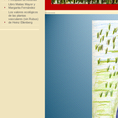
Libro Matias Mayor y
Margarita Fernández
Los valores ecológicos
………..
de las plantas
vasculares (sin Rubus)
de Heinz Ellenberg