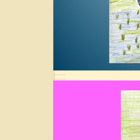
………..
…………