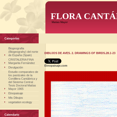
FLORA CANTÁ
Matias Mayor
Categorías
Biogeografia
(Biogeograhy) del norte
DIBUJOS DE AVES. 2. DRAWINGS OF BIRDS.28.1-23
de España (Spain)
CRISTALERIA FINA
Margarita Fernández
Etnopaisaje.com
Divulgación
.
Estudio comparativo de
los pastizales de la
Cordillera Cantábrica y
del Sistema Central .
Tesis Doctoral Matías
Mayor 1965
Etnopaisaje
Mis Dibujos
vegetation ecology
Calendario