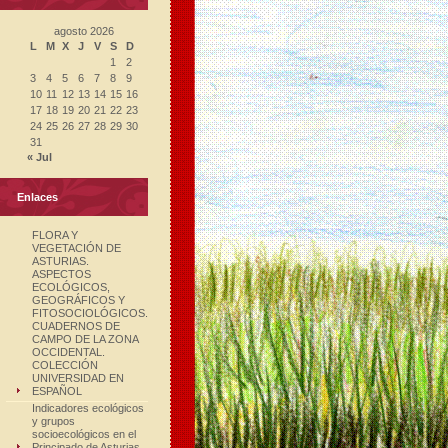
agosto 2026
L
M
X
J
V
S
D
1
2
3
4
5
6
7
8
9
10
11
12
13
14
15
16
17
18
19
20
21
22
23
24
25
26
27
28
29
30
31
« Jul
Enlaces
FLORA Y
VEGETACIÓN DE
ASTURIAS.
ASPECTOS
ECOLÓGICOS,
GEOGRÁFICOS Y
FITOSOCIOLÓGICOS.
CUADERNOS DE
CAMPO DE LA ZONA
OCCIDENTAL.
COLECCIÓN
UNIVERSIDAD EN
ESPAÑOL
Indicadores ecológicos
y grupos
socioecológicos en el
Principado de Asturias