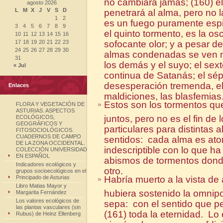
no cambiará jamás; (160) el
agosto 2026
L
M
X
J
V
S
D
penetrará al alma, pero no la
1
2
es un fuego puramente espiri
3
4
5
6
7
8
9
el quinto tormento, es la os
10
11
12
13
14
15
16
17
18
19
20
21
22
23
sofocante olor; y a pesar d
24
25
26
27
28
29
30
almas condenadas se ven m
31
los demás y el suyo; el sex
« Jul
continua de Satanás; el sé
desesperación tremenda, el 
Enlaces
maldiciones, las blasfemias
Estos son los tormentos q
FLORA Y VEGETACIÓN DE
ASTURIAS. ASPECTOS
juntos, pero no es el fin d
ECOLÓGICOS,
GEOGRÁFICOS Y
particulares para distintas 
FITOSOCIOLÓGICOS.
CUADERNOS DE CAMPO
sentidos: cada alma es at
DE LA ZONA OCCIDENTAL.
indescriptible con lo que h
COLECCIÓN UNIVERSIDAD
EN ESPAÑOL
abismos de tormentos donde
Indicadores ecológicos y
otro.
grupos socioecológicos en el
Principado de Asturias
Habría muerto a la vista de a
Libro Matias Mayor y
hubiera sostenido la omnip
Margarita Fernández
Los valores ecológicos de
sepa: con el sentido que p
las plantas vasculares (sin
(161) toda la eternidad. Lo
Rubus) de Heinz Ellenberg
ningún alma se excuse [dici