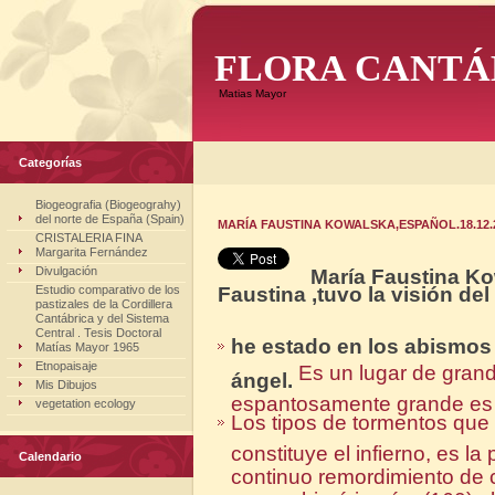
FLORA CANTÁ
Matias Mayor
Categorías
Biogeografia (Biogeograhy)
del norte de España (Spain)
MARÍA FAUSTINA KOWALSKA,ESPAÑOL.18.12.2
CRISTALERIA FINA
Margarita Fernández
Divulgación
María Faustina Ko
Estudio comparativo de los
Faustina ,tuvo la visión del
pastizales de la Cordillera
Cantábrica y del Sistema
Central . Tesis Doctoral
he estado en los abismos 
Matías Mayor 1965
Etnopaisaje
Es un lugar de grand
ángel.
Mis Dibujos
espantosamente grande es 
vegetation ecology
Los tipos de tormentos que 
constituye el infierno, es la
Calendario
continuo remordimiento de c