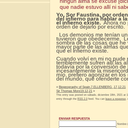
que nadie estuvo allí ni sa
Yo, Sor Faustina, por orde
del infierno para hablar a 
el infierno existe.
Ahora no p
orden de dejarlo por escrito.
Los demonios me tenían un g
tuvieron que obedecerme. Lo
sombra de las cosas que he 
mayor parte de las almas que
que el infierno existe.
Cuando volví en mi no pude 
terriblemente sufren allí las
todavía por la conversión de
incesantemente la misericord
mío, prefiero agonizar en los
del mundo, que ofenderte co
«
Biogeography of Spain.7.ELLENBERG ,17,12.21
Sir Thomas More19.12,21
»
This entry was posted on sábado, diciembre 18th, 2021 at 1
entry through the
RSS 2.0
feed. You can
leave a response
,
ENVIAR RESPUESTA
Nombre (