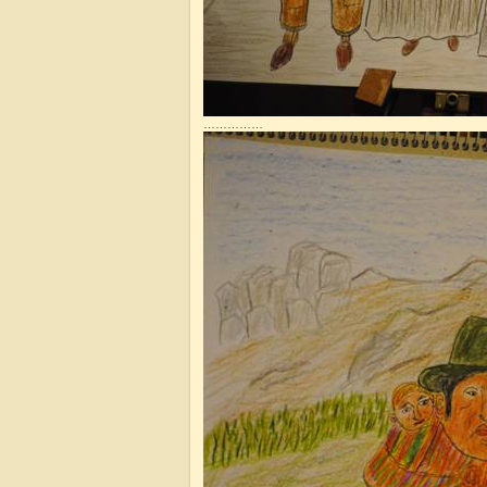
……………