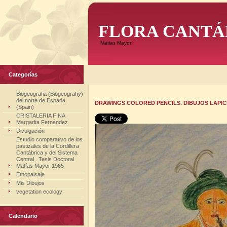
FLORA CANTÁ
Matias Mayor
Categorías
Biogeografia (Biogeograhy)
del norte de España
DRAWINGS COLORED PENCILS. DIBUJOS LAPICE
(Spain)
CRISTALERIA FINA
Margarita Fernández
Divulgación
Estudio comparativo de los
pastizales de la Cordillera
Cantábrica y del Sistema
Central . Tesis Doctoral
Matías Mayor 1965
Etnopaisaje
Mis Dibujos
vegetation ecology
Calendario