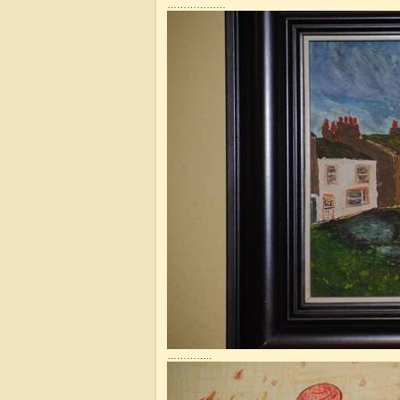
………………
…………..