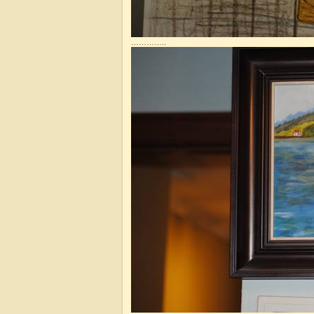
…………..