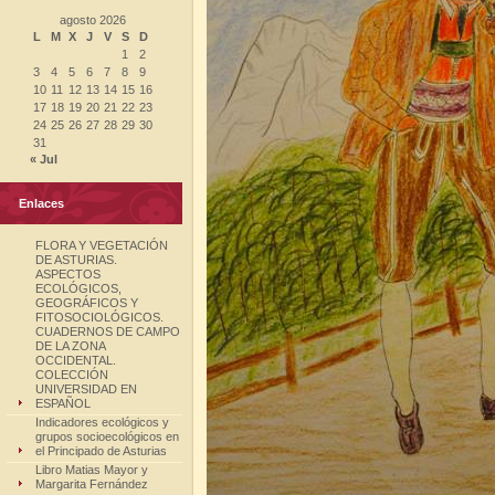
agosto 2026
L
M
X
J
V
S
D
1
2
3
4
5
6
7
8
9
10
11
12
13
14
15
16
17
18
19
20
21
22
23
24
25
26
27
28
29
30
31
« Jul
Enlaces
FLORA Y VEGETACIÓN
DE ASTURIAS.
ASPECTOS
ECOLÓGICOS,
GEOGRÁFICOS Y
FITOSOCIOLÓGICOS.
CUADERNOS DE CAMPO
DE LA ZONA
OCCIDENTAL.
COLECCIÓN
UNIVERSIDAD EN
ESPAÑOL
Indicadores ecológicos y
grupos socioecológicos en
el Principado de Asturias
Libro Matias Mayor y
Margarita Fernández