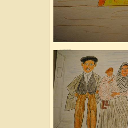
……………..