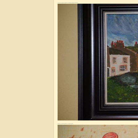
………………
…………..