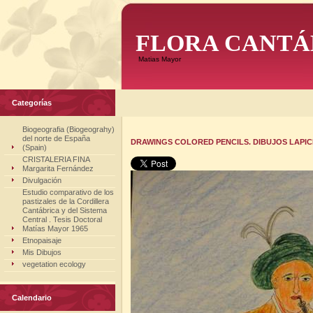
FLORA CANTÁ
Matias Mayor
Categorías
Biogeografia (Biogeograhy)
del norte de España
DRAWINGS COLORED PENCILS. DIBUJOS LAPICE
(Spain)
CRISTALERIA FINA
Margarita Fernández
Divulgación
Estudio comparativo de los
pastizales de la Cordillera
Cantábrica y del Sistema
Central . Tesis Doctoral
Matías Mayor 1965
Etnopaisaje
Mis Dibujos
vegetation ecology
Calendario