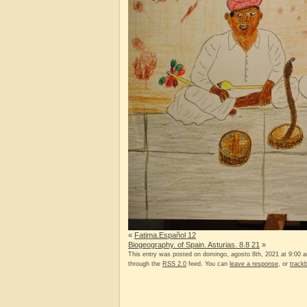
«
Fatima.Español 12
Biogeography. of Spain. Asturias. 8.8 21
»
This entry was posted on domingo, agosto 8th, 2021 at 9:00 an
through the
RSS 2.0
feed. You can
leave a response
, or
track