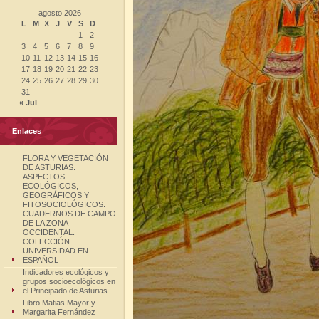
agosto 2026
L
M
X
J
V
S
D
1
2
3
4
5
6
7
8
9
10
11
12
13
14
15
16
17
18
19
20
21
22
23
24
25
26
27
28
29
30
31
« Jul
Enlaces
FLORA Y VEGETACIÓN
DE ASTURIAS.
ASPECTOS
ECOLÓGICOS,
GEOGRÁFICOS Y
FITOSOCIOLÓGICOS.
CUADERNOS DE CAMPO
DE LA ZONA
OCCIDENTAL.
COLECCIÓN
UNIVERSIDAD EN
ESPAÑOL
Indicadores ecológicos y
grupos socioecológicos en
el Principado de Asturias
Libro Matias Mayor y
Margarita Fernández