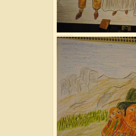
……………