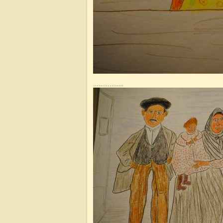
……………..