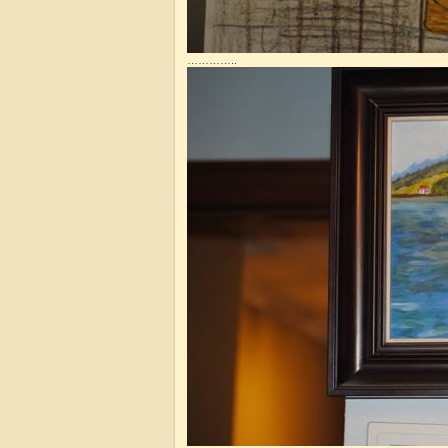
…………..