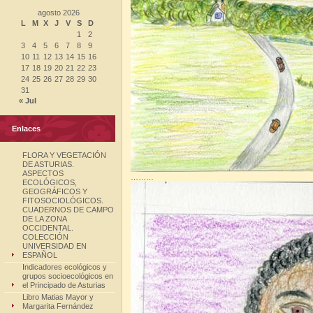
agosto 2026
L
M
X
J
V
S
D
1
2
3
4
5
6
7
8
9
10
11
12
13
14
15
16
17
18
19
20
21
22
23
24
25
26
27
28
29
30
31
« Jul
Enlaces
FLORA Y VEGETACIÓN
DE ASTURIAS.
ASPECTOS
………
ECOLÓGICOS,
GEOGRÁFICOS Y
FITOSOCIOLÓGICOS.
CUADERNOS DE CAMPO
DE LA ZONA
OCCIDENTAL.
COLECCIÓN
UNIVERSIDAD EN
ESPAÑOL
Indicadores ecológicos y
grupos socioecológicos en
el Principado de Asturias
Libro Matias Mayor y
Margarita Fernández