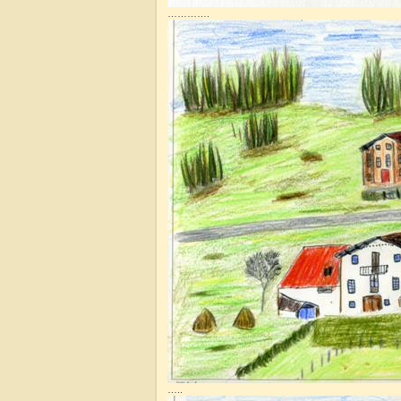
………….
…..