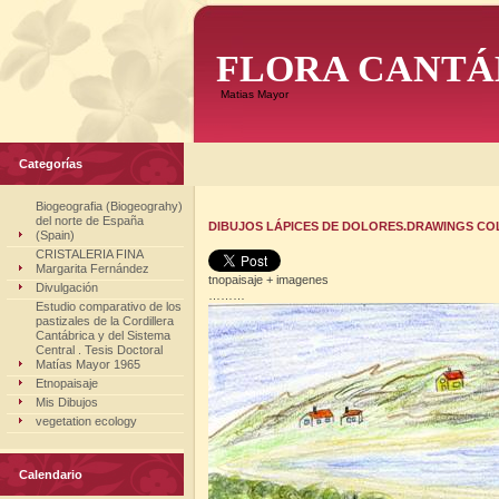
FLORA CANTÁ
Matias Mayor
Categorías
Biogeografia (Biogeograhy)
del norte de España
DIBUJOS LÁPICES DE DOLORES.DRAWINGS COL
(Spain)
CRISTALERIA FINA
Margarita Fernández
tnopaisaje + imagenes
Divulgación
………
Estudio comparativo de los
pastizales de la Cordillera
Cantábrica y del Sistema
Central . Tesis Doctoral
Matías Mayor 1965
Etnopaisaje
Mis Dibujos
vegetation ecology
Calendario