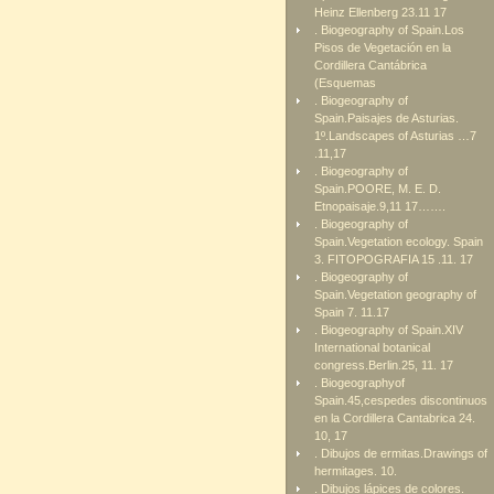
Heinz Ellenberg 23.11 17
. Biogeography of Spain.Los
Pisos de Vegetación en la
Cordillera Cantábrica
(Esquemas
. Biogeography of
Spain.Paisajes de Asturias.
1º.Landscapes of Asturias …7
.11,17
. Biogeography of
Spain.POORE, M. E. D.
Etnopaisaje.9,11 17…….
. Biogeography of
Spain.Vegetation ecology. Spain
3. FITOPOGRAFIA 15 .11. 17
. Biogeography of
Spain.Vegetation geography of
Spain 7. 11.17
. Biogeography of Spain.XIV
International botanical
congress.Berlin.25, 11. 17
. Biogeographyof
Spain.45,cespedes discontinuos
en la Cordillera Cantabrica 24.
10, 17
. Dibujos de ermitas.Drawings of
hermitages. 10.
. Dibujos lápices de colores.