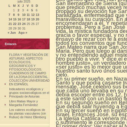
julio 2025
San Bernardino de Siena (qu
L
M
X
J
V
S
D
que predicó muchas veces re
propagó su devoción fue Sant
1
2
3
4
5
6
paralizada, enfermedad que 
7
8
9
10
11
12
13
maravillosa su curación. En 
14
15
16
17
18
19
20
encomendaran a él. Y repetía
21
22
23
24
25
26
27
problemas. Pero a San José l
28
29
30
31
vida, la mística fundadora d
« Jun
Ago »
gracia o favor especial, y no
ensayo de rezar con fe a est
todos los conventos que fun
Enlaces
San Mateo narra que San Jos
María. Pero que luego al dars
y no entendiendo aquel miste
FLORA Y VEGETACIÓN DE
otro pueblo a vivir. Y dice e
ASTURIAS. ASPECTOS
hombre justo», un verdadero 
ECOLÓGICOS,
«ser justo» es lo mejor que 
GEOGRÁFICOS Y
FITOSOCIOLÓGICOS.
Nuestro santo tuvo unos sue
CUADERNOS DE CAMPO
cielo.
DE LA ZONA OCCIDENTAL.
En su primer sueño, en Nazare
COLECCIÓN UNIVERSIDAD
Santo y que podía casarse tr
EN ESPAÑOL
mensaje, José celebró sus b
Indicadores ecológicos y
que cada uno llevaba en su
grupos socioecológicos en el
debía escoger entre los 12, 
Principado de Asturias
a este santo con un bastón f
Libro Matias Mayor y
En su segundo sueño en Belé
Margarita Fernández
que debía salir huyendo a Eg
En su tercer sueño en Egipto
Los valores ecológicos de
Israel. Entonces José, su esp
las plantas vasculares (sin
Rubus) de Heinz Ellenberg
La Iglesia Católica venera m
o sufrimiento le corresponde
El primer dolor: Ver nacer al