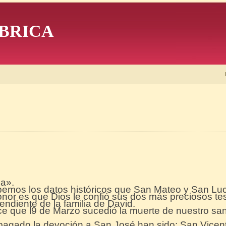
BRICA
da».
mos los datos históricos que San Mateo y San Luc
nor es que Dios le confió sus dos más preciosos te
ndiente de la familia de David.
ce que l9 de Marzo sucedió la muerte de nuestro san
agado la devoción a San José han sido: San Vicente