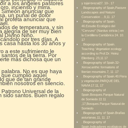
 oír a los ángeles pastores
y tojal-brezal27. 10-. 17
 oro, incienso y mirra.
. Biogeography of Spain,Pasture
eta Simeón anunciar que
Landscapes and Nature
sa, un puñal de dolor
Conservation …9,11 .17
 al profeta anunciar que
. Biogeography of Spain.
ael.
rados de temperatura, y sin
46.Estudio Ecológico del
la alegría de ser muy bien
“Cervuno” (Nardus stricta ) en
l Divino Niño.
la Cordillera Cantábrica 24. 10.
cándolo por tres días. A
17
sus casa hasta los 30 años y
. Biogeography of Spain.
Teaching: Vegetation ecology
o a este sufrimiento le
according to Prof.Dr. Heinz
santos de la tierra. Por
erte más dichosa que un
Ellenberg .23,11 17
. Biogeography of Spain.32-
Xeroacanthic formations of
a palabra. No es que haya
Iberian mountains.7, 11 .17
 que cumplió aquel
. Biogeography of Spain.40.Flora
do que de tan grande
y vegetación.PARQUE DEL
bién nosotros en silencio.
NAVIA 17.11, 17
Patrono Universal de la
. Biogeography of
an sido santos. Buen regalo
Spain.Bosques.Parque Natural
de Somiedo 22 11
,17,Bosques.Parque Natural de
Somiedo
. Biogeography of Spain.Brañas
asturianas.11, 11 .17
. Biogeography of
Spain.Indicadores ecológicos de