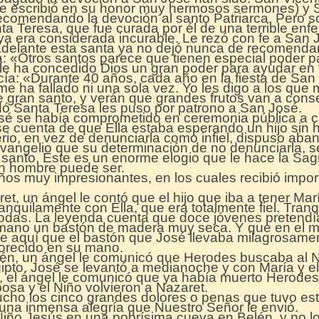
e escribió en su honor muy hermosos sermones) y 
comendando la devoción al santo Patriarca. Pero s
a Teresa, que fue curada por él de una terrible enf
ya era considerada incurable. Le rezó con fe a San
adelante esta santa ya no dejó nunca de recomendar
: «Otros santos parece que tienen especial poder pa
e ha concedido Dios un gran poder para ayudar en to
ecía: «Durante 40 años, cada año en la fiesta de San
 me ha fallado ni una sola vez. Yo les digo a los q
e gran santo, y verán que grandes frutos van a cons
dó Santa Teresa les puso por patrono a San José.
é se había comprometido en ceremonia pública a c
e cuenta de que Ella estaba esperando un hijo sin h
rio, en vez de denunciarla como infiel, dispuso aban
l evangelio que su determinación de no denunciarla, 
santo. Este es un enorme elogio que le hace la Sagra
un hombre puede ser.
ños muy impresionantes, en los cuales recibió impo
t, un ángel le contó que el hijo que iba a tener Marí
anquilamente con Ella, que era totalmente fiel. Tran
odas. La leyenda cuenta que doce jóvenes pretendí
 mano un bastón de madera muy seca. Y que en el 
he aquí que el bastón que José llevaba milagrosament
lorecido en su mano.
n, un ángel le comunicó que Herodes buscaba al Ni
ipto. José se levantó a medianoche y con María y el
, el ángel le comunicó que ya había muerto Herodes
osa y el Niño volvieron a Nazaret.
ucho los cinco grandes dolores o penas que tuvo est
 una inmensa alegría que Nuestro Señor le envió.
 Niño Jesús en una pobrísima cueva en Belén, y no lo