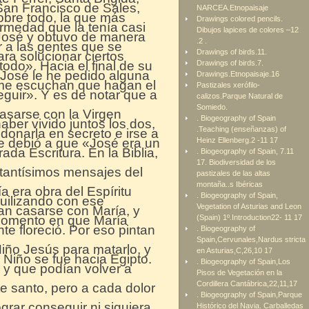
San Francisco de Sales,
NARCEA.Etnopaisaje
obre todo, la que más
Drawings colored pencils.
ermedad que la tenía casi
Dibujos lapices de colores –12
 José y obtuvo de manera
.2 .
 a las gentes que se
Drawings of birds.11.
ra solucionar ciertos
do». Hacia el final de su
Drawings of birds.7.
 José le he pedido alguna
Drawings.Etnopaisaje.16
ue me escuchan que hagan el
Pastizales xerófilo-
eguir». Y es de notar que a
calizos.Parque Natural de
Somiedo.
asarse con la Virgen
. Biogeography of Spain
aber vivido juntos los dos,
.Teaching (enseñanzas) of
donarla en secreto e irse a
se debió a que «José era un
Heinz Ellenberg.2 -11 17
da Escritura. En la Biblia,
. Biogeography of Spain, 7.11
17. Biodiversidad de los
rtantísimos mensajes del
pastizales de las altas
montaña..s Ibéricas
a era obra del Espíritu
. Biogeography of Spain,
quilizando con ese
Vegetation of Asturias and Leon
an casarse con María, y
momento en que María
(Spain) 1º.Introduction22- 11 17
e floreció. Por eso pintan
. Biogeography of
Spain,Cervunales,Nardus stricta
ño Jesús para matarlo, y
en Asturias,C,26,10 17
 Niño se fue hacia Egipto.
. Biogeography of Spain,Los
 y que podían volver a
Pisos de Vegetación en la
Cordillera Cantábrica,22,11,17
e santo, pero a cada dolor
. Biogeography of Spain,Parque
grar conseguir ni siquiera
Histórico del Navia. Carballedas