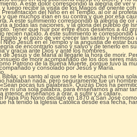
miento. A este dolor correspondió la alegría de ver y
, y luego recibir la visita de los Magos de oriente con
a Presentación del Niño en el Templo, al oír al prof
n y que muchos irían en su contra y que por esa cau
ía. A este sufrimiento correspondió la alegría de oír
ría a todas las naciones, y la gloria del pueblo de Isr
gipto. Tener que huir por entre esos desiertos a 40 g
o recién nacido. A este sufrimiento le correspondió 
Egipto y el gozo de ver crecer tan santo y hermoso a
el Niño Jesús en el Templo y la angustia de estar bus
 alegría de encontrarlo sano y salvo y de tenerlo en 
ía y gracia ante Dios y ante los hombres.
 de Jesús y de María al llegarle la hora de morir. Per
l consuelo de morir acompañado de los dos seres más 
omo Patrono de la Buena Muerte, porque tuvo la mu
compañado y consolado por Jesús y María.
io.
 Biblia: un santo al que no se le escucha ni una sol
no hablaban nada, pero seguramente fue un hombre
 «Sean pocas tus palabras». Quizás Dios ha permiti
ve ni una sola palabra, para enseñarnos a amar tam
interior, enséñanos a orar, a sufrir y a callar».
el Papa Pío Nono declaró en 1870 a San José como 
 que ha tenido la Iglesia Católica desde esa fecha, h