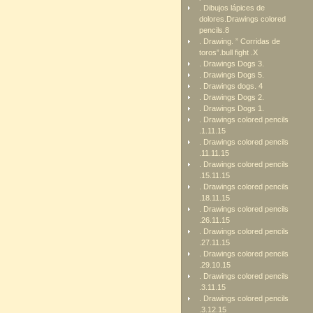
. Dibujos lápices de
dolores.Drawings colored
pencils.8
. Drawing. ” Corridas de
toros”.bull fight .X
. Drawings Dogs 3.
. Drawings Dogs 5.
. Drawings dogs. 4
. Drawings Dogs 2.
. Drawings Dogs 1.
. Drawings colored pencils
.1.11.15
. Drawings colored pencils
.11.11.15
. Drawings colored pencils
.15.11.15
. Drawings colored pencils
.18.11.15
. Drawings colored pencils
.26.11.15
. Drawings colored pencils
.27.11.15
. Drawings colored pencils
.29.10.15
. Drawings colored pencils
.3.11.15
. Drawings colored pencils
.3.12.15