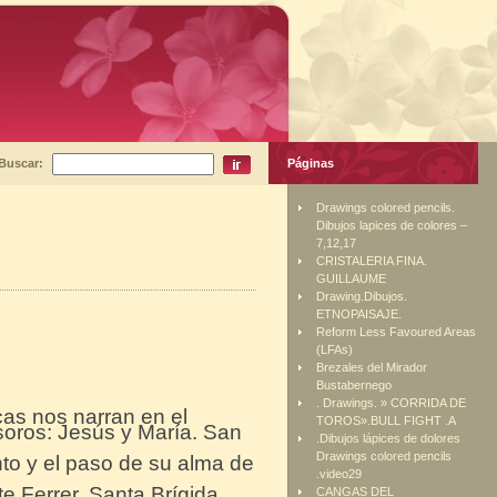
Buscar:
Páginas
Drawings colored pencils.
Dibujos lapices de colores –
7,12,17
CRISTALERIA FINA.
GUILLAUME
Drawing.Dibujos.
ETNOPAISAJE.
Reform Less Favoured Areas
(LFAs)
Brezales del Mirador
Bustabernego
. Drawings. » CORRIDA DE
as nos narran en el
TOROS».BULL FIGHT .A
soros: Jesús y María. San
.Dibujos lápices de dolores
Drawings colored pencils
to y el paso de su alma de
.video29
 Ferrer, Santa Brígida,
CANGAS DEL