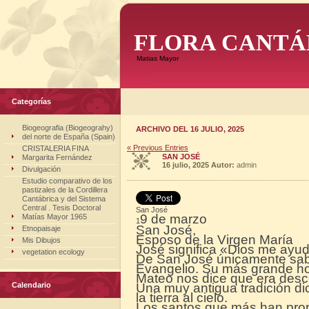
FLORA CANTÁ
Matias Mayor
Categorías
Biogeografia (Biogeograhy)
ARCHIVO DEL 16 JULIO, 2025
del norte de España (Spain)
« Previous Entries
CRISTALERIA FINA
SAN JOSÉ
Margarita Fernández
16 julio, 2025
Autor:
admin
Divulgación
Estudio comparativo de los
pastizales de la Cordillera
Cantábrica y del Sistema
Central . Tesis Doctoral
San José
9 de marzo
Matías Mayor 1965
1
San José,
Etnopaisaje
Esposo de la Virgen María
Mis Dibujos
José significa «Dios me ayu
vegetation ecology
De San José únicamente sabe
Evangelio. Su más grande ho
Mateo nos dice que era desce
Calendario
Una muy antigua tradición di
la tierra al cielo.
Los santos que más han prop