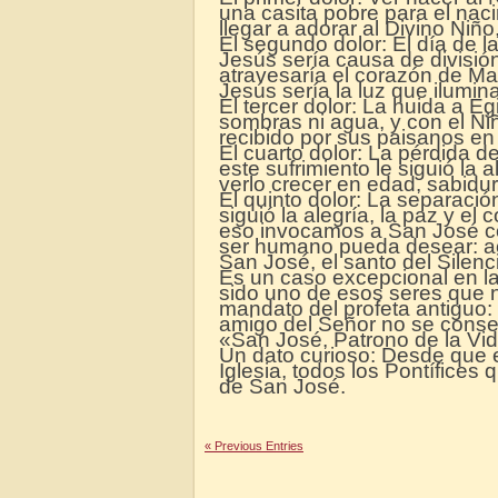
una casita pobre para el naci
llegar a adorar al Divino Niño
El segundo dolor: El día de l
Jesús sería causa de divisió
atravesaría el corazón de Mar
Jesús sería la luz que ilumina
El tercer dolor: La huida a E
sombras ni agua, y con el Niñ
recibido por sus paisanos en 
El cuarto dolor: La pérdida d
este sufrimiento le siguió la
verlo crecer en edad, sabidur
El quinto dolor: La separación
siguió la alegría, la paz y e
eso invocamos a San José c
ser humano pueda desear: a
San José, el santo del Silenc
Es un caso excepcional en la
sido uno de esos seres que 
mandato del profeta antiguo:
amigo del Señor no se conser
«San José, Patrono de la Vida 
Un dato curioso: Desde que 
Iglesia, todos los Pontífices
de San José.
« Previous Entries