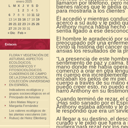
enero 2025
llamaron por teléfono, pero n
bienes raíces que le pedía qu
L
M
X
J
V
S
D
para mostrarla a los clientes
1
2
3
4
5
.
6
7
8
9
10
11
12
Él accedió y mientras conduc
13
14
15
16
17
18
19
acercó a su auto y le pidió q
20
21
22
23
24
25
26
Anthony nunca había hecho e
27
28
29
30
31
sentía ligado a ese descono
« Dic
Feb »
.
El hombre le agradeció por su
preocupado por una enfermed
Enlaces
contó la historia del cáncer 
ansias los resultados de la p
FLORA Y VEGETACIÓN DE
“La presencia de este hombr
ASTURIAS. ASPECTOS
sentimiento de paz y calma. 
ECOLÓGICOS,
mano donde me había operado
GEOGRÁFICOS Y
comenzó a orar en otra leng
FITOSOCIOLÓGICOS.
mi cuerpo era increíblemente
CUADERNOS DE CAMPO
DE LA ZONA OCCIDENTAL.
erizaban los pelos de mi piel
COLECCIÓN UNIVERSIDAD
cuerpo a través de su mano er
EN ESPAÑOL
puedo creer esto, no puedo e
narró Anthony en su testimon
Indicadores ecológicos y
grupos socioecológicos en el
Principado de Asturias
Cuando terminó de rezar, el d
¡Has sido sanado por el Espír
Libro Matias Mayor y
Anthony estaba atónito y le 
Margarita Fernández
le respondió que era un sirvi
Los valores ecológicos de
las plantas vasculares (sin
Al llegar a su destino, el des
Rubus) de Heinz Ellenberg
curado y le pidió que fuera 
pudiera para rezar por los n