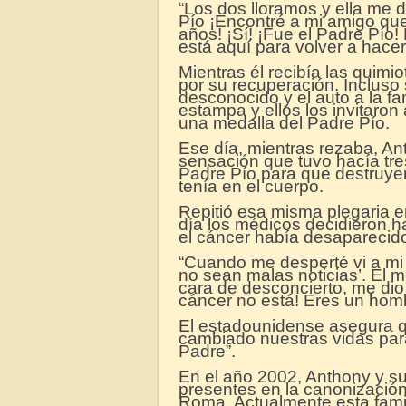
“Los dos lloramos y ella me 
Pío ¡Encontré a mi amigo que
años! ¡Sí! ¡Fue el Padre Pío!
está aquí para volver a hacer
Mientras él recibía las quim
por su recuperación. Incluso s
desconocido y el auto a la fa
estampa y ellos los invitaro
una medalla del Padre Pío.
Ese día, mientras rezaba, An
sensación que tuvo hacía tre
Padre Pío para que destruye
tenía en el cuerpo.
Repitió esa misma plegaria 
día los médicos decidieron h
el cáncer había desaparecid
“Cuando me desperté vi a mi
no sean malas noticias’. El m
cara de desconcierto, me dio l
cáncer no está! Eres un homb
El estadounidense asegura qu
cambiado nuestras vidas para
Padre”.
En el año 2002, Anthony y s
presentes en la canonización
Roma. Actualmente esta famili