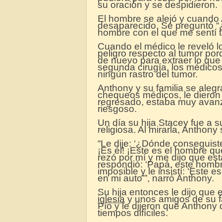
su oración y se despidieron.
El hombre se alejó y cuando 
desaparecido. Se preguntó “
hombre con el que me sentí t
Cuando el médico le reveló lo
peligro respecto al tumor po
de nuevo para extraer lo que
segunda cirugía, los médico
ningún rastro del tumor.
Anthony y su familia se aleg
chequeos médicos, le dieron 
regresado, estaba muy avanz
riesgoso.
Un día su hija Stacey fue a 
religiosa. Al mirarla, Anthony
“Le dije: ‘¿Dónde conseguist
¡Es él! ¡Este es el hombre qu
rezó por mí y me dijo que est
respondió: ‘Papá, este hombr
imposible y le insistí: ‘Este 
en mi auto’”, narró Anthony.
Su hija entonces le dijo que e
iglesia
y unos amigos de su fa
Pío y le dijeron que Anthony 
tiempos difíciles.