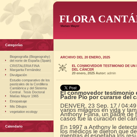
FLORA CANTÁ
Matias Mayor
Categorías
Biogeografia (Biogeograhy)
ARCHIVO DEL 20 ENERO, 2025
del norte de España (Spain)
CRISTALERIA FINA
EL CONMOVEDOR TESTIMONIO DE UN
DEL CÁNCER
Margarita Fernández
20 enero, 2025
Autor:
admin
Divulgación
Estudio comparativo de los
pastizales de la Cordillera
Cantábrica y del Sistema
El conmovedor testimonio 
Central . Tesis Doctoral
Padre Pío por curarse del 
Matías Mayor 1965
Etnopaisaje
DENVER, 23 Sep. 17 / 04:49
Mis Dibujos
varios milagros en
vida
y tam
vegetation ecology
Anthony Fuina, un padre de
casos fue la curación del cá
En 1997 a Anthony le detecta
Calendario
los médicos le dijeron que de
mientras él esperaba los resu