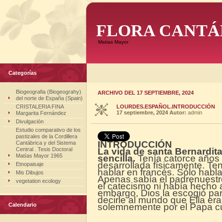
FLORA CANTÁ
Matias Mayor
Categorías
Biogeografia (Biogeograhy)
ARCHIVO DEL 17 SEPTIEMBRE, 2024
del norte de España (Spain)
CRISTALERIA FINA
LOURDES.ESPAÑOL.INTRODUCCIÓN
17 septiembre, 2024
Autor:
admin
Margarita Fernández
Divulgación
Estudio comparativo de los
pastizales de la Cordillera
INTRODUCCIÓN
Cantábrica y del Sistema
Central . Tesis Doctoral
La vida de santa Bernardita
Matías Mayor 1965
sencilla.
Tenía catorce años 
desarrollada físicamente. Tení
Etnopaisaje
hablar en francés. Sólo hablab
Mis Dibujos
Apenas sabía el padrenuestro
vegetation ecology
el catecismo ni había hecho 
embargo, Dios la escogió par
decirle al mundo que Ella er
Calendario
solemnemente por el Papa cu