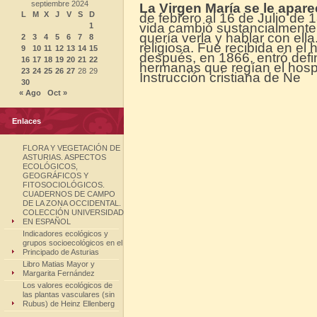
septiembre 2024
La Virgen María se le apar
L
M
X
J
V
S
D
de febrero al 16 de Julio de 1
vida cambió sustancialmente
1
quería verla y hablar con ell
2
3
4
5
6
7
8
religiosa. Fue recibida en e
9
10
11
12
13
14
15
después, en 1866, entró defi
16
17
18
19
20
21
22
hermanas que regían el hospi
23
24
25
26
27
28
29
Instrucción cristiana de Ne
30
« Ago
Oct »
Enlaces
FLORA Y VEGETACIÓN DE
ASTURIAS. ASPECTOS
ECOLÓGICOS,
GEOGRÁFICOS Y
FITOSOCIOLÓGICOS.
CUADERNOS DE CAMPO
DE LA ZONA OCCIDENTAL.
COLECCIÓN UNIVERSIDAD
EN ESPAÑOL
Indicadores ecológicos y
grupos socioecológicos en el
Principado de Asturias
Libro Matias Mayor y
Margarita Fernández
Los valores ecológicos de
las plantas vasculares (sin
Rubus) de Heinz Ellenberg