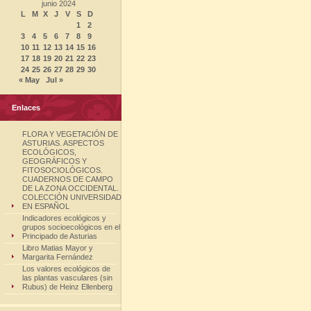
junio 2024
L
M
X
J
V
S
D
1
2
3
4
5
6
7
8
9
10
11
12
13
14
15
16
17
18
19
20
21
22
23
24
25
26
27
28
29
30
« May
Jul »
Enlaces
FLORA Y VEGETACIÓN DE
ASTURIAS. ASPECTOS
ECOLÓGICOS,
GEOGRÁFICOS Y
FITOSOCIOLÓGICOS.
CUADERNOS DE CAMPO
DE LA ZONA OCCIDENTAL.
COLECCIÓN UNIVERSIDAD
EN ESPAÑOL
Indicadores ecológicos y
grupos socioecológicos en el
Principado de Asturias
Libro Matias Mayor y
Margarita Fernández
Los valores ecológicos de
las plantas vasculares (sin
Rubus) de Heinz Ellenberg