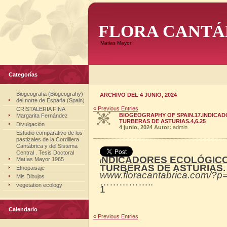
FLORA CANTÁ
Matias Mayor
Categorías
Biogeografia (Biogeograhy)
ARCHIVO DEL 4 JUNIO, 2024
del norte de España (Spain)
« Previous Entries
CRISTALERIA FINA
BIOGEOGRAPHY OF SPAIN.17.INDICA
Margarita Fernández
TURBERAS DE ASTURIAS.4,6.25
Divulgación
4 junio, 2024
Autor:
admin
Estudio comparativo de los
pastizales de la Cordillera
Cantábrica y del Sistema
Central . Tesis Doctoral
NDICADORES ECOLÓGICO
Matías Mayor 1965
I
TURBERAS DE ASTURIAS.
Etnopaisaje
www.floracantabrica.com/?p
Mis Dibujos
……………..
vegetation ecology
1
Calendario
« Previous Entries