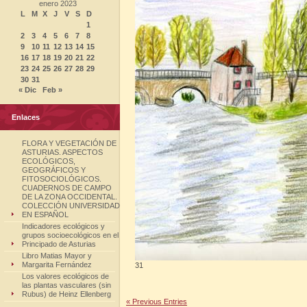
enero 2023
L
M
X
J
V
S
D
1
2
3
4
5
6
7
8
9
10
11
12
13
14
15
16
17
18
19
20
21
22
23
24
25
26
27
28
29
30
31
« Dic
Feb »
Enlaces
FLORA Y VEGETACIÓN DE
ASTURIAS. ASPECTOS
ECOLÓGICOS,
GEOGRÁFICOS Y
FITOSOCIOLÓGICOS.
CUADERNOS DE CAMPO
DE LA ZONA OCCIDENTAL.
COLECCIÓN UNIVERSIDAD
EN ESPAÑOL
Indicadores ecológicos y
grupos socioecológicos en el
Principado de Asturias
Libro Matias Mayor y
Margarita Fernández
31
Los valores ecológicos de
las plantas vasculares (sin
Rubus) de Heinz Ellenberg
« Previous Entries