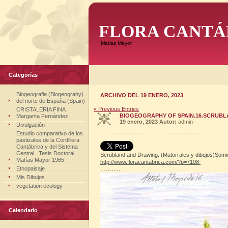
FLORA CANTÁ
Matias Mayor
Categorías
Biogeografia (Biogeograhy)
ARCHIVO DEL 19 ENERO, 2023
del norte de España (Spain)
« Previous Entries
CRISTALERIA FINA
BIOGEOGRAPHY OF SPAIN.16.SCRUBLA
Margarita Fernández
19 enero, 2023
Autor:
admin
Divulgación
Estudio comparativo de los
pastizales de la Cordillera
Cantábrica y del Sistema
Central . Tesis Doctoral
Scrubland and Drawing. (Matorrales y dibujos)Som
Matías Mayor 1965
http://www.
floracantabrica.com/?p=7108
Etnopaisaje
………..
Mis Dibujos
vegetation ecology
Calendario