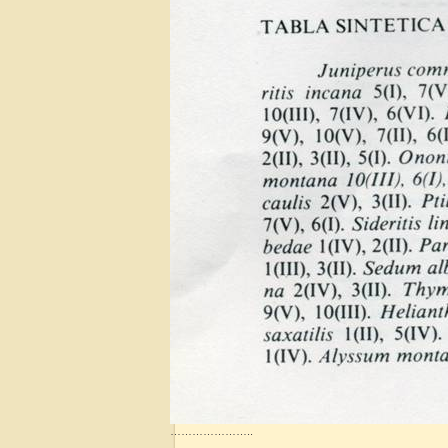
…………………..