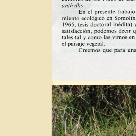
…………………..