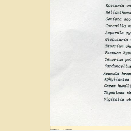
…………………