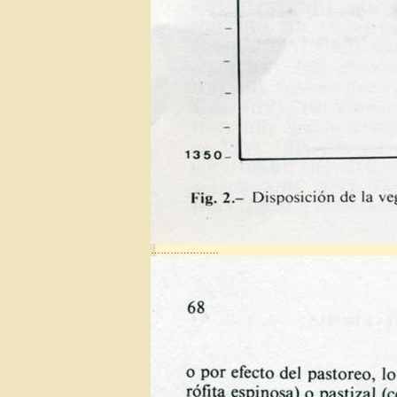
…………………