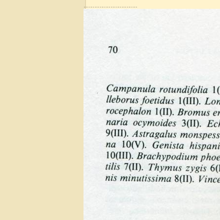
…………………………