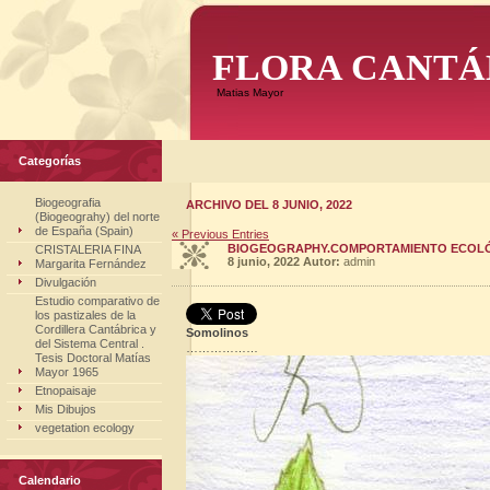
FLORA CANTÁ
Matias Mayor
Categorías
Biogeografia
ARCHIVO DEL 8 JUNIO, 2022
(Biogeograhy) del norte
de España (Spain)
« Previous Entries
BIOGEOGRAPHY.COMPORTAMIENTO ECOLÓGI
CRISTALERIA FINA
8 junio, 2022
Autor:
admin
Margarita Fernández
Divulgación
Estudio comparativo de
los pastizales de la
Cordillera Cantábrica y
Somolinos
del Sistema Central .
………………
Tesis Doctoral Matías
Mayor 1965
Etnopaisaje
Mis Dibujos
vegetation ecology
Calendario