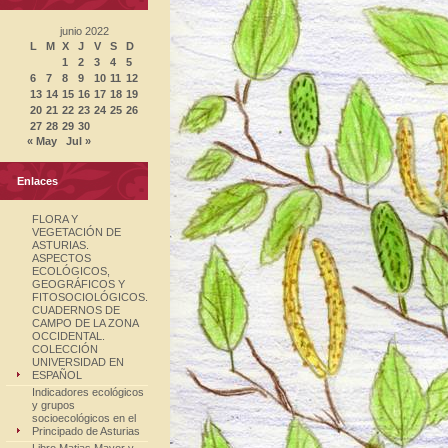
junio 2022
L
M
X
J
V
S
D
1
2
3
4
5
6
7
8
9
10
11
12
13
14
15
16
17
18
19
20
21
22
23
24
25
26
27
28
29
30
« May
Jul »
Enlaces
FLORA Y
VEGETACIÓN DE
ASTURIAS.
ASPECTOS
ECOLÓGICOS,
GEOGRÁFICOS Y
FITOSOCIOLÓGICOS.
CUADERNOS DE
CAMPO DE LA ZONA
OCCIDENTAL.
COLECCIÓN
UNIVERSIDAD EN
ESPAÑOL
Indicadores ecológicos
y grupos
socioecológicos en el
Principado de Asturias