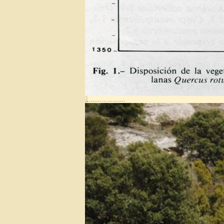
………………….