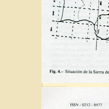
……………………….