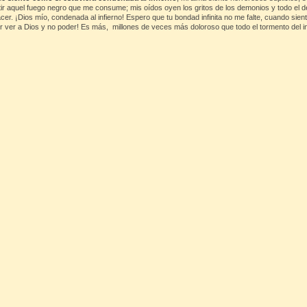
ir aquel fuego negro que me consume; mis oídos oyen los gritos de los demonios y todo el 
acer. ¡Dios mío, condenada al infierno! Espero que tu bondad infinita no me falte, cuando si
rer ver a Dios y no poder! Es más, millones de veces más doloroso que todo el tormento del i