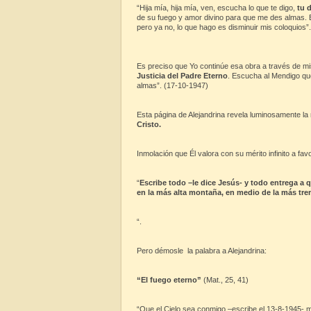
“Hija mía, hija mía, ven, escucha lo que te digo,
tu 
de su fuego y amor divino para que me des almas. E
pero ya no, lo que hago es disminuir mis coloquios”.
Es preciso que Yo continúe esa obra a través de 
Justicia del Padre Eterno
. Escucha al Mendigo que 
almas”. (17-10-1947)
Esta página de Alejandrina revela luminosamente la
Cristo.
Inmolación que Él valora con su mérito infinito a f
“
Escribe todo –le dice Jesús- y todo entrega a 
en la más alta montaña, en medio de la más t
“.
Pero démosle la palabra a Alejandrina:
“El fuego eterno”
(Mat., 25, 41)
“Que el Cielo sea conmigo –escribe el 13-8-1945- 