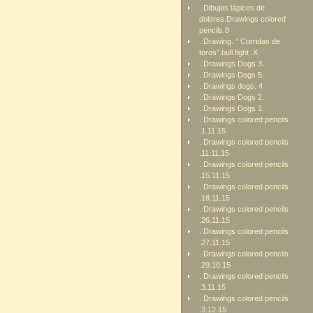
. Dibujos lápices de
dolores.Drawings colored
pencils.8
. Drawing. ” Corridas de
toros”.bull fight .X
. Drawings Dogs 3.
. Drawings Dogs 5.
. Drawings dogs. 4
. Drawings Dogs 2.
. Drawings Dogs 1.
. Drawings colored pencils
.1.11.15
. Drawings colored pencils
.11.11.15
. Drawings colored pencils
.15.11.15
. Drawings colored pencils
.18.11.15
. Drawings colored pencils
.26.11.15
. Drawings colored pencils
.27.11.15
. Drawings colored pencils
.29.10.15
. Drawings colored pencils
.3.11.15
. Drawings colored pencils
.3.12.15