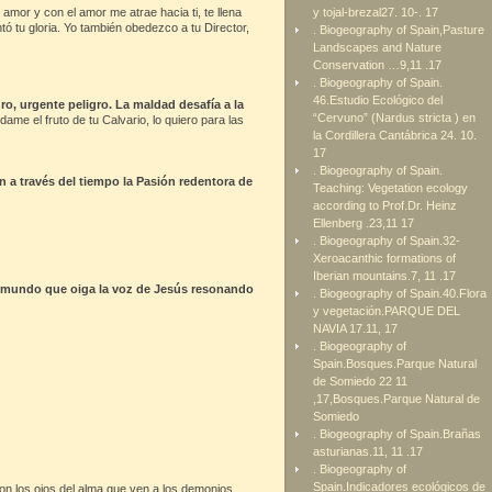
 amor y con el amor me atrae hacia ti, te llena
y tojal-brezal27. 10-. 17
ó tu gloria. Yo también obedezco a tu Director,
. Biogeography of Spain,Pasture
Landscapes and Nature
Conservation …9,11 .17
. Biogeography of Spain.
46.Estudio Ecológico del
ro, urgente peligro. La maldad desafía a la
“Cervuno” (Nardus stricta ) en
dame el fruto de tu Calvario, lo quiero para las
la Cordillera Cantábrica 24. 10.
17
. Biogeography of Spain.
n a través del tiempo la Pasión redentora de
Teaching: Vegetation ecology
according to Prof.Dr. Heinz
Ellenberg .23,11 17
. Biogeography of Spain.32-
Xeroacanthic formations of
Iberian mountains.7, 11 .17
 al mundo que oiga la voz de Jesús resonando
. Biogeography of Spain.40.Flora
y vegetación.PARQUE DEL
NAVIA 17.11, 17
. Biogeography of
Spain.Bosques.Parque Natural
de Somiedo 22 11
,17,Bosques.Parque Natural de
Somiedo
. Biogeography of Spain.Brañas
asturianas.11, 11 .17
. Biogeography of
Spain.Indicadores ecológicos de
son los ojos del alma que ven a los demonios