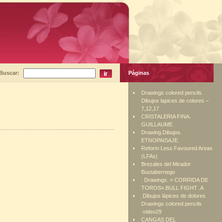
Buscar:
Páginas
Drawings colored pencils.
Dibujos lapices de colores –
7,12,17
CRISTALERIA FINA.
GUILLAUME
Drawing.Dibujos.
ETNOPAISAJE.
Reform Less Favoured Areas
(LFAs)
Brezales del Mirador
Bustabernego
. Drawings. » CORRIDA DE
TOROS».BULL FIGHT .A
.Dibujos lápices de dolores
Drawings colored pencils
.video29
CANGAS DEL