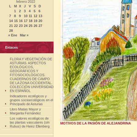
febrero 2022
L
M
X
J
V
S
D
1
2
3
4
5
6
7
8
9
10
11
12
13
14
15
16
17
18
19
20
21
22
23
24
25
26
27
28
« Ene
Mar »
Enlaces
FLORA Y VEGETACIÓN DE
ASTURIAS. ASPECTOS
ECOLÓGICOS,
GEOGRÁFICOS Y
FITOSOCIOLÓGICOS.
CUADERNOS DE CAMPO
DE LA ZONA OCCIDENTAL.
COLECCIÓN UNIVERSIDAD
EN ESPAÑOL
Indicadores ecológicos y
grupos socioecológicos en el
Principado de Asturias
Libro Matias Mayor y
Margarita Fernández
Los valores ecológicos de
las plantas vasculares (sin
MOTIVOS DE LA PASIÓN DE ALEJANDRINA
Rubus) de Heinz Ellenberg