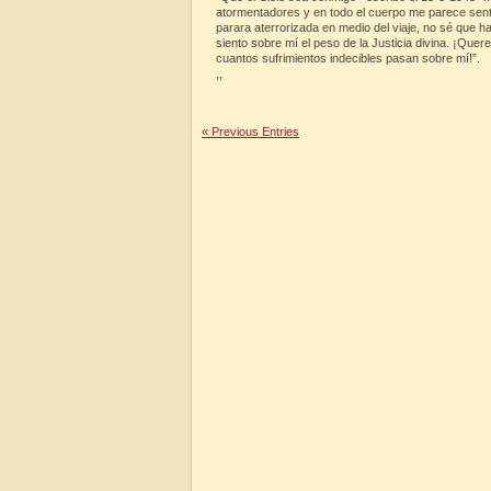
atormentadores y en todo el cuerpo me parece sent
parara aterrorizada en medio del viaje, no sé que h
siento sobre mí el peso de la Justicia divina. ¡Que
cuantos sufrimientos indecibles pasan sobre mí!”.
,,
« Previous Entries