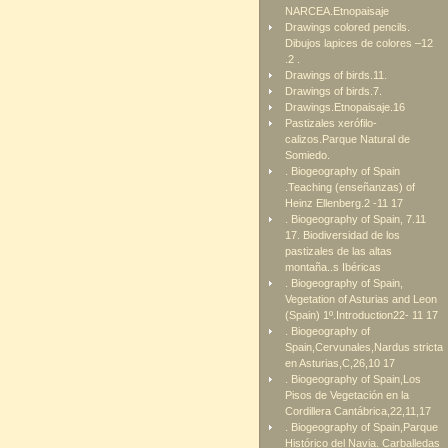
NARCEA.Etnopaisaje
Drawings colored pencils.
Dibujos lapices de colores –12
.2 .
Drawings of birds.11.
Drawings of birds.7.
Drawings.Etnopaisaje.16
Pastizales xerófilo-
calizos.Parque Natural de
Somiedo.
. Biogeography of Spain
.Teaching (enseñanzas) of
Heinz Ellenberg.2 -11 17
. Biogeography of Spain, 7.11
17. Biodiversidad de los
pastizales de las altas
montaña..s Ibéricas
. Biogeography of Spain,
Vegetation of Asturias and Leon
(Spain) 1º.Introduction22- 11 17
. Biogeography of
Spain,Cervunales,Nardus stricta
en Asturias,C,26,10 17
. Biogeography of Spain,Los
Pisos de Vegetación en la
Cordillera Cantábrica,22,11,17
. Biogeography of Spain,Parque
Histórico del Navia. Carballedas