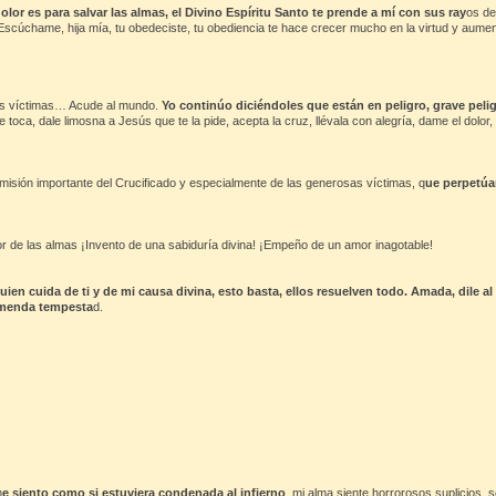
dolor es para salvar las almas, el Divino Espíritu Santo te prende a mí con sus ray
os de
scúchame, hija mía, tu obedeciste, tu obediencia te hace crecer mucho en la virtud y aument
mis víctimas… Acude al mundo.
Yo continúo diciéndoles que están en peligro, grave pelig
toca, dale limosna a Jesús que te la pide, acepta la cruz, llévala con alegría, dame el dolor, 
 misión importante del Crucificado y especialmente de las generosas víctimas, q
ue perpetúa
avor de las almas ¡Invento de una sabiduría divina! ¡Empeño de un amor inagotable!
quien cuida de ti y de mi causa divina, esto basta, ellos resuelven todo. Amada, dile
remenda tempesta
d.
m
e siento como si estuviera condenada al infierno
, mi alma siente horrorosos suplicios, 