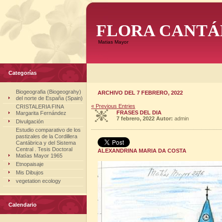
FLORA CANTÁ
Matias Mayor
Categorías
Biogeografia (Biogeograhy)
ARCHIVO DEL 7 FEBRERO, 2022
del norte de España (Spain)
« Previous Entries
CRISTALERIA FINA
FRASES DEL DIA
Margarita Fernández
7 febrero, 2022
Autor:
admin
Divulgación
Estudio comparativo de los
pastizales de la Cordillera
Cantábrica y del Sistema
Central . Tesis Doctoral
ALEXANDRINA MARIA DA COSTA
Matías Mayor 1965
Etnopaisaje
Mis Dibujos
vegetation ecology
Calendario