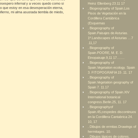
desespero infernal y a veces quedo como si
Heinz Ellenberg 23.11 17
ento que estoy en esa desesperación eterna,
. Biogeography of Spain.Los
nfierno, mi alma asustada tiembla de miedo,
Pisos de Vegetación en la
Cordillera Cantábrica
(Esquemas
. Biogeography of
Spain.Paisajes de Asturias.
1º.Landscapes of Asturias …7
.11,17
. Biogeography of
Spain.POORE, M. E. D.
Etnopaisaje.9,11 17…….
. Biogeography of
Spain.Vegetation ecology. Spain
3. FITOPOGRAFIA 15 .11. 17
. Biogeography of
Spain.Vegetation geography of
Spain 7. 11.17
. Biogeography of Spain.XIV
International botanical
congress.Berlin.25, 11. 17
. Biogeographyof
Spain.45,cespedes discontinuos
en la Cordillera Cantabrica 24.
10, 17
. Dibujos de ermitas.Drawings of
hermitages. 10.
. Dibujos lápices de colores.