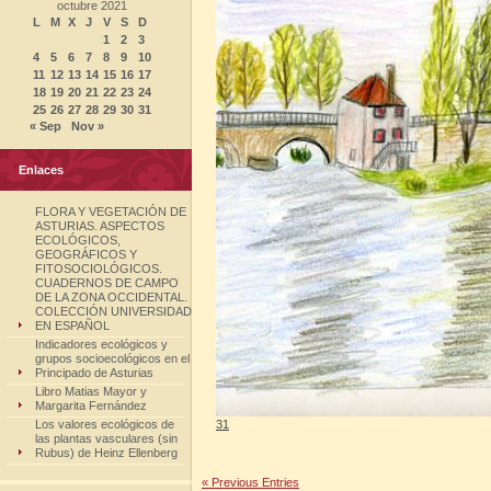
octubre 2021
L
M
X
J
V
S
D
1
2
3
4
5
6
7
8
9
10
11
12
13
14
15
16
17
18
19
20
21
22
23
24
25
26
27
28
29
30
31
« Sep
Nov »
Enlaces
FLORA Y VEGETACIÓN DE
ASTURIAS. ASPECTOS
ECOLÓGICOS,
GEOGRÁFICOS Y
FITOSOCIOLÓGICOS.
CUADERNOS DE CAMPO
DE LA ZONA OCCIDENTAL.
COLECCIÓN UNIVERSIDAD
EN ESPAÑOL
Indicadores ecológicos y
grupos socioecológicos en el
Principado de Asturias
Libro Matias Mayor y
Margarita Fernández
Los valores ecológicos de
31
las plantas vasculares (sin
Rubus) de Heinz Ellenberg
« Previous Entries