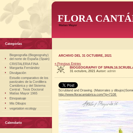
FLORA CANTÁ
Matias Mayor
Categorías
Biogeografia (Biogeograhy)
ARCHIVO DEL 31 OCTUBRE, 2021
del norte de España (Spain)
« Previous Entries
CRISTALERIA FINA
BIOGEOGRAPHY OF SPAIN.16.SCRUBLA
Margarita Fernández
31 octubre, 2021
Autor:
admin
Divulgación
Estudio comparativo de los
pastizales de la Cordillera
Cantábrica y del Sistema
Central . Tesis Doctoral
Scrubland and Drawing. (Matorrales y dibujos)Som
Matías Mayor 1965
http://www.
floracantabrica.com/?p=7108
Etnopaisaje
………..
Mis Dibujos
vegetation ecology
Calendario