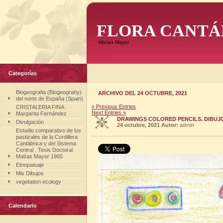
FLORA CANTÁ
Matias Mayor
Categorías
Biogeografia (Biogeograhy)
ARCHIVO DEL 24 OCTUBRE, 2021
del norte de España (Spain)
« Previous Entries
CRISTALERIA FINA
Next Entries »
Margarita Fernández
DRAWINGS COLORED PENCILS. DIBUJOS
Divulgación
24 octubre, 2021
Autor:
admin
Estudio comparativo de los
pastizales de la Cordillera
Cantábrica y del Sistema
Central . Tesis Doctoral
Matías Mayor 1965
Etnopaisaje
Mis Dibujos
vegetation ecology
Calendario