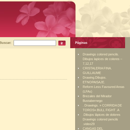
Buscar:
Páginas
Drawings colored pencils.
Dibujos lapices de colores –
7,12,17
CRISTALERIA FINA.
GUILLAUME
Drawing.Dibujos.
ETNOPAISAJE.
Reform Less Favoured Areas
(LFAs)
Brezales del Mirador
Bustabernego
. Drawings. » CORRIDA DE
TOROS».BULL FIGHT .A
.Dibujos lápices de dolores
Drawings colored pencils
.video29
CANGAS DEL