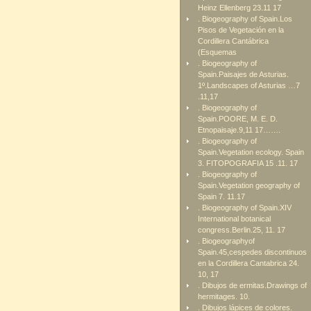
Heinz Ellenberg 23.11 17
. Biogeography of Spain.Los
Pisos de Vegetación en la
Cordillera Cantábrica
(Esquemas
. Biogeography of
Spain.Paisajes de Asturias.
1º.Landscapes of Asturias …7
.11,17
. Biogeography of
Spain.POORE, M. E. D.
Etnopaisaje.9,11 17…….
. Biogeography of
Spain.Vegetation ecology. Spain
3. FITOPOGRAFIA 15 .11. 17
. Biogeography of
Spain.Vegetation geography of
Spain 7. 11.17
. Biogeography of Spain.XIV
International botanical
congress.Berlin.25, 11. 17
. Biogeographyof
Spain.45,cespedes discontinuos
en la Cordillera Cantabrica 24.
10, 17
. Dibujos de ermitas.Drawings of
hermitages. 10.
. Dibujos lápices de colores.