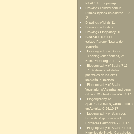
NARCEA.Etnopaisaje
Drawings colored pencils.
Dibujos lapices de colores –12
.2 .
Drawings of birds.11.
Drawings of birds.7.
Drawings.Etnopaisaje.16
Pastizales xerófilo-
calizos.Parque Natural de
Somiedo.
. Biogeography of Spain
.Teaching (enseñanzas) of
Heinz Ellenberg.2 -11 17
. Biogeography of Spain, 7.11
17. Biodiversidad de los
pastizales de las altas
montaña..s Ibéricas
. Biogeography of Spain,
Vegetation of Asturias and Leon
(Spain) 1º.Introduction22- 11 17
. Biogeography of
Spain,Cervunales,Nardus stricta
en Asturias,C,26,10 17
. Biogeography of Spain,Los
Pisos de Vegetación en la
Cordillera Cantábrica,22,11,17
. Biogeography of Spain,Parque
Histórico del Navia. Carballedas