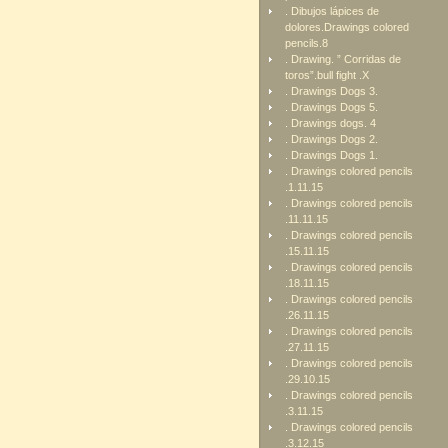
. Dibujos lápices de
dolores.Drawings colored
pencils.8
. Drawing. ” Corridas de
toros”.bull fight .X
. Drawings Dogs 3.
. Drawings Dogs 5.
. Drawings dogs. 4
. Drawings Dogs 2.
. Drawings Dogs 1.
. Drawings colored pencils
.1.11.15
. Drawings colored pencils
.11.11.15
. Drawings colored pencils
.15.11.15
. Drawings colored pencils
.18.11.15
. Drawings colored pencils
.26.11.15
. Drawings colored pencils
.27.11.15
. Drawings colored pencils
.29.10.15
. Drawings colored pencils
.3.11.15
. Drawings colored pencils
.3.12.15