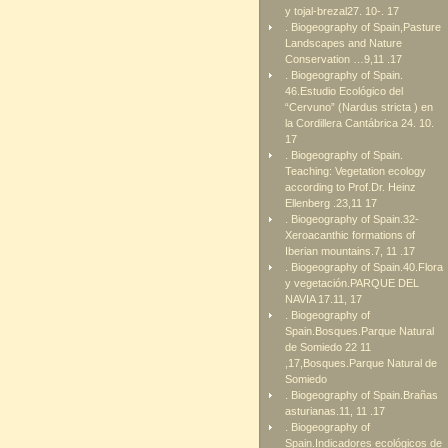
y tojal-brezal27. 10-. 17
. Biogeography of Spain,Pasture
Landscapes and Nature
Conservation …9,11 .17
. Biogeography of Spain.
46.Estudio Ecológico del
“Cervuno” (Nardus stricta ) en
la Cordillera Cantábrica 24. 10.
17
. Biogeography of Spain.
Teaching: Vegetation ecology
according to Prof.Dr. Heinz
Ellenberg .23,11 17
. Biogeography of Spain.32-
Xeroacanthic formations of
Iberian mountains.7, 11 .17
. Biogeography of Spain.40.Flora
y vegetación.PARQUE DEL
NAVIA 17.11, 17
. Biogeography of
Spain.Bosques.Parque Natural
de Somiedo 22 11
,17,Bosques.Parque Natural de
Somiedo
. Biogeography of Spain.Brañas
asturianas.11, 11 .17
. Biogeography of
Spain.Indicadores ecológicos de