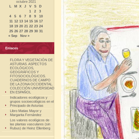
octubre 2021
L
M
X
J
V
S
D
1
2
3
4
5
6
7
8
9
10
11
12
13
14
15
16
17
18
19
20
21
22
23
24
25
26
27
28
29
30
31
« Sep
Nov »
Enlaces
FLORA Y VEGETACIÓN DE
ASTURIAS. ASPECTOS
ECOLÓGICOS,
GEOGRÁFICOS Y
FITOSOCIOLÓGICOS.
CUADERNOS DE CAMPO
DE LA ZONA OCCIDENTAL.
COLECCIÓN UNIVERSIDAD
EN ESPAÑOL
Indicadores ecológicos y
grupos socioecológicos en el
Principado de Asturias
Libro Matias Mayor y
Margarita Fernández
Los valores ecológicos de
las plantas vasculares (sin
Rubus) de Heinz Ellenberg