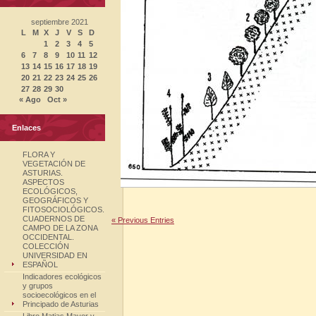
septiembre 2021
L
M
X
J
V
S
D
1
2
3
4
5
6
7
8
9
10
11
12
13
14
15
16
17
18
19
20
21
22
23
24
25
26
27
28
29
30
« Ago
Oct »
Enlaces
FLORA Y
VEGETACIÓN DE
ASTURIAS.
ASPECTOS
ECOLÓGICOS,
GEOGRÁFICOS Y
FITOSOCIOLÓGICOS.
CUADERNOS DE
« Previous Entries
CAMPO DE LA ZONA
OCCIDENTAL.
COLECCIÓN
UNIVERSIDAD EN
ESPAÑOL
Indicadores ecológicos
y grupos
socioecológicos en el
Principado de Asturias