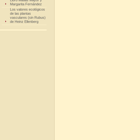
Libro Matias Mayor y
Margarita Fernández
Los valores ecológicos
de las plantas
vasculares (sin Rubus)
de Heinz Ellenberg