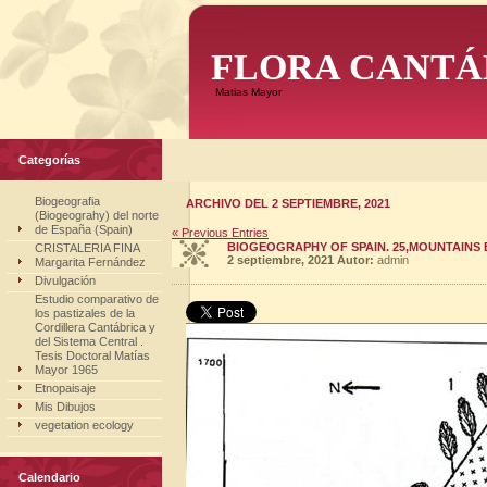
FLORA CANTÁ
Matias Mayor
Categorías
Biogeografia
ARCHIVO DEL 2 SEPTIEMBRE, 2021
(Biogeograhy) del norte
de España (Spain)
« Previous Entries
BIOGEOGRAPHY OF SPAIN. 25,MOUNTAINS 
CRISTALERIA FINA
2 septiembre, 2021
Autor:
admin
Margarita Fernández
Divulgación
Estudio comparativo de
los pastizales de la
Cordillera Cantábrica y
del Sistema Central .
Tesis Doctoral Matías
Mayor 1965
Etnopaisaje
Mis Dibujos
vegetation ecology
Calendario