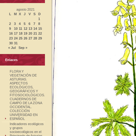
agosto 2021
L
M
X
J
V
S
D
1
2
3
4
5
6
7
8
9
10
11
12
13
14
15
16
17
18
19
20
21
22
23
24
25
26
27
28
29
30
31
« Jul
Sep »
Enlaces
FLORA Y
VEGETACIÓN DE
ASTURIAS.
ASPECTOS
ECOLÓGICOS,
GEOGRÁFICOS Y
FITOSOCIOLÓGICOS.
CUADERNOS DE
CAMPO DE LA ZONA
OCCIDENTAL.
COLECCIÓN
UNIVERSIDAD EN
ESPAÑOL
Indicadores ecológicos
y grupos
socioecológicos en el
Principado de Asturias