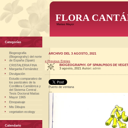
FLORA CANTÁ
Matias Mayor
Categorías
Biogeografia
ARCHIVO DEL 3 AGOSTO, 2021
(Biogeograhy) del norte
de España (Spain)
« Previous Entries
BIOGEOGRAPHY. OF SPAIN.PISOS DE VEGET
CRISTALERIA FINA
3 agosto, 2021
Autor:
admin
Margarita Fernández
Divulgación
Estudio comparativo de
los pastizales de la
Cordillera Cantábrica y
Puerto de ventana
del Sistema Central .
,,,,
Tesis Doctoral Matías
Mayor 1965
Etnopaisaje
Mis Dibujos
vegetation ecology
Calendario