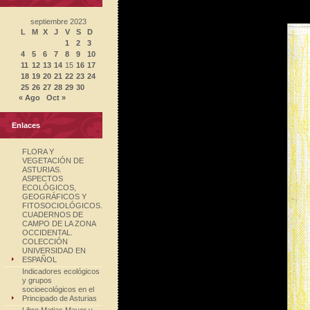
septiembre 2023
L
M
X
J
V
S
D
1
2
3
4
5
6
7
8
9
10
11
12
13
14
15
16
17
18
19
20
21
22
23
24
25
26
27
28
29
30
« Ago
Oct »
Enlaces
FLORA Y
VEGETACIÓN DE
ASTURIAS.
ASPECTOS
ECOLÓGICOS,
GEOGRÁFICOS Y
FITOSOCIOLÓGICOS.
CUADERNOS DE
CAMPO DE LA ZONA
OCCIDENTAL.
COLECCIÓN
UNIVERSIDAD EN
ESPAÑOL
Indicadores ecológicos
y grupos
socioecológicos en el
Principado de Asturias