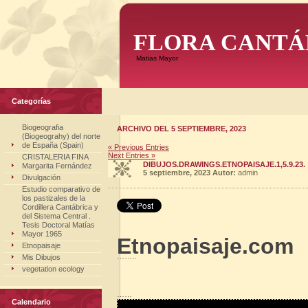
FLORA CANTÁ
Matias Mayor
Categorías
Biogeografia
ARCHIVO DEL 5 SEPTIEMBRE, 2023
(Biogeograhy) del norte
de España (Spain)
« Previous Entries
Next Entries »
CRISTALERIA FINA
DIBUJOS.DRAWINGS.ETNOPAISAJE.1,5.9.23.
Margarita Fernández
5 septiembre, 2023
Autor:
admin
Divulgación
Estudio comparativo de
los pastizales de la
Cordillera Cantábrica y
del Sistema Central .
Tesis Doctoral Matías
Mayor 1965
Etnopaisaje.com
Etnopaisaje
……..
Mis Dibujos
vegetation ecology
……
Calendario