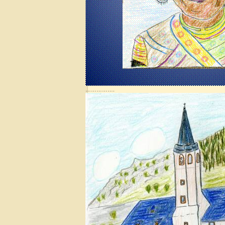
…………….