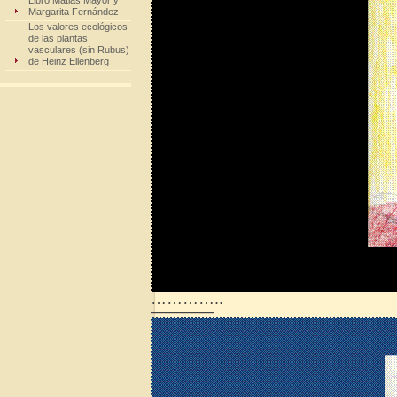
Libro Matias Mayor y
Margarita Fernández
Los valores ecológicos
de las plantas
vasculares (sin Rubus)
de Heinz Ellenberg
…………..
————