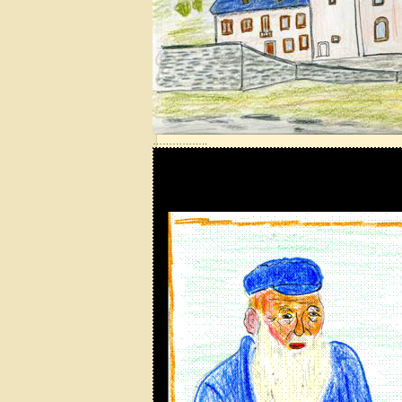
……………..