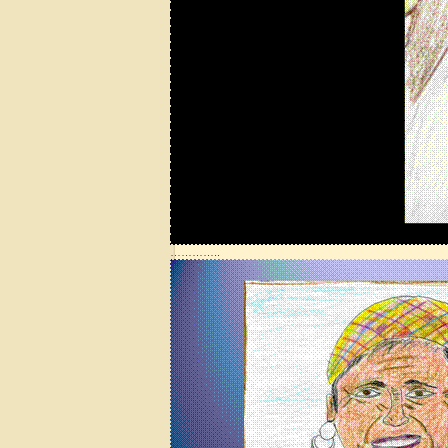
…………..