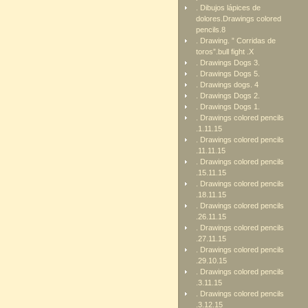
. Dibujos lápices de
dolores.Drawings colored
pencils.8
. Drawing. ” Corridas de
toros”.bull fight .X
. Drawings Dogs 3.
. Drawings Dogs 5.
. Drawings dogs. 4
. Drawings Dogs 2.
. Drawings Dogs 1.
. Drawings colored pencils
.1.11.15
. Drawings colored pencils
.11.11.15
. Drawings colored pencils
.15.11.15
. Drawings colored pencils
.18.11.15
. Drawings colored pencils
.26.11.15
. Drawings colored pencils
.27.11.15
. Drawings colored pencils
.29.10.15
. Drawings colored pencils
.3.11.15
. Drawings colored pencils
.3.12.15