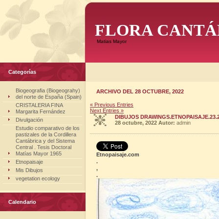
FLORA CANTÁ
Matias Mayor
Categorías
Biogeografia (Biogeograhy)
ARCHIVO DEL 28 OCTUBRE, 2022
del norte de España (Spain)
« Previous Entries
CRISTALERIA FINA
Next Entries »
Margarita Fernández
DIBUJOS DRAWINGS.ETNOPAISAJE.23.2
Divulgación
28 octubre, 2022
Autor:
admin
Estudio comparativo de los
pastizales de la Cordillera
Cantábrica y del Sistema
Central . Tesis Doctoral
Matías Mayor 1965
Etnopaisaje.com
.
Etnopaisaje
,
Mis Dibujos
.
vegetation ecology
Calendario