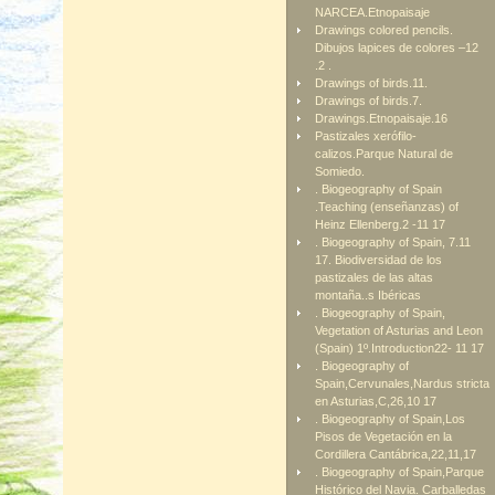
NARCEA.Etnopaisaje
Drawings colored pencils.
Dibujos lapices de colores –12
.2 .
Drawings of birds.11.
Drawings of birds.7.
Drawings.Etnopaisaje.16
Pastizales xerófilo-
calizos.Parque Natural de
Somiedo.
. Biogeography of Spain
.Teaching (enseñanzas) of
Heinz Ellenberg.2 -11 17
. Biogeography of Spain, 7.11
17. Biodiversidad de los
pastizales de las altas
montaña..s Ibéricas
. Biogeography of Spain,
Vegetation of Asturias and Leon
(Spain) 1º.Introduction22- 11 17
. Biogeography of
Spain,Cervunales,Nardus stricta
en Asturias,C,26,10 17
. Biogeography of Spain,Los
Pisos de Vegetación en la
Cordillera Cantábrica,22,11,17
. Biogeography of Spain,Parque
Histórico del Navia. Carballedas