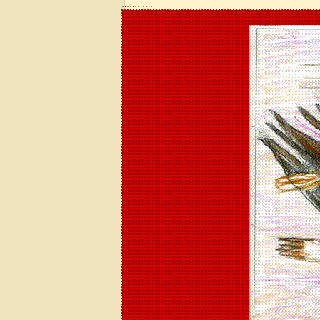
…………..