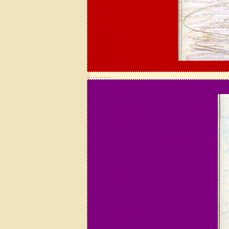
………….