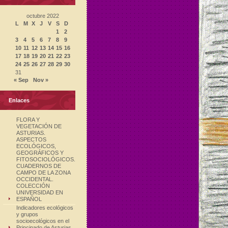
octubre 2022
L
M
X
J
V
S
D
1
2
3
4
5
6
7
8
9
10
11
12
13
14
15
16
17
18
19
20
21
22
23
24
25
26
27
28
29
30
31
« Sep
Nov »
Enlaces
FLORA Y
VEGETACIÓN DE
ASTURIAS.
ASPECTOS
ECOLÓGICOS,
GEOGRÁFICOS Y
FITOSOCIOLÓGICOS.
CUADERNOS DE
CAMPO DE LA ZONA
OCCIDENTAL.
COLECCIÓN
UNIVERSIDAD EN
ESPAÑOL
Indicadores ecológicos
y grupos
socioecológicos en el
Principado de Asturias