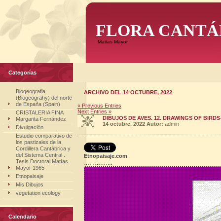
FLORA CANTÁ
Matias Mayor
Categorías
Biogeografia
ARCHIVO DEL 14 OCTUBRE, 2022
(Biogeograhy) del norte
de España (Spain)
« Previous Entries
Next Entries »
CRISTALERIA FINA
DIBUJOS DE AVES. 12. DRAWINGS OF BIRDS-
Margarita Fernández
14 octubre, 2022
Autor:
admin
Divulgación
Estudio comparativo de
los pastizales de la
Cordillera Cantábrica y
del Sistema Central .
Etnopaisaje.com
Tesis Doctoral Matías
…………….
Mayor 1965
Etnopaisaje
Mis Dibujos
vegetation ecology
Calendario