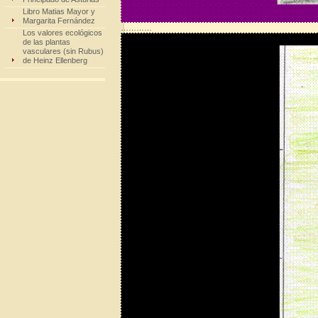
Libro Matias Mayor y
Margarita Fernández
…………
Los valores ecológicos
de las plantas
vasculares (sin Rubus)
de Heinz Ellenberg