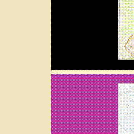
………….