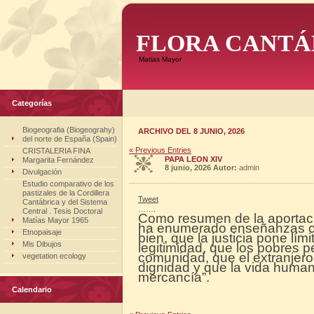
FLORA CANTÁ
Matias Mayor
Categorías
Biogeografia (Biogeograhy)
ARCHIVO DEL 8 JUNIO, 2026
del norte de España (Spain)
« Previous Entries
CRISTALERIA FINA
PAPA LEON XIV
Margarita Fernández
8 junio, 2026
Autor:
admin
Divulgación
Estudio comparativo de los
pastizales de la Cordillera
Tweet
Cantábrica y del Sistema
…….
Central . Tesis Doctoral
Como resumen de la aportación
Matías Mayor 1965
ha enumerado enseñanzas co
Etnopaisaje
bien, que la justicia pone lím
Mis Dibujos
legitimidad, que los pobres 
comunidad, que el extranjer
vegetation ecology
dignidad y que la vida huma
mercancía”.
Calendario