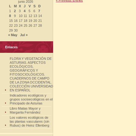
« Previous Entries
junio 2026
L
M
X
J
V
S
D
1
2
3
4
5
6
7
8
9
10
11
12
13
14
15
16
17
18
19
20
21
22
23
24
25
26
27
28
29
30
« May
Jul »
Enlaces
FLORA Y VEGETACIÓN DE
ASTURIAS. ASPECTOS
ECOLÓGICOS,
GEOGRÁFICOS Y
FITOSOCIOLÓGICOS.
CUADERNOS DE CAMPO
DE LA ZONA OCCIDENTAL.
COLECCIÓN UNIVERSIDAD
EN ESPAÑOL
Indicadores ecológicos y
grupos socioecológicos en el
Principado de Asturias
Libro Matias Mayor y
Margarita Fernández
Los valores ecológicos de
las plantas vasculares (sin
Rubus) de Heinz Ellenberg