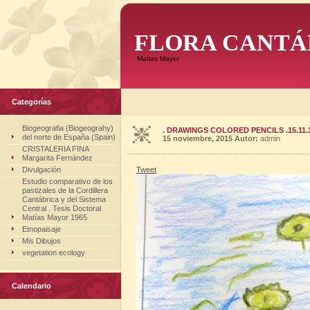
FLORA CANTÁ
Matias Mayor
Categorías
Biogeografia (Biogeograhy)
. DRAWINGS COLORED PENCILS .15.11.
del norte de España (Spain)
15 noviembre, 2015
Autor:
admin
CRISTALERIA FINA
Margarita Fernández
Divulgación
Tweet
Estudio comparativo de los
pastizales de la Cordillera
Cantábrica y del Sistema
Central . Tesis Doctoral
Matías Mayor 1965
Etnopaisaje
Mis Dibujos
vegetation ecology
Calendario