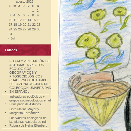
agosto 2026
L
M
X
J
V
S
D
1
2
3
4
5
6
7
8
9
10
11
12
13
14
15
16
17
18
19
20
21
22
23
24
25
26
27
28
29
30
31
« Jul
Enlaces
FLORA Y VEGETACIÓN DE
ASTURIAS. ASPECTOS
ECOLÓGICOS,
GEOGRÁFICOS Y
FITOSOCIOLÓGICOS.
CUADERNOS DE CAMPO
DE LA ZONA OCCIDENTAL.
COLECCIÓN UNIVERSIDAD
EN ESPAÑOL
Indicadores ecológicos y
grupos socioecológicos en el
Principado de Asturias
Libro Matias Mayor y
Margarita Fernández
Los valores ecológicos de
las plantas vasculares (sin
Rubus) de Heinz Ellenberg