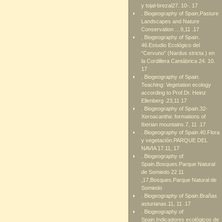
y tojal-brezal27. 10-. 17
. Biogeography of Spain,Pasture
Landscapes and Nature
Conservation …9,11 .17
. Biogeography of Spain.
46.Estudio Ecológico del
“Cervuno” (Nardus stricta ) en
la Cordillera Cantábrica 24. 10.
17
. Biogeography of Spain.
Teaching: Vegetation ecology
according to Prof.Dr. Heinz
Ellenberg .23,11 17
. Biogeography of Spain.32-
Xeroacanthic formations of
Iberian mountains.7, 11 .17
. Biogeography of Spain.40.Flora
y vegetación.PARQUE DEL
NAVIA 17.11, 17
. Biogeography of
Spain.Bosques.Parque Natural
de Somiedo 22 11
,17,Bosques.Parque Natural de
Somiedo
. Biogeography of Spain.Brañas
asturianas.11, 11 .17
. Biogeography of
Spain.Indicadores ecológicos de