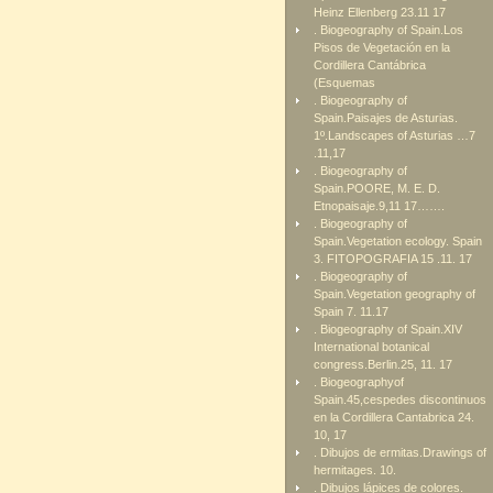
Heinz Ellenberg 23.11 17
. Biogeography of Spain.Los
Pisos de Vegetación en la
Cordillera Cantábrica
(Esquemas
. Biogeography of
Spain.Paisajes de Asturias.
1º.Landscapes of Asturias …7
.11,17
. Biogeography of
Spain.POORE, M. E. D.
Etnopaisaje.9,11 17…….
. Biogeography of
Spain.Vegetation ecology. Spain
3. FITOPOGRAFIA 15 .11. 17
. Biogeography of
Spain.Vegetation geography of
Spain 7. 11.17
. Biogeography of Spain.XIV
International botanical
congress.Berlin.25, 11. 17
. Biogeographyof
Spain.45,cespedes discontinuos
en la Cordillera Cantabrica 24.
10, 17
. Dibujos de ermitas.Drawings of
hermitages. 10.
. Dibujos lápices de colores.