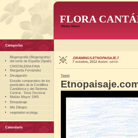
FLORA CANTÁ
Matias Mayor
Categorías
Biogeografia (Biogeograhy)
.DRAWINGS.ETNOPAISAJE.7
del norte de España (Spain)
7 octubre, 2012
Autor:
admin
CRISTALERIA FINA
Margarita Fernández
Divulgación
Tweet
…………………
Etnopaisaje.co
Estudio comparativo de los
pastizales de la Cordillera
……………….
Cantábrica y del Sistema
Central . Tesis Doctoral
Matías Mayor 1965
Etnopaisaje
Mis Dibujos
vegetation ecology
Calendario