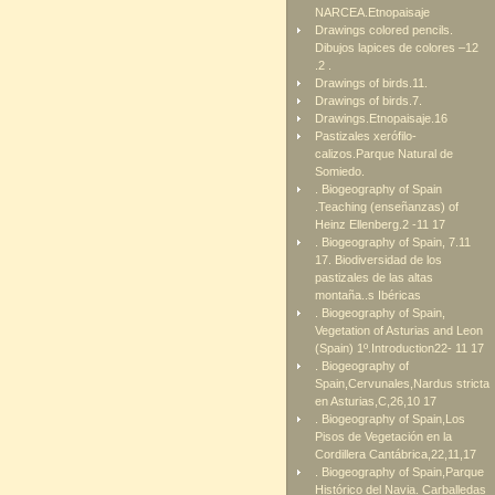
NARCEA.Etnopaisaje
Drawings colored pencils.
Dibujos lapices de colores –12
.2 .
Drawings of birds.11.
Drawings of birds.7.
Drawings.Etnopaisaje.16
Pastizales xerófilo-
calizos.Parque Natural de
Somiedo.
. Biogeography of Spain
.Teaching (enseñanzas) of
Heinz Ellenberg.2 -11 17
. Biogeography of Spain, 7.11
17. Biodiversidad de los
pastizales de las altas
montaña..s Ibéricas
. Biogeography of Spain,
Vegetation of Asturias and Leon
(Spain) 1º.Introduction22- 11 17
. Biogeography of
Spain,Cervunales,Nardus stricta
en Asturias,C,26,10 17
. Biogeography of Spain,Los
Pisos de Vegetación en la
Cordillera Cantábrica,22,11,17
. Biogeography of Spain,Parque
Histórico del Navia. Carballedas