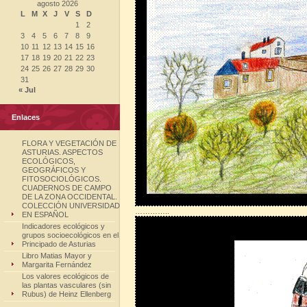
agosto 2026
L
M
X
J
V
S
D
1
2
3
4
5
6
7
8
9
10
11
12
13
14
15
16
17
18
19
20
21
22
23
24
25
26
27
28
29
30
31
« Jul
Enlaces
FLORA Y VEGETACIÓN DE
ASTURIAS. ASPECTOS
ECOLÓGICOS,
GEOGRÁFICOS Y
FITOSOCIOLÓGICOS.
CUADERNOS DE CAMPO
DE LA ZONA OCCIDENTAL.
COLECCIÓN UNIVERSIDAD
…………..
EN ESPAÑOL
Indicadores ecológicos y
grupos socioecológicos en el
Principado de Asturias
Libro Matias Mayor y
Margarita Fernández
Los valores ecológicos de
las plantas vasculares (sin
Rubus) de Heinz Ellenberg