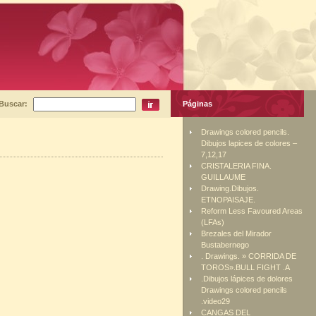
Buscar:
Páginas
Drawings colored pencils.
Dibujos lapices de colores –
7,12,17
CRISTALERIA FINA.
GUILLAUME
Drawing.Dibujos.
ETNOPAISAJE.
Reform Less Favoured Areas
(LFAs)
Brezales del Mirador
Bustabernego
. Drawings. » CORRIDA DE
TOROS».BULL FIGHT .A
.Dibujos lápices de dolores
Drawings colored pencils
.video29
CANGAS DEL