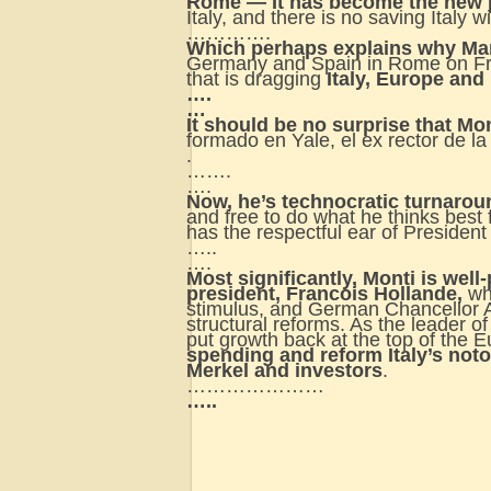
Rome — It has become the new p
Italy, and there is no saving Italy 
………….
Which perhaps explains why Mario
Germany and Spain in Rome on Friday
that is dragging
Italy, Europe and
….
…
It should be no surprise that Mo
formado en Yale, el ex rector de la
.
…….
….
Now, he’s technocratic turnaroun
and free to do what he thinks best f
has the respectful ear of Preside
…..
….
Most significantly, Monti is wel
president, Francois Hollande,
who
stimulus, and German Chancellor A
structural reforms. As the leader o
put growth back at the top of the 
spending and reform Italy’s not
Merkel and investors
.
…………………
…..