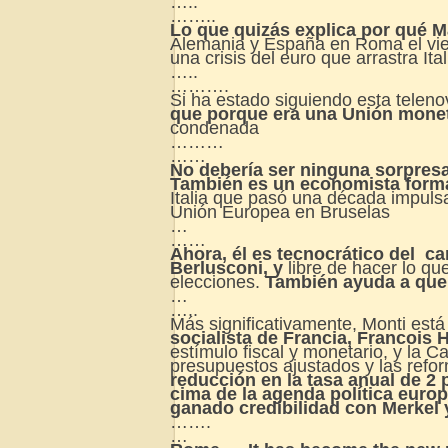
…..
……..
Lo que quizás explica por qué Mar
Alemania y España en Roma el vie
una crisis del euro que arrastra I
…..
……….
Si ha estado siguiendo esta teleno
que porque era una Unión moneta
condenada
………
……
No debería ser ninguna sorpresa
También es un economista formad
Italia que pasó una década impuls
Unión Europea en Bruselas
…
……
Ahora, él es tecnocrático del cam
Berlusconi, y
libre de hacer lo qu
elecciones.
También ayuda a que 
…
…..
Más significativamente, Monti est
socialista de Francia, Francois 
estímulo fiscal y monetario, y la 
presupuestos ajustados y las refo
reducción en la tasa anual de 2
cima de la agenda política europ
ganado credibilidad con Merkel 
…….
…