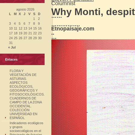
Columnist
Why Monti, despit
agosto 2026
L
M
X
J
V
S
D
……
1
2
…………….
3
4
5
6
7
8
9
Etnopaisaje.com
10
11
12
13
14
15
16
..
17
18
19
20
21
22
23
…
24
25
26
27
28
29
30
31
« Jul
Enlaces
FLORA Y
VEGETACIÓN DE
ASTURIAS.
ASPECTOS
ECOLÓGICOS,
GEOGRÁFICOS Y
FITOSOCIOLÓGICOS.
CUADERNOS DE
CAMPO DE LA ZONA
OCCIDENTAL.
COLECCIÓN
UNIVERSIDAD EN
ESPAÑOL
Indicadores ecológicos
y grupos
socioecológicos en el
Principado de Asturias