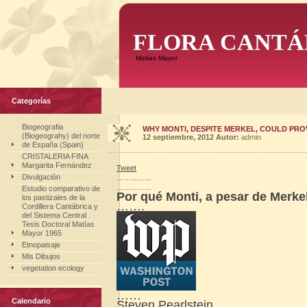
FLORA CANTÁ
Matias Mayor
Categorías
Biogeografia
WHY MONTI, DESPITE MERKEL, COULD PRO
(Biogeograhy) del norte
12 septiembre, 2012
Autor:
admin
de España (Spain)
CRISTALERIA FINA
Margarita Fernández
Tweet
Divulgación
…………..
…………..
Estudio comparativo de
Por qué Monti, a pesar de Merkel
los pastizales de la
…….
Cordillera Cantábrica y
del Sistema Central .
Tesis Doctoral Matías
Mayor 1965
Etnopaisaje
Mis Dibujos
vegetation ecology
……
Calendario
Steven Pearlstein